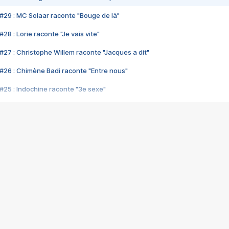
#29 : MC Solaar raconte "Bouge de là"
28 : Lorie raconte "Je vais vite"
#27 : Christophe Willem raconte "Jacques a dit"
#26 : Chimène Badi raconte "Entre nous"
#25 : Indochine raconte "3e sexe"
#24 : Zaho raconte "C'est chelou"
#23 : Patrick Bruel raconte "Au café des délices"
#22 : Kyo raconte "Le chemin"
#21 : Nolwenn Leroy raconte "Cassé"
#20 : Patrick Hernandez raconte "Born to be alive"
#19 : Lorie raconte "Près de moi"
#18 : Michael Jones raconte "A nos actes manqués" (avec Jean-Jacque