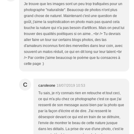
Je trouve que les images sont un peu trop trafiquées pour un
photographe "naturaliste". Beaucoup de photos n'ont plus
grand chose de naturel. Maintenant c'est une question de
goût, j'aime la sophistication en photo mais pas quand cela
touche la nature qui n'a pas besoin d'artifices. Mais on peut lui
trouver des qualités poétiques si on aime...<br /> Tu devrais
aller faire un tour sur certains blogs photos, des tas
d'amateurs inconnus font des merveilles dans leur coin, avec
souvent un matos réduit, ce qui en dit long sur leur talent.<br
/> Par contre j'aime beaucoup le poème que tu consacres à
cette page :)
C
caroleone
18/07/2019 10:53
Tu sais, je n'y connais rien en retouche et tout ceci,
ce qui m'a plu chez ce photographe c'est ce que j'ai
ressenti de son message aussi bien par la photo que
par la façon d'écrire et de dire. J'ai ressenti le
désespoir devant ce qui est en train de se détruire,
l'envie de montrer le beau de cette nature jusque
dans les détails. La prise de vue d'une photo, c'est le