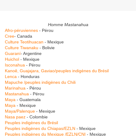
Homme Mastanahua
Afro-péruviennes
- Pérou
Cree
- Canada
Culture Teotihuacan
- Mexique
Culture Tiwanaku
- Bolivie
Guaraní
- Argentine
Huichol
- Mexique
Isconahua
- Pérou
Kanoê, Guajajara, Gaviao/peuples indigènes du Brésil
Lenca
- Honduras
Mapuche /peuples indigènes du Chili
Marinahua
- Pérou
Mastanahua
- Pérou
Maya
- Guatemala
Maya
- Mexique
Maya/Palenque
- Mexique
Nasa paez
- Colombie
Peuples indigènes du Brésil
Peuples indigènes du Chiapas/EZLN
- Mexique
Peuples indigènes du Mexique /EZLN/CNI
- Mexique