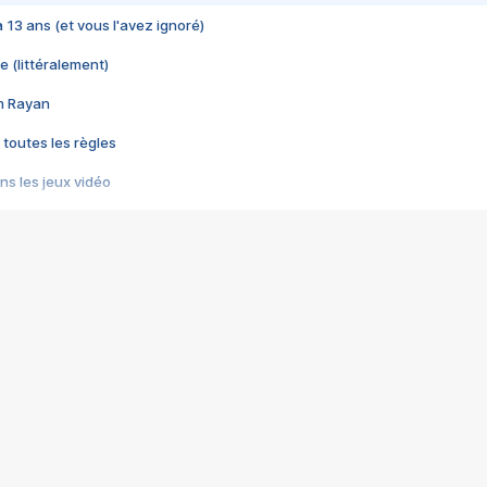
 a 13 ans (et vous l'avez ignoré)
e (littéralement)
im Rayan
 toutes les règles
s les jeux vidéo
us choquant de Rockstar ? - Le scandale BULLY
e plus moche de Steam
du RÊVE tourne au CAUCHEMAR
pendant 8 heures
it… à tort
umiliés par un jeu vidéo
ire - Final Fantasy 8