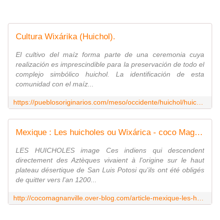
Cultura Wixárika (Huichol).
El cultivo del maíz forma parte de una ceremonia cuya
realización es imprescindible para la preservación de todo el
complejo simbólico huichol. La identificación de esta
comunidad con el maíz...
https://pueblosoriginarios.com/meso/occidente/huichol/huichol.html
Mexique : Les huicholes ou Wixárica - coco Magnanville
LES HUICHOLES image Ces indiens qui descendent
directement des Aztèques vivaient à l'origine sur le haut
plateau désertique de San Luis Potosi qu'ils ont été obligés
de quitter vers l'an 1200...
http://cocomagnanville.over-blog.com/article-mexique-les-huichols-117355974.html