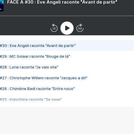
FACE A #30 : Eve Angeli raconte "Avant de partir"
#30 : Eve Angeli raconte "Avant de partir"
#29 : MC Solaar raconte "Bouge de là"
28 : Lorie raconte "Je vais vite"
#27 : Christophe Willem raconte "Jacques a dit"
#26 : Chimène Badi raconte "Entre nous"
#25 : Indochine raconte "3e sexe"
#24 : Zaho raconte "C'est chelou"
#23 : Patrick Bruel raconte "Au café des délices"
#22 : Kyo raconte "Le chemin"