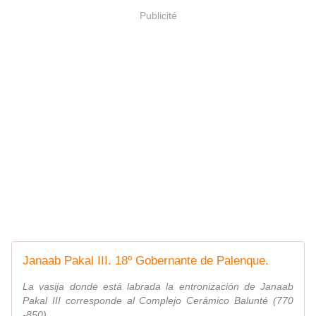
Publicité
Janaab Pakal III. 18º Gobernante de Palenque.
La vasija donde está labrada la entronización de Janaab
Pakal III corresponde al Complejo Cerámico Balunté (770
-850)