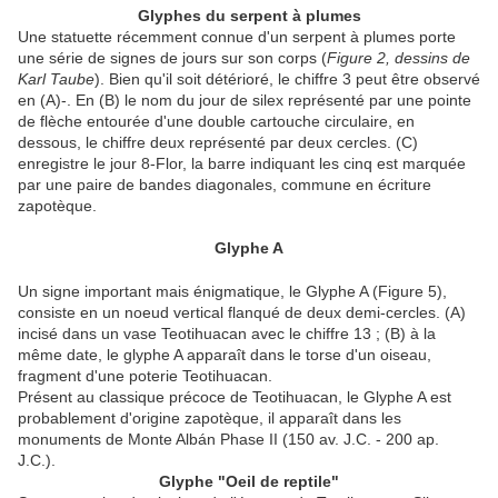
Glyphes du serpent à plumes
Une statuette récemment connue d'un serpent à plumes porte
une série de signes de jours sur son corps (
Figure 2, dessins de
Karl Taube
). Bien qu'il soit détérioré, le chiffre 3 peut être observé
en (A)-. En (B) le nom du jour de silex représenté par une pointe
de flèche entourée d'une double cartouche circulaire, en
dessous, le chiffre deux représenté par deux cercles. (C)
enregistre le jour 8-Flor, la barre indiquant les cinq est marquée
par une paire de bandes diagonales, commune en écriture
zapotèque.
Glyphe A
Un signe important mais énigmatique, le Glyphe A (Figure 5),
consiste en un noeud vertical flanqué de deux demi-cercles. (A)
incisé dans un vase Teotihuacan avec le chiffre 13 ; (B) à la
même date, le glyphe A apparaît dans le torse d'un oiseau,
fragment d'une poterie Teotihuacan.
Présent au classique précoce de Teotihuacan, le Glyphe A est
probablement d'origine zapotèque, il apparaît dans les
monuments de Monte Albán Phase II (150 av. J.C. - 200 ap.
J.C.).
Glyphe "Oeil de reptile"