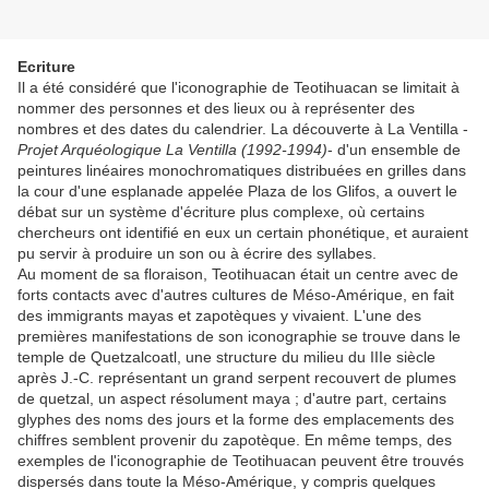
Ecriture
Il a été considéré que l'iconographie de Teotihuacan se limitait à
nommer des personnes et des lieux ou à représenter des
nombres et des dates du calendrier. La découverte à La Ventilla -
Projet Arquéologique La Ventilla (1992-1994)
- d'un ensemble de
peintures linéaires monochromatiques distribuées en grilles dans
la cour d'une esplanade appelée Plaza de los Glifos, a ouvert le
débat sur un système d'écriture plus complexe, où certains
chercheurs ont identifié en eux un certain phonétique, et auraient
pu servir à produire un son ou à écrire des syllabes.
Au moment de sa floraison, Teotihuacan était un centre avec de
forts contacts avec d'autres cultures de Méso-Amérique, en fait
des immigrants mayas et zapotèques y vivaient. L'une des
premières manifestations de son iconographie se trouve dans le
temple de Quetzalcoatl, une structure du milieu du IIIe siècle
après J.-C. représentant un grand serpent recouvert de plumes
de quetzal, un aspect résolument maya ; d'autre part, certains
glyphes des noms des jours et la forme des emplacements des
chiffres semblent provenir du zapotèque. En même temps, des
exemples de l'iconographie de Teotihuacan peuvent être trouvés
dispersés dans toute la Méso-Amérique, y compris quelques