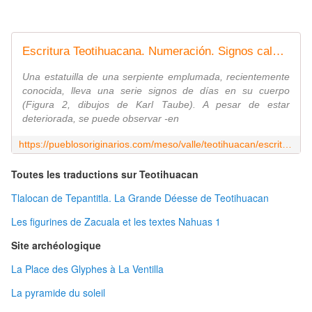
Escritura Teotihuacana. Numeración. Signos calendáricos. Topónimos, títulos y nombres. Plaza de los Glifos en La Ventilla.
Una estatuilla de una serpiente emplumada, recientemente
conocida, lleva una serie signos de días en su cuerpo
(Figura 2, dibujos de Karl Taube). A pesar de estar
deteriorada, se puede observar -en
https://pueblosoriginarios.com/meso/valle/teotihuacan/escritura.html
Toutes les traductions sur Teotihuacan
Tlalocan de Tepantitla. La Grande Déesse de Teotihuacan
Les figurines de Zacuala et les textes Nahuas 1
Site archéologique
La Place des Glyphes à La Ventilla
La pyramide du soleil