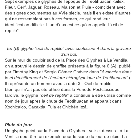
Sept exemples de glyphes de l'époque de Teotihuacan -Silex,
Fleur, Cerf, Jaguar, Roseau, Maison et Pluie - coïncident avec
des signes documentés au XVIe siècle, mais il en existe d'autres
qui ne ressemblent pas à ces formes, ce qui rend leur
identification difficile. L'un d'eux est ce qu'on appelle l'"œil de
reptile".
En (B) glyphe "oeil de reptile" avec coefficient 4 dans la gravure
d'un bol.
Sur le mur du couloir sud de la Place des Glyphes à La Ventilla,
on a trouvé le dessin de graffite présenté à la figure 6 (A), publié
par Timothy King et Sergio Gómez Chávez dans "
Avancées dans
le el déchiffrement de l'écriture hiéroglyphique de Teotihuacan"
(
Il représente un homme avec la date 3 - Oeil de reptile.
Bien qu'il n'ait pas été utilisé dans la Période Postclassique
tardive, le glyphe
"oeil de reptile
" a continué à être utilisé comme
nom de jour après la chute de Teotihuacan et apparaît dans
Xochicalco, Cacaxtla, Tula et Chichén Itzá.
Pluie du jour
Un glyphe peint sur la Place des Glyphes - voir ci-dessus - à La
Ventilla peut être un exemple pour le signe du jour de pluie. La