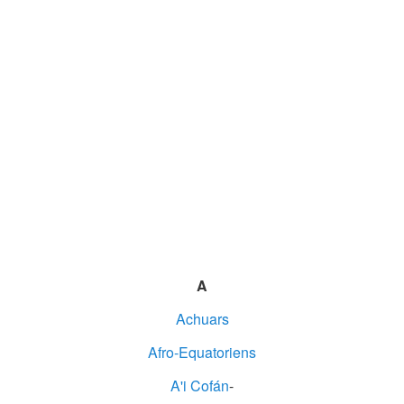
A
Achuars
Afro-Equatoriens
A'i Cofán
-