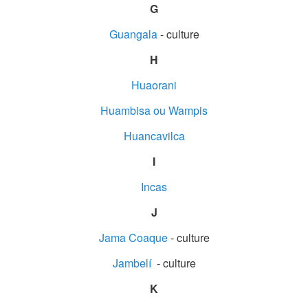
G
Guangala
- culture
H
Huaorani
Huambisa ou Wampis
Huancavilca
I
Incas
J
Jama Coaque
- culture
Jambelí
- culture
K