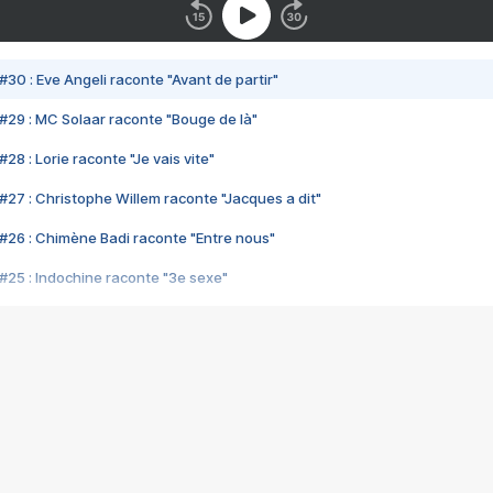
#30 : Eve Angeli raconte "Avant de partir"
#29 : MC Solaar raconte "Bouge de là"
28 : Lorie raconte "Je vais vite"
#27 : Christophe Willem raconte "Jacques a dit"
#26 : Chimène Badi raconte "Entre nous"
#25 : Indochine raconte "3e sexe"
#24 : Zaho raconte "C'est chelou"
#23 : Patrick Bruel raconte "Au café des délices"
#22 : Kyo raconte "Le chemin"
#21 : Nolwenn Leroy raconte "Cassé"
#20 : Patrick Hernandez raconte "Born to be alive"