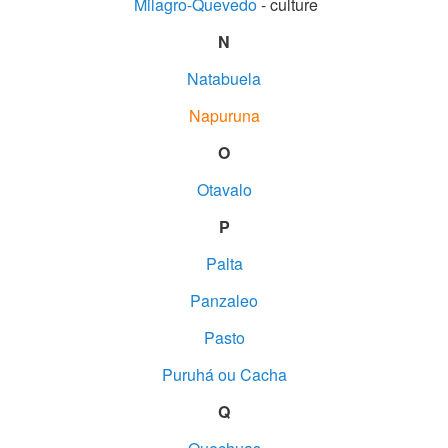
Milagro-Quevedo
- culture
N
Natabuela
Napuruna
O
Otavalo
P
Palta
Panzaleo
Pasto
Puruhá ou Cacha
Q