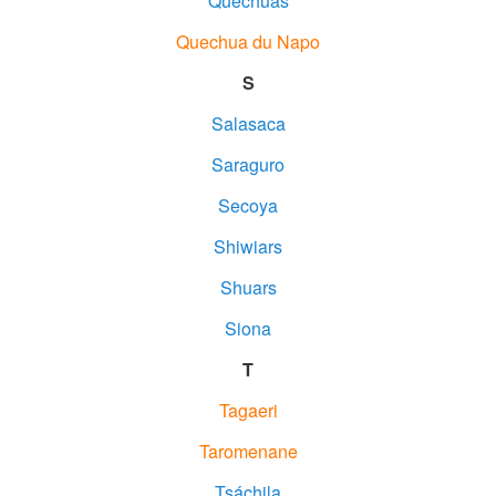
Quechuas
Quechua du Napo
S
Salasaca
Saraguro
Secoya
Shiwiars
Shuars
Siona
T
Tagaeri
Taromenane
Tsáchila