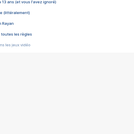
 a 13 ans (et vous l'avez ignoré)
e (littéralement)
im Rayan
 toutes les règles
s les jeux vidéo
us choquant de Rockstar ? - Le scandale BULLY
e plus moche de Steam
du RÊVE tourne au CAUCHEMAR
pendant 8 heures
it… à tort
umiliés par un jeu vidéo
ire - Final Fantasy 8
ti un empire - Age of Empires