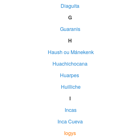
Diaguita
G
Guaranis
H
Haush ou Mánekenk
Huachichocana
Huarpes
Huilliche
I
Incas
Inca Cueva
Iogys