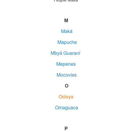
M
Maká
Mapuche
Mbyá Guaraní
Mepenes
Mocovíes
O
Ocloya
Omaguaca
P