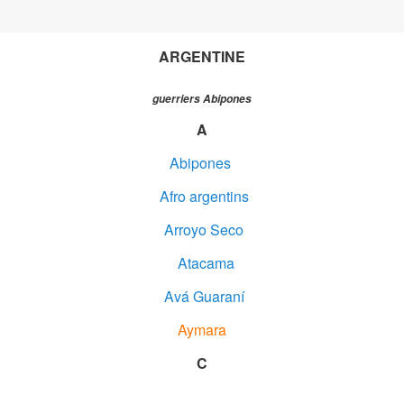
ARGENTINE
guerriers Abipones
A
Abipones
Afro argentins
Arroyo Seco
Atacama
Avá Guaraní
Aymara
C