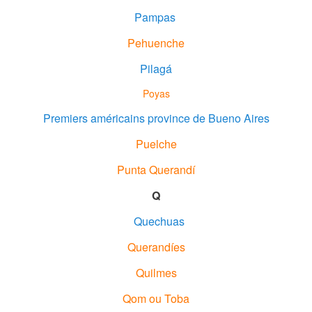
Pampas
Pehuenche
Pilagá
Poyas
Premiers américains province de Bueno Aires
Puelche
Punta Querandí
Q
Quechuas
Querandíes
Quilmes
Qom ou Toba