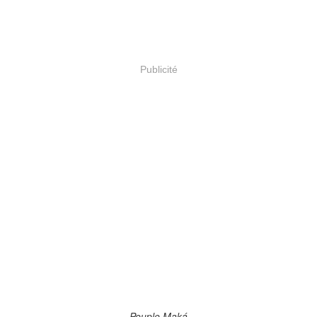
Publicité
Peuple Maká