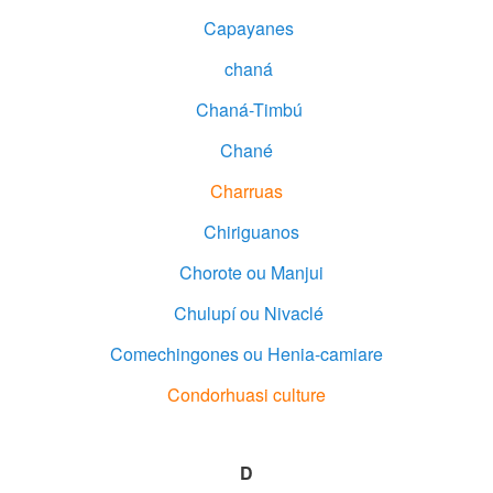
Capayanes
chaná
Chaná-Timbú
Chané
Charruas
Chiriguanos
Chorote ou Manjui
Chulupí ou Nivaclé
Comechingones ou Henia-camiare
Condorhuasi culture
D