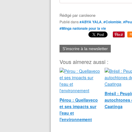
Rédigé par
caroleone
Publié dans
#ABYA YALA
,
#Colombie
,
#Peup
#Minga nationale pour la vie
R
S'inscrire à la newsletter
Vous aimerez aussi :
Brésil : Peup
Pérou : Quellaveco
autochtones 
et ses impacts sur
Caatinga
l'eau et
l'environnement