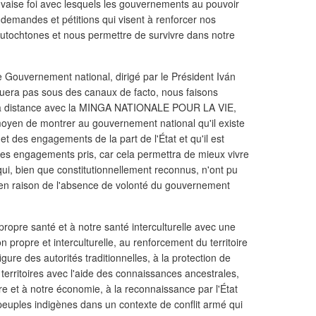
uvaise foi avec lesquels les gouvernements au pouvoir
 demandes et pétitions qui visent à renforcer nos
 autochtones et nous permettre de survivre dans notre
e Gouvernement national, dirigé par le Président Iván
guera pas sous des canaux de facto, nous faisons
ns à distance avec la MINGA NATIONALE POUR LA VIE,
l moyen de montrer au gouvernement national qu'il existe
t des engagements de la part de l'État et qu'il est
 les engagements pris, car cela permettra de mieux vivre
 qui, bien que constitutionnellement reconnus, n'ont pu
s, en raison de l'absence de volonté du gouvernement
propre santé et à notre santé interculturelle avec une
n propre et interculturelle, au renforcement du territoire
figure des autorités traditionnelles, à la protection de
territoires avec l'aide des connaissances ancestrales,
re et à notre économie, à la reconnaissance par l'État
peuples indigènes dans un contexte de conflit armé qui