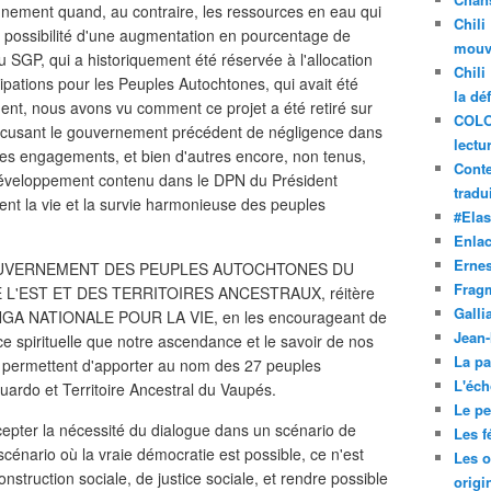
nnement quand, au contraire, les ressources en eau qui
Chili
. La possibilité d'une augmentation en pourcentage de
mouve
 SGP, qui a historiquement été réservée à l'allocation
Chili
pations pour les Peuples Autochtones, qui avait été
la dé
nt, nous avons vu comment ce projet a été retiré sur
COLO
ccusant le gouvernement précédent de négligence dans
lectu
es engagements, et bien d'autres encore, non tenus,
Conte
 développement contenu dans le DPN du Président
tradui
ent la vie et la survie harmonieuse des peuples
#Ela
Enla
Ernes
U GOUVERNEMENT DES PEUPLES AUTOCHTONES DU
Frag
'EST ET DES TERRITOIRES ANCESTRAUX, réitère
Galli
 MINGA NATIONALE POUR LA VIE, en les encourageant de
Jean
rce spirituelle que notre ascendance et le savoir de nos
La pa
s permettent d'apporter au nom des 27 peuples
L'éch
ardo et Territoire Ancestral du Vaupés.
Le pet
cepter la nécessité du dialogue dans un scénario de
Les f
 scénario où la vraie démocratie est possible, ce n'est
Les o
nstruction sociale, de justice sociale, et rendre possible
origi