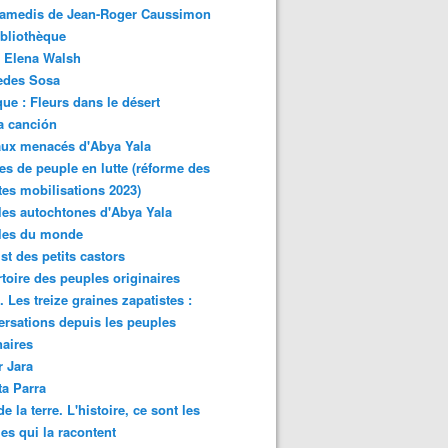
samedis de Jean-Roger Caussimon
bliothèque
 Elena Walsh
edes Sosa
ue : Fleurs dans le désert
a canción
aux menacés d'Abya Yala
es de peuple en lutte (réforme des
ites mobilisations 2023)
es autochtones d'Abya Yala
les du monde
ist des petits castors
toire des peuples originaires
os Indígenas del Gran Resguardo del Vaupes parte Oriental y
 Les treize graines zapatistes :
rsations depuis les peuples
naires
r Jara
ta Parra
de la terre. L'histoire, ce sont les
es qui la racontent