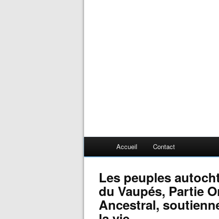
Accueil
Contact
Les peuples autoch
du Vaupés, Partie Or
Ancestral, soutienn
la vie