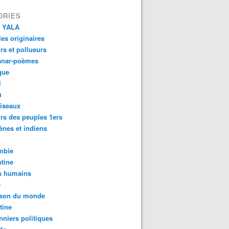
ORIES
 YALA
es originaires
urs et pollueurs
anar-poèmes
que
l
u
iseaux
rs des peuples 1ers
ènes et indiens
mbie
tine
s humains
é
son du monde
tine
nniers politiques