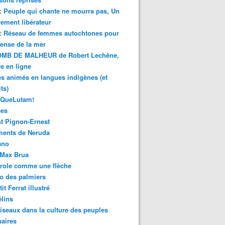
 : Peuple qui chante ne mourra pas, Un
ment libérateur
 : Réseau de femmes autochtones pour
fense de la mer
MB DE MALHEUR de Robert Lechêne,
re en ligne
s animés en langues indigènes (et
ts)
sQueLutam!
ces
t Pignon-Ernest
ments de Neruda
ano
-Max Brua
role comme une flèche
o des palmiers
it Ferrat illustré
élins
iseaux dans la culture des peuples
naires