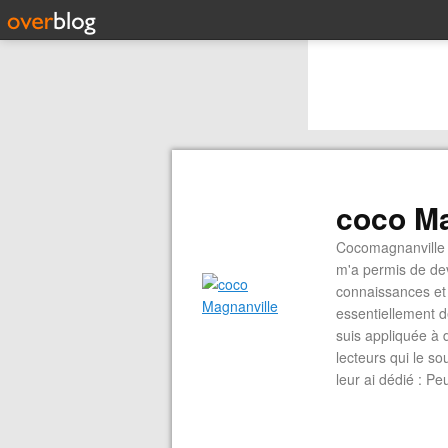
coco Ma
Cocomagnanville 
m'a permis de dev
connaissances et 
essentiellement d
suis appliquée à 
lecteurs qui le s
leur ai dédié : P