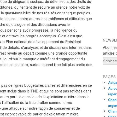
ique de dirigeants sociaux, de défenseurs des droits de
htones, qui tentent de réduire au silence notre voix de
la quasi-invisibilité de nos réalités en tant que peuples
tones, sont entre autres les problèmes et difficultés que
re du dialogue et des discussions avec le
ous pensons avoir progressé, la négligence du
et entrave les progrès accomplis. C'est ainsi que
NEWSL
s le Plan national de développement du Président
ail de débats, d'analyses et de discussions internes dans
Abonnez
i s'est révélé au départ comme une grande opportunité
articles 
aujourd'hui le manque d'intérêt et d'engagement du
Email
n de ce chapitre, surtout quand il ne fait plus partie des
PAGES
Actua
pas de lignes budgétaires claires et différenciées en ce
Au co
ent inclus dans le PND et qui ne sont pas reflétés dans
réper
autre part, la question de l'exploitation minière dans le
Chans
'utilisation de la fracturation comme forme
argen
re une attaque sur notre façon de conserver et de
Chans
 est inconcevable de parler d'exploitation minière
Chan