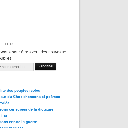
ETTER
-vous pour être averti des nouveaux
publiés.
lité des peuples isolés
eur du Che : chansons et poèmes
toriés
ons censurées de la dictature
tine
ons contre la guerre
sons reprises