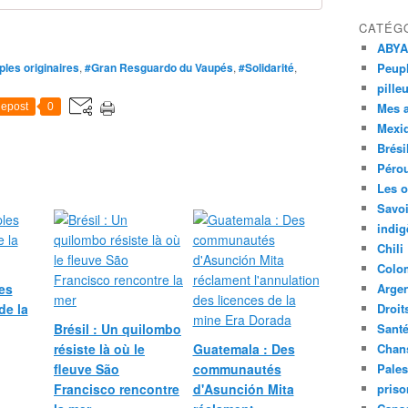
S
T
CATÉG
O
ABYA
D
les originaires
,
#Gran Resguardo du Vaupés
,
#Solidarité
,
Peupl
E
pille
L
Mes 
epost
0
A
Mexi
C
Brési
O
Péro
N
Les o
S
Savoi
E
J
indig
E
Chili
R
Colo
I
les
Argen
A
de la
Droit
M
Brésil : Un quilombo
Sant
A
résiste là où le
Guatemala : Des
Chan
Y
fleuve São
communautés
Pales
O
Francisco rencontre
d'Asunción Mita
priso
R