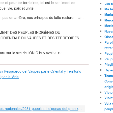
res et pour les territoires, tel est le sentiment de
Les 
e, vie, paix et unité.
Ma bi
Maria
pas en arrière, nos principes de lutte resteront tant
Merc
Mexiq
Nuev
MENT DES PEUPLES INDIGÈNES DU
Oise
ORIENTALE DU VAUPES ET DES TERRITOIRES
Parol
retra
u sur le site de l'ONIC le 5 avril 2019
Peupl
Peup
Playl
Réper
ONIC - Puebl
Tzam.
M
Conve
A
origi
N
Victo
I
Viole
F
Voix 
I
https://www.onic.org.co/comunicados-regionales/2931-pueblos-indigenas-del-gran-resguardo-del-vaupes-parte-oriental-y-territorio-ancestral-respaldan-minga-nacional-por-la-vida
peupl
E