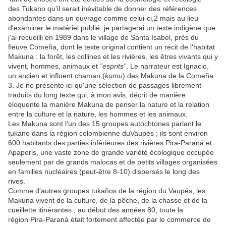
des Tukano qu'il serait inévitable de donner des références
abondantes dans un ouvrage comme celui-ci,2 mais au lieu
d'examiner le matériel publié, je partagerai un texte indigène que
j'ai recueilli en 1989 dans le village de Santa Isabel, près du
fleuve Comeña, dont le texte original contient un récit de l'habitat
Makuna : la forêt, les collines et les rivières, les êtres vivants qui y
vivent, hommes, animaux et
"esprits"
. Le narrateur est Ignacio,
un ancien et influent chaman (
kumu
) des Makuna de la Comeña
3. Je ne présente ici qu'une sélection de passages librement
traduits du long texte qui, à mon avis, décrit de manière
éloquente la manière Makuna de penser la nature et la relation
entre la culture et la nature, les hommes et les animaux.
Les Makuna sont l'un des 15 groupes autochtones parlant le
tukano dans la région colombienne duVaupés ; ils sont environ
600 habitants des parties inférieures des rivières Pira-Paraná et
Apaporis, une vaste zone de grande variété écologique occupée
seulement par de grands malocas et de petits villages organisées
en familles nucléaires (peut-être 8-10) dispersés le long des
rives.
Comme d'autres groupes tukaños de la région du Vaupés, les
Makuna vivent de la culture, de la pêche, de la chasse et de la
cueillette itinérantes ; au début des années 80, toute la
région Pira-Paraná était fortement affectée par le commerce de