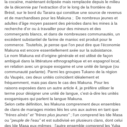
la cocaïne, maintenant éclipsée mais remplacée depuis le milieu
de la décennie par l'extraction d'or le long de la frontière du
Brésil, sur le bord du Taraira qui constitue une source de revenus
et de marchandises pour les Makuna ; De nombreux jeunes et
adultes d'âge moyen passent des périodes dans les mines à la
recherche d'or ou à travailler pour des mineurs et des
commerçants blancs, et dans de nombreuses communautés, un
excédent substantiel de farine de manioc est produit pour le
commerce. Toutefois, je pense que l'on peut dire que l'économie
Makuna est encore essentiellement axée sur la subsistance.
Le nom Makuna est d'origine générale et est utilisé de façon
ambiguë dans la littérature ethnographique et en espagnol local,
en relation avec un groupe exogame et une unité de langue (ou
communauté parlante). Parmi les groupes Tukano de la région
du Vaupés, ces deux unités coïncident idéalement et
fréquemment, mais pas dans le cas des Makuna. Pour les
raisons exposées dans un autre article 4, je préfère utiliser le
terme pour désigner une unité de langue, c'est-à-dire les unités
exogamiques qui parlent la langue Makuna.
Selon cette définition, les Makuna comprennent deux ensembles
de clans de mariages mixtes liés les uns aux autres en tant que
"
frères aînés" et "frères plus jeunes"
; l'un comprend les Ide Masa
ou "
peuple de l'eau"
et est subdivisé en plusieurs clans, dont celui
des Ide Masa eux-mêmes ; l'autre ensemble comprend les Yuba