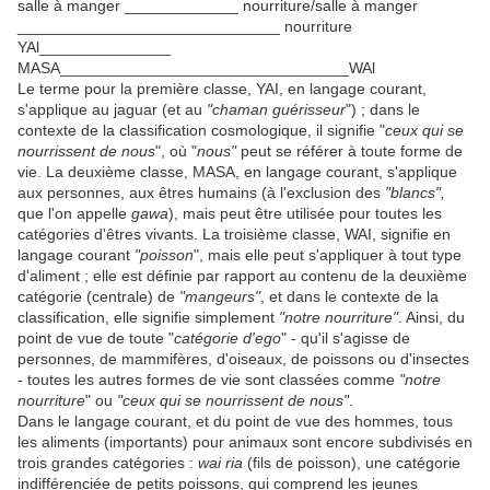
salle à manger _____________ nourriture/salle à manger
______________________________ nourriture
YAl_______________
MASA_________________________________WAl
Le terme pour la première classe, YAI, en langage courant,
s'applique au jaguar (et au
"chaman guérisseur
") ; dans le
contexte de la classification cosmologique, il signifie "
ceux qui se
nourrissent de nous
", où "
nous"
peut se référer à toute forme de
vie. La deuxième classe, MASA, en langage courant, s'applique
aux personnes, aux êtres humains (à l'exclusion des
"blancs",
que l'on appelle
gawa
), mais peut être utilisée pour toutes les
catégories d'êtres vivants. La troisième classe, WAI, signifie en
langage courant
"poisson
", mais elle peut s'appliquer à tout type
d'aliment ; elle est définie par rapport au contenu de la deuxième
catégorie (centrale) de
"mangeurs"
, et dans le contexte de la
classification, elle signifie simplement
"notre nourriture"
. Ainsi, du
point de vue de toute "
catégorie d'ego
" - qu'il s'agisse de
personnes, de mammifères, d'oiseaux, de poissons ou d'insectes
- toutes les autres formes de vie sont classées comme
"notre
nourriture
" ou
"ceux qui se nourrissent de nous"
.
Dans le langage courant, et du point de vue des hommes, tous
les aliments (importants) pour animaux sont encore subdivisés en
trois grandes catégories :
wai ria
(fils de poisson), une catégorie
indifférenciée de petits poissons, qui comprend les jeunes