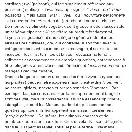
sardines ;
wai
(poisson), qui fait simplement référence aux
poissons (adultes) ; et
wai bucu
, qui signifie
" vieux " ou " vieux
poissons "
, mais aussi "
vrai ", " réel "
ou "
nourriture personnelle
" et concerne toutes sortes de (grands) animaux de chasse.
De même, les aliments végétaux sont grosso modo classés selon
un schéma tripartite :
ki
, se réfère au produit fondamental,
la yucca, singularisée d'une catégorie générale de plantes
alimentaires cultivées,
ote
, qui contraste, à son tour, avec la
catégorie des plantes alimentaires sauvages, il est riche. Les
insectes - fourmis, termites et larves - occasionnellement
collectées et consommées en grandes quantités, ont tendance à
être reléguées à une classe indifférenciée d
'"assaisonnement" (à
manger avec une casabe)
.
Dans le langage chamanique, tous les êtres vivants (y compris
les plantes) peuvent être appelés masa, c'est-à-dire
"homme"
;
poissons, gibiers, insectes et arbres sont des
"hommes"
. Par
exemple, les poissons dans leur forme apparemment tangible
sont des wai, mais ils possèdent aussi une essence spirituelle,
intangible ; quand les Makuna parlent de poissons en tant
qu'êtres spirituels, ils les appellent
wai masa
, littéralement
"peuple poisson"
. De même, les animaux chassés et de
nombreux autres animaux terrestres et volants - sont désignés
dans leur aspect essentiel/spirituel par le terme
" wai masa".