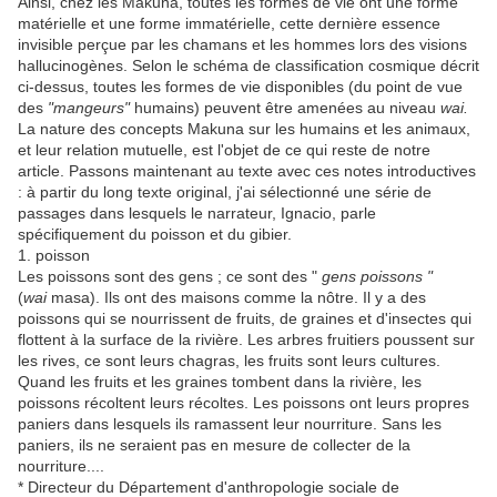
Ainsi, chez les Makuna, toutes les formes de vie ont une forme
matérielle et une forme immatérielle, cette dernière essence
invisible perçue par les chamans et les hommes lors des visions
hallucinogènes. Selon le schéma de classification cosmique décrit
ci-dessus, toutes les formes de vie disponibles (du point de vue
des
"mangeurs"
humains) peuvent être amenées au niveau
wai.
La nature des concepts Makuna sur les humains et les animaux,
et leur relation mutuelle, est l'objet de ce qui reste de notre
article. Passons maintenant au texte avec ces notes introductives
: à partir du long texte original, j'ai sélectionné une série de
passages dans lesquels le narrateur, Ignacio, parle
spécifiquement du poisson et du gibier.
1. poisson
Les poissons sont des gens ; ce sont des "
gens poissons "
(
wai
masa). Ils ont des maisons comme la nôtre. Il y a des
poissons qui se nourrissent de fruits, de graines et d'insectes qui
flottent à la surface de la rivière. Les arbres fruitiers poussent sur
les rives, ce sont leurs chagras, les fruits sont leurs cultures.
Quand les fruits et les graines tombent dans la rivière, les
poissons récoltent leurs récoltes. Les poissons ont leurs propres
paniers dans lesquels ils ramassent leur nourriture. Sans les
paniers, ils ne seraient pas en mesure de collecter de la
nourriture....
* Directeur du Département d'anthropologie sociale de