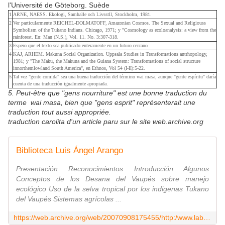
l'Université de Göteborg. Suède
1
ARNE, NAESS. Ekologi, Samhalle och Livsstll, Stockholm, 1981.
2
Ver particularmente REICHEL-DOLMATOFF, Amazonian Cosmos. The Sexual and Religiouss
Symbolism of the Tukano Indians. Chicago, 1971; y "Cosmology as ecoloanalysis: a view from the
rainforest. En: Man (N.S.), Vol. 11. No. 3:307-318.
3
Espero que el texto sea publicado enteramente en un futuro cercano
4
KAJ, ARHEM. Makuna Social Organization. Uppsala Studies in Transformations antrhopology,
1981; y "The Maku, the Makuna and the Guiana System: Transformations of social structure
innorthemlowland South America", en Ethnos, Vol 54 (I-II):5-22.
5
Tal vez "gente comida" sea una buena traducción del término wai masa, aunque "gente espíritu" daría
cuenta de una traducción igualmente apropiada.
5. Peut-être que "gens nourriture" est une bonne traduction du
terme wai masa, bien que "gens esprit" représenterait une
traduction tout aussi appropriée.
traduction carolita d'un article paru sur le site web.archive.org
Biblioteca Luis Ángel Arango
Presentación Reconocimientos Introducción Algunos
Conceptos de los Desana del Vaupés sobre manejo
ecológico Uso de la selva tropical por los indigenas Tukano
del Vaupés Sistemas agrícolas ...
https://web.archive.org/web/20070908175455/http:/www.lablaa.org/blaavirtual/faunayflora/selvahu/selvahu7a.htm