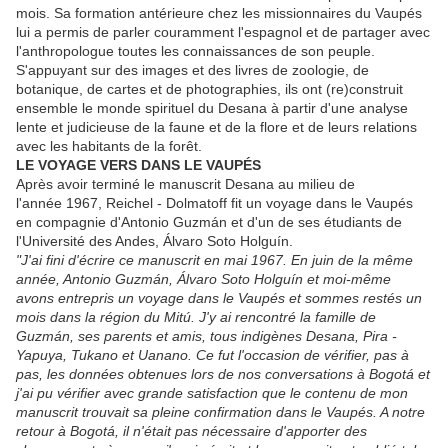
mois. Sa formation antérieure chez les missionnaires du Vaupés
lui a permis de parler couramment l'espagnol et de partager avec
l'anthropologue toutes les connaissances de son peuple.
S'appuyant sur des images et des livres de zoologie, de
botanique, de cartes et de photographies, ils ont (re)construit
ensemble le monde spirituel du Desana à partir d'une analyse
lente et judicieuse de la faune et de la flore et de leurs relations
avec les habitants de la forêt.
LE VOYAGE VERS DANS LE VAUPÉS
Après avoir terminé le manuscrit Desana au milieu de
l'année 1967, Reichel - Dolmatoff fit un voyage dans le Vaupés
en compagnie d'Antonio Guzmán et d'un de ses étudiants de
l'Université des Andes, Álvaro Soto Holguín.
"J'ai fini d'écrire ce manuscrit en mai 1967. En juin de la même
année, Antonio Guzmán, Álvaro Soto Holguín et moi-même
avons entrepris un voyage dans le Vaupés et sommes restés un
mois dans la région du Mitú. J'y ai rencontré la famille de
Guzmán, ses parents et amis, tous indigènes Desana, Pira -
Yapuya, Tukano et Uanano. Ce fut l'occasion de vérifier, pas à
pas, les données obtenues lors de nos conversations à Bogotá et
j'ai pu vérifier avec grande satisfaction que le contenu de mon
manuscrit trouvait sa pleine confirmation dans le Vaupés. A notre
retour à Bogotá, il n'était pas nécessaire d'apporter des