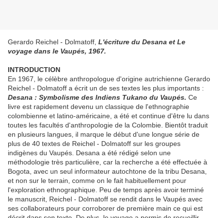
Gerardo Reichel - Dolmatoff,
L'écriture du Desana et Le
voyage dans le Vaupés, 1967.
INTRODUCTION
En 1967, le célèbre anthropologue d'origine autrichienne Gerardo
Reichel - Dolmatoff a écrit un de ses textes les plus importants :
Desana : Symbolisme des Indiens Tukano du Vaupés.
Ce
livre est rapidement devenu un classique de l'ethnographie
colombienne et latino-américaine, a été et continue d'être lu dans
toutes les facultés d'anthropologie de la Colombie. Bientôt traduit
en plusieurs langues, il marque le début d'une longue série de
plus de 40 textes de Reichel - Dolmatoff sur les groupes
indigènes du Vaupés. Desana a été rédigé selon une
méthodologie très particulière, car la recherche a été effectuée à
Bogota, avec un seul informateur autochtone de la tribu Desana,
et non sur le terrain, comme on le fait habituellement pour
l'exploration ethnographique. Peu de temps après avoir terminé
le manuscrit, Reichel - Dolmatoff se rendit dans le Vaupés avec
ses collaborateurs pour corroborer de première main ce qui est
décrit dans son texte. De plus, le voyage a permis de recueillir