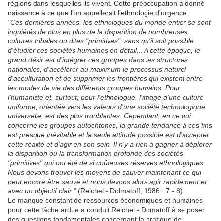
régions dans lesquelles ils vivent. Cette préoccupation a donné
naissance à ce que l'on appellerait l'ethnologie d'urgence.
"Ces dernières années, les ethnologues du monde entier se sont
inquiétés de plus en plus de la disparition de nombreuses
cultures tribales ou dites "primitives", sans qu'il soit possible
d'étudier ces sociétés humaines en détail... A cette époque, le
grand désir est d'intégrer ces groupes dans les structures
nationales, d'accélérer au maximum le processus naturel
d'acculturation et de supprimer les frontières qui existent entre
les modes de vie des différents groupes humains. Pour
l'humaniste et, surtout, pour l'ethnologue, l'image d'une culture
uniforme, orientée vers les valeurs d'une société technologique
universelle, est des plus troublantes. Cependant, en ce qui
concerne les groupes autochtones, la grande tendance à ces fins
est presque inévitable et la seule attitude possible est d'accepter
cette réalité et d'agir en son sein. Il n'y a rien à gagner à déplorer
la disparition ou la transformation profonde des sociétés
"primitives" qui ont été de si coûteuses réserves ethnologiques.
Nous devons trouver les moyens de sauver maintenant ce qui
peut encore être sauvé et nous devons alors agir rapidement et
avec un objectif clair "
(Reichel - Dolmatoff, 1986 : 7 - 8).
Le manque constant de ressources économiques et humaines
pour cette tâche ardue a conduit Reichel - Domatoff à se poser
des questions fondamentales concernant la pratique de