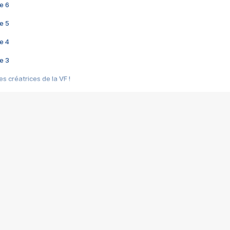
e 6
e 5
e 4
e 3
s créatrices de la VF !
e 2
e 1
e Mektoub My Love arrive enfin ! Rencontre avec Shaïn Boumedine et Sal
i : après Toni en famille
elle réalise le bouleversant Dites lui que je l'aime
ais ! Rencontre autour de Vie privée de Rebecca Zlotowski
 de Marguerite, Grave... Rencontre avec Ella Rumpf
 Les Rêveurs, un film intime sur la santé mentale