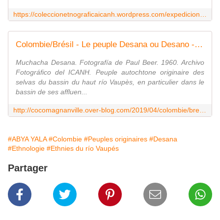
https://coleccionetnograficaicanh.wordpress.com/expedicion-al-vaupes-1962/
Colombie/Brésil - Le peuple Desana ou Desano - coco Magnanville
Muchacha Desana. Fotografía de Paul Beer. 1960. Archivo
Fotográfico del ICANH. Peuple autochtone originaire des
selvas du bassin du haut río Vaupès, en particulier dans le
bassin de ses affluen...
http://cocomagnanville.over-blog.com/2019/04/colombie/bresil-le-peuple-desana-ou-desano.html
#ABYA YALA
#Colombie
#Peuples originaires
#Desana
#Ethnologie
#Ethnies du río Vaupés
Partager