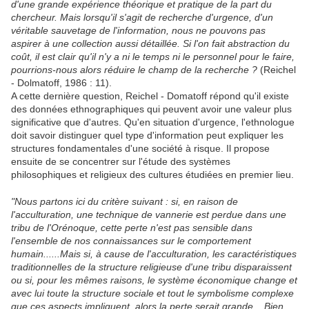
d'une grande expérience théorique et pratique de la part du
chercheur. Mais lorsqu'il s'agit de recherche d'urgence, d'un
véritable sauvetage de l'information, nous ne pouvons pas
aspirer à une collection aussi détaillée. Si l'on fait abstraction du
coût, il est clair qu'il n'y a ni le temps ni le personnel pour le faire,
pourrions-nous alors réduire le champ de la recherche ?
(Reichel
- Dolmatoff, 1986 : 11).
A cette dernière question, Reichel - Domatoff répond qu'il existe
des données ethnographiques qui peuvent avoir une valeur plus
significative que d'autres. Qu'en situation d'urgence, l'ethnologue
doit savoir distinguer quel type d'information peut expliquer les
structures fondamentales d'une société à risque. Il propose
ensuite de se concentrer sur l'étude des systèmes
philosophiques et religieux des cultures étudiées en premier lieu.
"Nous partons ici du critère suivant : si, en raison de
l'acculturation, une technique de vannerie est perdue dans une
tribu de l'Orénoque, cette perte n'est pas sensible dans
l'ensemble de nos connaissances sur le comportement
humain......Mais si, à cause de l'acculturation, les caractéristiques
traditionnelles de la structure religieuse d'une tribu disparaissent
ou si, pour les mêmes raisons, le système économique change et
avec lui toute la structure sociale et tout le symbolisme complexe
que ces aspects impliquent, alors la perte serait grande... Bien