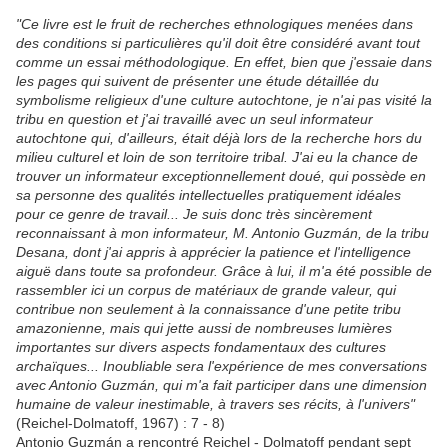
"Ce livre est le fruit de recherches ethnologiques menées dans
des conditions si particulières qu'il doit être considéré avant tout
comme un essai méthodologique. En effet, bien que j'essaie dans
les pages qui suivent de présenter une étude détaillée du
symbolisme religieux d'une culture autochtone, je n'ai pas visité la
tribu en question et j'ai travaillé avec un seul informateur
autochtone qui, d'ailleurs, était déjà lors de la recherche hors du
milieu culturel et loin de son territoire tribal. J'ai eu la chance de
trouver un informateur exceptionnellement doué, qui possède en
sa personne des qualités intellectuelles pratiquement idéales
pour ce genre de travail... Je suis donc très sincèrement
reconnaissant à mon informateur, M. Antonio Guzmán, de la tribu
Desana, dont j'ai appris à apprécier la patience et l'intelligence
aiguë dans toute sa profondeur. Grâce à lui, il m'a été possible de
rassembler ici un corpus de matériaux de grande valeur, qui
contribue non seulement à la connaissance d'une petite tribu
amazonienne, mais qui jette aussi de nombreuses lumières
importantes sur divers aspects fondamentaux des cultures
archaïques... Inoubliable sera l'expérience de mes conversations
avec Antonio Guzmán, qui m'a fait participer dans une dimension
humaine de valeur inestimable, à travers ses récits, à l'univers"
(Reichel-Dolmatoff, 1967) : 7 - 8)
Antonio Guzmán a rencontré Reichel - Dolmatoff pendant sept