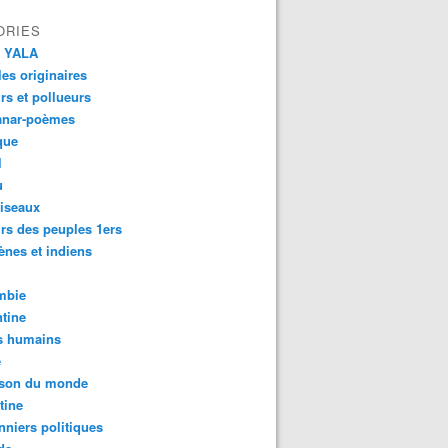
ORIES
 YALA
es originaires
urs et pollueurs
anar-poèmes
que
l
u
iseaux
rs des peuples 1ers
ènes et indiens
mbie
tine
s humains
é
son du monde
tine
nniers politiques