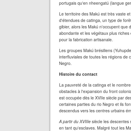
portugais qu'en nheengatú (langue ger
Le territoire des Makú est très vaste e
d'étendues de catinga, un type de for
gibier, alors les Makú n'occupent que d
abondante et les végétaux plus riches e
pour la fabrication artisanale.
Les groupes Makú brésiliens (Yuhupde,
interfluviales de toutes les régions de
Negro.
Histoire du contact
La pauvreté de la catinga et le nombre
obstacles à l'expansion du front coloni
est occupée dès le XVIIe siècle par de
certaines parties du rio Negro et ils fo
descendus vers les centres urbains é
A partir du XVIIIe
siècle les descentes s
en tant qu'esclaves. Malgré tout les M