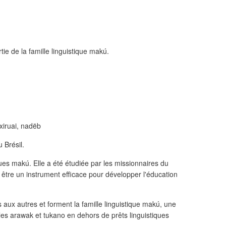
tie de la famille linguistique makú.
xiruai, nadëb
 Brésil.
ues makú. Elle a été étudiée par les missionnaires du
 être un instrument efficace pour développer l'éducation
 aux autres et forment la famille linguistique makú, une
illes arawak et tukano en dehors de prêts linguistiques