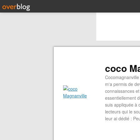
coco Ma
Cocomagnanville 
m'a permis de dev
connaissances et 
essentiellement d
suis appliquée à 
lecteurs qui le s
leur ai dédié : P