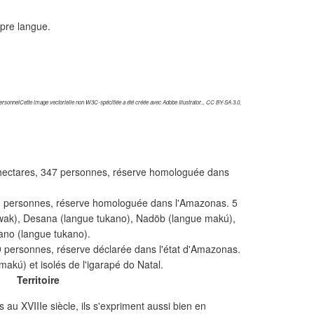
opre langue.
sonnelCette image vectorielle non W3C-spécifiée a été créée avec Adobe Illustrator.., CC BY-SA 3.0,
hectares, 347 personnes, réserve homologuée dans
3 personnes, réserve homologuée dans l'Amazonas. 5
awak), Desana (langue tukano), Nadöb (langue makú),
ano (langue tukano).
 personnes, réserve déclarée dans l'état d'Amazonas.
makú) et isolés de l'igarapé do Natal.
Territoire
au XVIIIe siècle, ils s'expriment aussi bien en