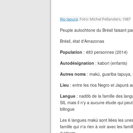
Rio Japurá
. Foto: Michel Pellanders, 1987
Peuple autochtone du Brésil faisant par
Brésil, état d'Amazonas
Population
: 483 personnes (2014)
Autodésignation
: kabori (enfants)
Autres noms
: makú, guariba tapuya, 
Lieu
: entre les rios Negro et Japurá au
Langue
: nadöb de la famille des lang
SIL mais il n'y a aucune étude qui peut
bilingue
Les 6 langues makú sont liées les unes
famille qui n'a rien à voir avec les fam