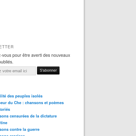
ETTER
-vous pour être averti des nouveaux
publiés.
lité des peuples isolés
eur du Che : chansons et poèmes
toriés
ons censurées de la dictature
tine
ons contre la guerre
sons reprises