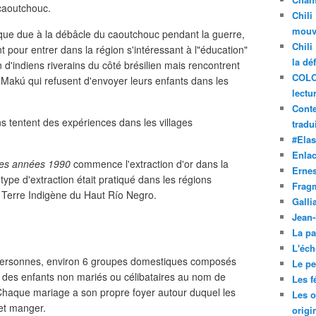
 caoutchouc.
Chili
mouve
que due à la débâcle du caoutchouc pendant la guerre,
Chili
t pour entrer dans la région s'intéressant à l"éducation"
la dé
n d'indiens riverains du côté brésilien mais rencontrent
COLO
 Makú qui refusent d'envoyer leurs enfants dans les
lectu
Conte
ns tentent des expériences dans les villages
tradui
#Ela
Enla
des années 1990
commence l'extraction d'or dans la
Ernes
type d'extraction était pratiqué dans les régions
Frag
a Terre Indigène du Haut Río Negro.
Galli
Jean
La pa
L'éch
 personnes, environ 6 groupes domestiques composés
Le pet
, des enfants non mariés ou célibataires au nom de
Les f
Chaque mariage a son propre foyer autour duquel les
Les o
et manger.
origi