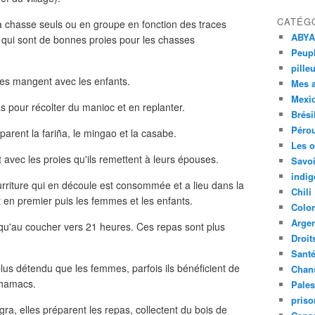
CATÉG
a chasse seuls ou en groupe en fonction des traces
ABYA
 qui sont de bonnes proies pour les chasses
Peupl
pille
es mangent avec les enfants.
Mes 
Mexi
s pour récolter du manioc et en replanter.
Brési
Péro
éparent la fariña, le mingao et la casabe.
Les o
avec les proies qu'ils remettent à leurs épouses.
Savoi
indig
rriture qui en découle est consommée et a lieu dans la
Chili
n premier puis les femmes et les enfants.
Colo
Argen
squ'au coucher vers 21 heures. Ces repas sont plus
Droit
Sant
s détendu que les femmes, parfois ils bénéficient de
Chan
 hamacs.
Pales
priso
ra, elles préparent les repas, collectent du bois de