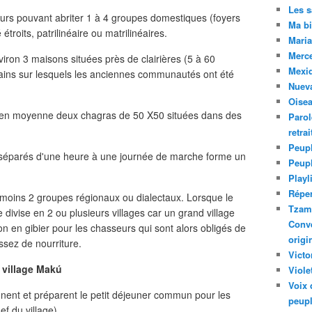
Les 
rs pouvant abriter 1 à 4 groupes domestiques (foyers
Ma bi
étroits, patrilinéaire ou matrilinéaires.
Maria
Merc
iron 3 maisons situées près de clairières (5 à 60
Mexiq
ains sur lesquels les anciennes communautés ont été
Nuev
Oise
en moyenne deux chagras de 50 X50 situées dans des
Parol
retra
Peupl
s séparés d'une heure à une journée de marche forme un
Peup
Playl
Réper
moins 2 groupes régionaux ou dialectaux. Lorsque le
Tzam.
 divise en 2 ou plusieurs villages car un grand village
Conve
n en gibier pour les chasseurs qui sont alors obligés de
origi
ssez de nourriture.
Victo
 village Makú
Viole
Voix 
gnent et préparent le petit déjeuner commun pour les
peupl
f du village).