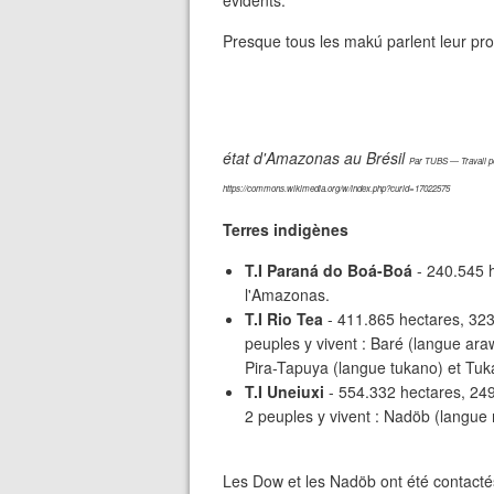
évidents.
Presque tous les makú parlent leur pr
état d'Amazonas au Brésil
Par TUBS — Travail per
https://commons.wikimedia.org/w/index.php?curid=17022575
Terres indigènes
T.I Paraná do Boá-Boá
- 240.545 
l'Amazonas.
T.I Rio Tea
- 411.865 hectares, 32
peuples y vivent : Baré (langue ar
Pira-Tapuya (langue tukano) et Tuk
T.I Uneiuxi
- 554.332 hectares, 249
2 peuples y vivent : Nadöb (langue 
Les Dow et les Nadöb ont été contactés 