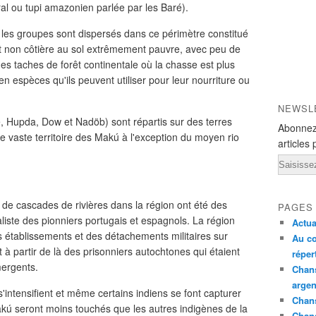
al ou tupi amazonien parlée par les Baré).
t les groupes sont dispersés dans ce périmètre constitué
êt non côtière au sol extrêmement pauvre, avec peu de
es taches de forêt continentale où la chasse est plus
n espèces qu'ils peuvent utiliser pour leur nourriture ou
NEWSL
 Hupda, Dow et Nadöb) sont répartis sur des terres
Abonnez
 ce vaste territoire des Makú à l'exception du moyen rio
articles 
Email
 de cascades de rivières dans la région ont été des
PAGES
aliste des pionniers portugais et espagnols. La région
Actua
s établissements et des détachements militaires sur
Au co
nt à partir de là des prisonniers autochtones qui étaient
réper
mergents.
Chans
argen
'intensifient et même certains indiens se font capturer
Chans
akú seront moins touchés que les autres indigènes de la
Chan