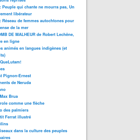
 : Peuple qui chante ne mourra pas, Un
ment libérateur
 : Réseau de femmes autochtones pour
fense de la mer
MB DE MALHEUR de Robert Lechêne,
re en ligne
s animés en langues indigènes (et
ts)
sQueLutam!
ces
t Pignon-Ernest
ments de Neruda
ano
-Max Brua
role comme une flèche
o des palmiers
it Ferrat illustré
élins
iseaux dans la culture des peuples
naires