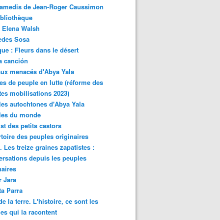
samedis de Jean-Roger Caussimon
bliothèque
 Elena Walsh
edes Sosa
ue : Fleurs dans le désert
a canción
aux menacés d'Abya Yala
es de peuple en lutte (réforme des
ites mobilisations 2023)
es autochtones d'Abya Yala
les du monde
ist des petits castors
toire des peuples originaires
 Les treize graines zapatistes :
rsations depuis les peuples
naires
r Jara
ta Parra
de la terre. L'histoire, ce sont les
es qui la racontent