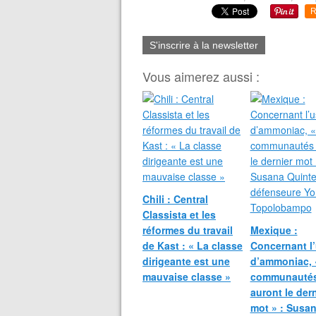
R
S'inscrire à la newsletter
Vous aimerez aussi :
Chili : Central
Classista et les
réformes du travail
Mexique :
de Kast : « La classe
Concernant l
dirigeante est une
d’ammoniac, 
mauvaise classe »
communauté
auront le dern
mot » : Susa