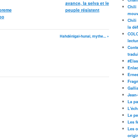
avance, la selva et le
Chili
oreme
peuple résistent
mouve
po
Chili
la dé
COLO
Hahdénigai-hunai, mythe... »
lectu
Conte
tradui
#Ela
Enla
Ernes
Frag
Galli
Jean
La pa
L'éch
Le pet
Les f
Les o
origi