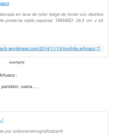
uaco
orada en lana de color beige de fondo con diseños
rde presenta tejido especial. TAMAÑO: 28.5 cm. x 65
aicanh.wordpress.com/2014/11/13/mochila-arhuaco-7/
exemple
 Arhuaco :
 pantalon, ruana.....
 |
as por coleccionetnograficaicanh