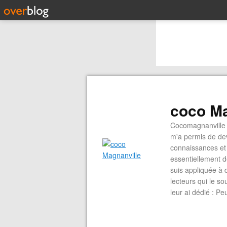
coco Ma
Cocomagnanville 
m'a permis de dev
connaissances et 
essentiellement d
suis appliquée à 
lecteurs qui le s
leur ai dédié : P