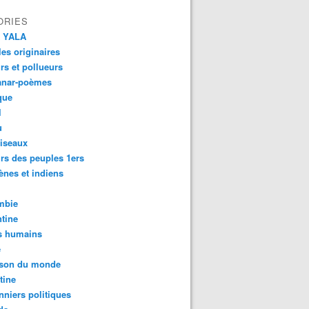
ORIES
 YALA
es originaires
urs et pollueurs
anar-poèmes
que
l
u
iseaux
rs des peuples 1ers
ènes et indiens
mbie
tine
s humains
é
son du monde
tine
nniers politiques