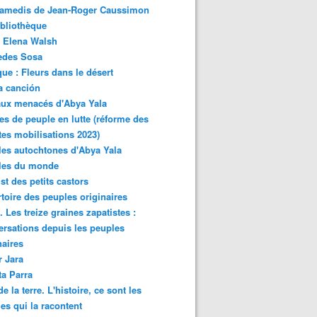
samedis de Jean-Roger Caussimon
bliothèque
 Elena Walsh
edes Sosa
ue : Fleurs dans le désert
a canción
aux menacés d'Abya Yala
es de peuple en lutte (réforme des
ites mobilisations 2023)
es autochtones d'Abya Yala
les du monde
ist des petits castors
toire des peuples originaires
 Les treize graines zapatistes :
rsations depuis les peuples
naires
r Jara
ta Parra
de la terre. L'histoire, ce sont les
es qui la racontent