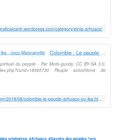
ograficaicanh.wordpress.com/category/etnia-arhuaco/
Colombie : Le peuple Arhuaco ou Ika - coco Magnanville
pirituel du peuple - Par Moto-gundy, CC BY-SA 3.0,
/index.php?curid=18565730 Peuple autochtone de
http://cocomagnanville.over-blog.com/2018/08/colombie-le-peuple-arhuaco-ou-ika.html
les originaires
,
#Arhuaco
,
#Savoirs des peuples 1ers