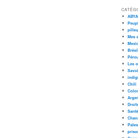
CATÉG
ABYA
Peupl
pille
Mes 
Mexi
Brési
Péro
Les o
Savoi
indig
Chili
Colo
Argen
Droit
Sant
Chan
Pales
priso