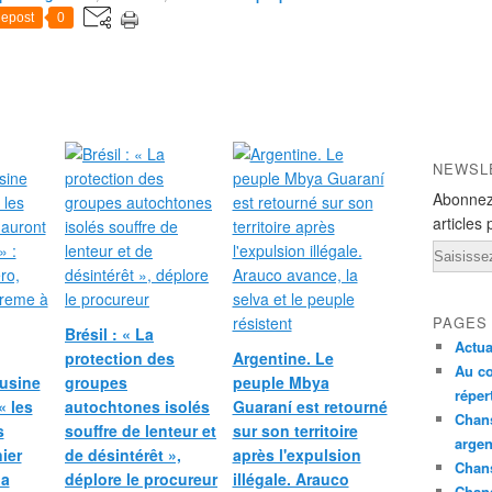
epost
0
NEWSL
Abonnez
articles 
Email
PAGES
Brésil : « La
Actua
protection des
Argentine. Le
Au co
’usine
groupes
peuple Mbya
réper
« les
autochtones isolés
Guaraní est retourné
Chans
s
souffre de lenteur et
sur son territoire
argen
ier
de désintérêt »,
après l'expulsion
Chans
na
déplore le procureur
illégale. Arauco
Chan