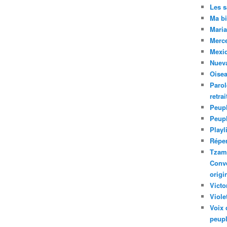
Les 
Ma bi
Maria
Merc
Mexiq
Nuev
Oise
Parol
retra
Peupl
Peup
Playl
Réper
Tzam.
Conve
origi
Victo
Viole
Voix 
peupl