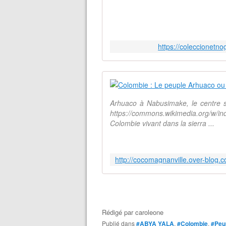
https://coleccionetn
Arhuaco à Nabusimake, le centre s
https://commons.wikimedia.org/w
Colombie vivant dans la sierra ...
Rédigé par
caroleone
Publié dans
#ABYA YALA
,
#Colombie
,
#Peup