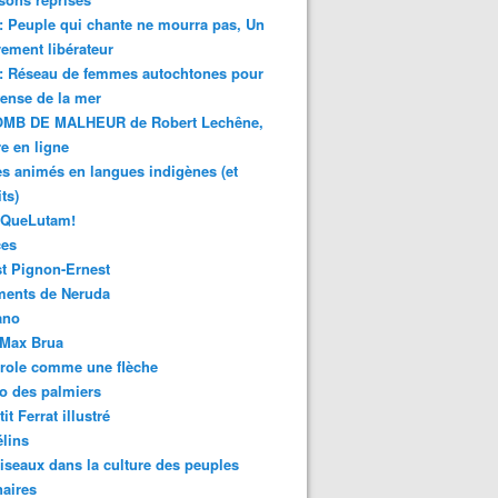
 : Peuple qui chante ne mourra pas, Un
ment libérateur
 : Réseau de femmes autochtones pour
fense de la mer
MB DE MALHEUR de Robert Lechêne,
re en ligne
s animés en langues indigènes (et
ts)
sQueLutam!
ces
t Pignon-Ernest
ments de Neruda
ano
-Max Brua
role comme une flèche
o des palmiers
it Ferrat illustré
élins
iseaux dans la culture des peuples
naires