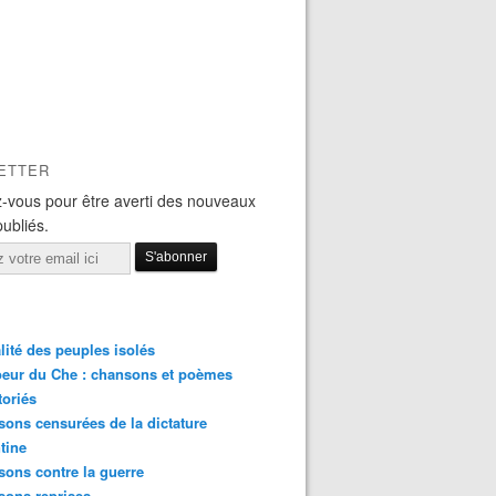
ETTER
-vous pour être averti des nouveaux
publiés.
lité des peuples isolés
eur du Che : chansons et poèmes
toriés
ons censurées de la dictature
tine
ons contre la guerre
sons reprises