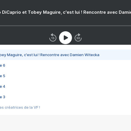
 DiCaprio et Tobey Maguire, c'est lui ! Rencontre avec Dam
bey Maguire, c'est lui ! Rencontre avec Damien Witecka
e 6
e 5
e 4
e 3
s créatrices de la VF !
e 2
e 1