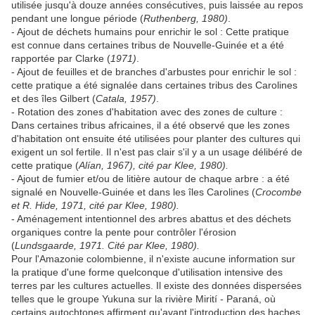
utilisée jusqu'à douze années consécutives, puis laissée au repos
pendant une longue période (
Ruthenberg, 1980)
.
- Ajout de déchets humains pour enrichir le sol : Cette pratique
est connue dans certaines tribus de Nouvelle-Guinée et a été
rapportée par Clarke (
1971)
.
- Ajout de feuilles et de branches d'arbustes pour enrichir le sol :
cette pratique a été signalée dans certaines tribus des Carolines
et des îles Gilbert (
Catala, 1957)
.
- Rotation des zones d'habitation avec des zones de culture :
Dans certaines tribus africaines, il a été observé que les zones
d'habitation ont ensuite été utilisées pour planter des cultures qui
exigent un sol fertile. Il n'est pas clair s'il y a un usage délibéré de
cette pratique (
Alían, 1967), cité par Klee, 1980).
- Ajout de fumier et/ou de litière autour de chaque arbre : a été
signalé en Nouvelle-Guinée et dans les îles Carolines (
Crocombe
et R. Hide, 1971, cité par Klee, 1980).
- Aménagement intentionnel des arbres abattus et des déchets
organiques contre la pente pour contrôler l'érosion
(
Lundsgaarde, 1971. Cité par Klee, 1980).
Pour l'Amazonie colombienne, il n'existe aucune information sur
la pratique d'une forme quelconque d'utilisation intensive des
terres par les cultures actuelles. Il existe des données dispersées
telles que le groupe Yukuna sur la rivière Mirití - Paraná, où
certains autochtones affirment qu'avant l'introduction des haches