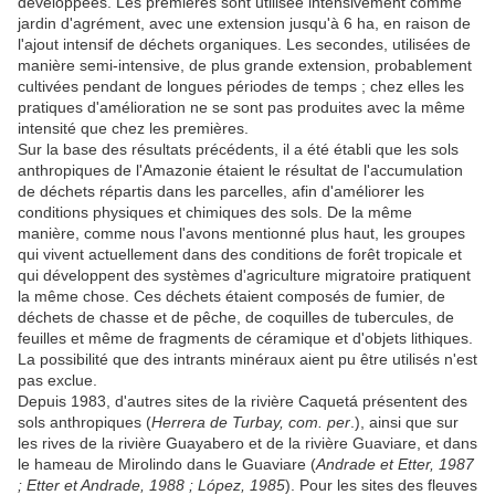
développées. Les premières sont utilisée intensivement comme
jardin d'agrément, avec une extension jusqu'à 6 ha, en raison de
l'ajout intensif de déchets organiques. Les secondes, utilisées de
manière semi-intensive, de plus grande extension, probablement
cultivées pendant de longues périodes de temps ; chez elles les
pratiques d'amélioration ne se sont pas produites avec la même
intensité que chez les premières.
Sur la base des résultats précédents, il a été établi que les sols
anthropiques de l'Amazonie étaient le résultat de l'accumulation
de déchets répartis dans les parcelles, afin d'améliorer les
conditions physiques et chimiques des sols. De la même
manière, comme nous l'avons mentionné plus haut, les groupes
qui vivent actuellement dans des conditions de forêt tropicale et
qui développent des systèmes d'agriculture migratoire pratiquent
la même chose. Ces déchets étaient composés de fumier, de
déchets de chasse et de pêche, de coquilles de tubercules, de
feuilles et même de fragments de céramique et d'objets lithiques.
La possibilité que des intrants minéraux aient pu être utilisés n'est
pas exclue.
Depuis 1983, d'autres sites de la rivière Caquetá présentent des
sols anthropiques (
Herrera de Turbay, com. per
.), ainsi que sur
les rives de la rivière Guayabero et de la rivière Guaviare, et dans
le hameau de Mirolindo dans le Guaviare (
Andrade et Etter, 1987
; Etter et Andrade, 1988 ; López, 1985
). Pour les sites des fleuves