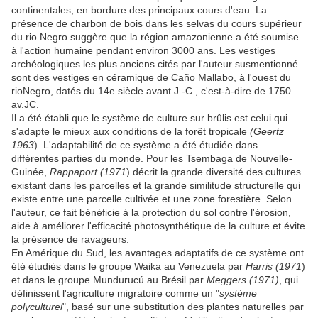
continentales, en bordure des principaux cours d'eau. La
présence de charbon de bois dans les selvas du cours supérieur
du rio Negro suggère que la région amazonienne a été soumise
à l'action humaine pendant environ 3000 ans. Les vestiges
archéologiques les plus anciens cités par l'auteur susmentionné
sont des vestiges en céramique de Caño Mallabo, à l'ouest du
rioNegro, datés du 14e siècle avant J.-C., c'est-à-dire de 1750
av.JC.
Il a été établi que le système de culture sur brûlis est celui qui
s'adapte le mieux aux conditions de la forêt tropicale
(Geertz
1963
). L'adaptabilité de ce système a été étudiée dans
différentes parties du monde. Pour les Tsembaga de Nouvelle-
Guinée,
Rappaport (1971
) décrit la grande diversité des cultures
existant dans les parcelles et la grande similitude structurelle qui
existe entre une parcelle cultivée et une zone forestière. Selon
l'auteur, ce fait bénéficie à la protection du sol contre l'érosion,
aide à améliorer l'efficacité photosynthétique de la culture et évite
la présence de ravageurs.
En Amérique du Sud, les avantages adaptatifs de ce système ont
été étudiés dans le groupe Waika au Venezuela par
Harris (1971
)
et dans le groupe Mundurucú au Brésil par
Meggers (1971)
, qui
définissent l'agriculture migratoire comme un "
système
polyculturel
", basé sur une substitution des plantes naturelles par