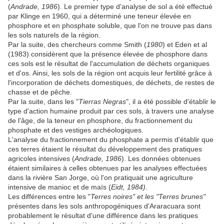
(
Andrade, 1986
). Le premier type d'analyse de sol a été effectué
par Klinge en 1960, qui a déterminé une teneur élevée en
phosphore et en phosphate soluble, que l'on ne trouve pas dans
les sols naturels de la région.
Par la suite, des chercheurs comme Smith (
1980
) et Eden et al
(1983) considèrent que la présence élevée de phosphore dans
ces sols est le résultat de l'accumulation de déchets organiques
et d'os. Ainsi, les sols de la région ont acquis leur fertilité grâce à
l'incorporation de déchets domestiques, de déchets, de restes de
chasse et de pêche.
Par la suite, dans les "
Tierras Negras
", il a été possible d'établir le
type d'action humaine produit par ces sols, à travers une analyse
de l'âge, de la teneur en phosphore, du fractionnement du
phosphate et des vestiges archéologiques.
L'analyse du fractionnement du phosphate a permis d'établir que
ces terres étaient le résultat du développement des pratiques
agricoles intensives (
Andrade, 1986
). Les données obtenues
étaient similaires à celles obtenues par les analyses effectuées
dans la rivière San Jorge, où l'on pratiquait une agriculture
intensive de manioc et de maïs (
Eidt, 1984)
.
Les différences entre les "
Terres noires" et les "Terres brunes"
présentes dans les sols anthropogéniques d'Araracuara sont
probablement le résultat d'une différence dans les pratiques