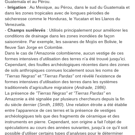
Guatemala et au Pérou.
-
Irrigation
: Au Mexique, au Pérou, dans le sud du Guatemala et
dans les zones tropicales avec de longues périodes de
sécheresse comme le Honduras, le Yucatan et les Llanos du
Venezuela.
-
Champs surélevés
: Utilisés principalement pour améliorer les
conditions de drainage dans les zones inondées de façon
saisonnière. Par exemple, les savanes de Mojós en Bolivie, le
fleuve San Jorge en Colombie.
Dans le cas de l'Amazonie colombienne, aucun vestige de ces
formes intensives d'utilisation des terres n'a été trouvé jusqu'ici.
Cependant, des fouilles archéologiques récentes dans des zones
de sols anthropiques connues localement sous les noms de
"Tierras Negras
" et "
Tierras Pardas"
ont révélé l'existence de
formes intensives d'utilisation des terres dans les systèmes
traditionnels d'agriculture migratoire (
Andrade, 1986)
.
La présence de
"Tierras Negras" et "Tierras Pardas"
en
Amazonie a été signalée par plusieurs chercheurs depuis la fin
du siècle dernier (
Smith, 1980
). Une relation étroite a été établie
entre l'apparence de ces terres et la présence de vestiges
archéologiques tels que des fragments de céramique et des
instruments en pierre. Cependant, son origine a fait l'objet de
spéculations au cours des années suivantes, jusqu'à ce qu'il soit
possible d'utiliser certains types d'analyses pour le déterminer