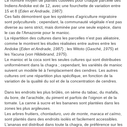
Le nombre moyen de plantes cultivées pour chaque parcelle des
Indiens Andoke est de 12, avec une fourchette de variation entre
15 et 8 (
Eden et Andrade, 1987).
Ces faits démontrent que les systèmes d'agriculture migratoire
sont polyculturels ; cependant, la communauté végétale n'est pas
diverse au sens strict, mais dominée par une seule espèce, dans
le cas de l'Amazonie pour le manioc.
La répartition des cultures dans les parcelles n'est pas aléatoire,
comme le montrent les études réalisées entre autres entre les
Andoke (
Eden et Andrade, 1987
) ; les Witoto (
Gasché, 1975
) et
les Yacuna (
von Hildebrand, 1975
).
Le manioc et la coca sont les seules cultures qui sont distribuées
uniformément dans la chagra ; cependant, les variétés de manioc
suivent un modèle lié à l'emplacement des cendres. Les autres
cultures ont une répartition plus spécifique, en fonction de la
variation de la qualité du sol et de la concentration de cendres.
Dans les endroits les plus brûlés, on sème du tabac, du mafafa,
du bore, de l'arachide, du piment et parfois de l'oignon et de la
tomate. La canne à sucre et les bananes sont plantées dans les
zones les plus argileuses.
Les arbres fruitiers,
chontaduro, uvo de monte, maraca et caïmo
,
sont plantés dans des endroits isolés et facilement accessibles.
L'ananas est distribué dans toute la chagra, de préférence sur les