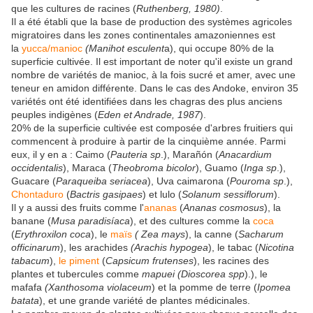
que les cultures de racines (
Ruthenberg, 1980)
.
Il a été établi que la base de production des systèmes agricoles
migratoires dans les zones continentales amazoniennes est
la
yucca/manioc
(Manihot esculent
a), qui occupe 80% de la
superficie cultivée. Il est important de noter qu'il existe un grand
nombre de variétés de manioc, à la fois sucré et amer, avec une
teneur en amidon différente. Dans le cas des Andoke, environ 35
variétés ont été identifiées dans les chagras des plus anciens
peuples indigènes (
Eden et Andrade, 1987
).
20% de la superficie cultivée est composée d'arbres fruitiers qui
commencent à produire à partir de la cinquième année. Parmi
eux, il y en a : Caimo (
Pauteria sp
.), Marañón (
Anacardium
occidentalis
), Maraca (
Theobroma bicolor
), Guamo (
Inga sp
.),
Guacare (
Paraqueiba seriacea
), Uva caimarona (
Pouroma sp
.),
Chontaduro
(
Bactris gasipaes
) et lulo (
Solanum sessiflorum
).
Il y a aussi des fruits comme l'
ananas
(
Ananas cosmosus
), la
banane (
Musa paradisíaca
), et des cultures comme la
coca
(
Erythroxilon coca
), le
maïs
( Zea mays
), la canne (
Sacharum
officinarum
), les arachides
(Arachis hypogea
), le tabac (
Nicotina
tabacum
),
le piment
(
Capsicum frutenses
), les racines des
plantes et tubercules comme
mapuei (Dioscorea spp
).), le
mafafa
(Xanthosoma violaceum
) et la pomme de terre (
Ipomea
batata
), et une grande variété de plantes médicinales.