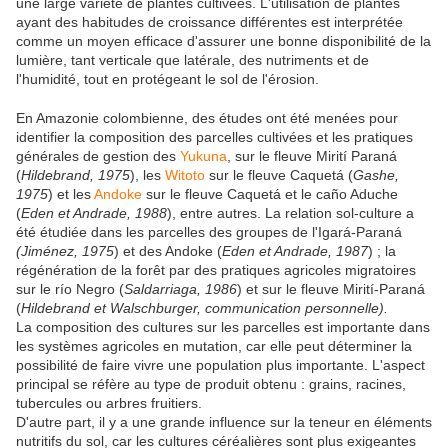
une large variété de plantes cultivées. L'utilisation de plantes
ayant des habitudes de croissance différentes est interprétée
comme un moyen efficace d'assurer une bonne disponibilité de la
lumière, tant verticale que latérale, des nutriments et de
l'humidité, tout en protégeant le sol de l'érosion.
En Amazonie colombienne, des études ont été menées pour
identifier la composition des parcelles cultivées et les pratiques
générales de gestion des
Yukuna
, sur le fleuve Mirití Paraná
(
Hildebrand, 1975
), les
Witoto
sur le fleuve Caquetá (
Gashe,
1975
) et les
Andoke
sur le fleuve Caquetá et le caño Aduche
(
Eden et Andrade, 1988
), entre autres. La relation sol-culture a
été étudiée dans les parcelles des groupes de l'Igará-Paraná
(Jiménez, 1975
) et des Andoke (
Eden et Andrade, 1987
) ; la
régénération de la forêt par des pratiques agricoles migratoires
sur le río Negro (
Saldarriaga, 1986
) et sur le fleuve Mirití-Paraná
(
Hildebrand et Walschburger, communication personnelle).
La composition des cultures sur les parcelles est importante dans
les systèmes agricoles en mutation, car elle peut déterminer la
possibilité de faire vivre une population plus importante. L'aspect
principal se réfère au type de produit obtenu : grains, racines,
tubercules ou arbres fruitiers.
D'autre part, il y a une grande influence sur la teneur en éléments
nutritifs du sol, car les cultures céréalières sont plus exigeantes