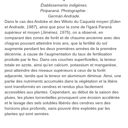
Établissements indigènes.
Piriparaná. Photographie :
Germán Andrade.
Dans le cas des Andoke et des Witoto du Caquetá moyen (
Eden
et Andrade, 1987
), ainsi que pour la zone de l'Igará Paraná
supérieur et moyen (
Jiménez, 1975
), on a observé, en
comparant des zones de forêt et de chaume ancienne avec des
chagras pouvant atteindre trois ans, que la fertilité du sol
augmente pendant les deux premières années de la première
décennie, à cause de l'augmentation du taux de fertilisation
produite par le feu. Dans ces couches superficielles, la teneur
totale en azote, ainsi qu'en calcium, potassium et manganèse,
peut atteindre des niveaux supérieurs à ceux de la forêt
adjacente, tandis que la teneur en aluminium diminue. Ainsi, une
partie des nutriments accumulés dans la végétation et la litière
sont transformés en cendres et rendus plus facilement
accessibles aux plantes. Cependant, au début de la saison des
pluies, les pluies torrentielles provoquent une érosion accélérée
et le lavage des sels solubles libérés des cendres vers des
horizons plus profonds, sans pouvoir être exploités par les
plantes qui sont semées.