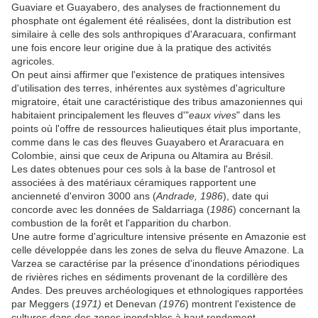
Guaviare et Guayabero, des analyses de fractionnement du
phosphate ont également été réalisées, dont la distribution est
similaire à celle des sols anthropiques d'Araracuara, confirmant
une fois encore leur origine due à la pratique des activités
agricoles.
On peut ainsi affirmer que l'existence de pratiques intensives
d'utilisation des terres, inhérentes aux systèmes d'agriculture
migratoire, était une caractéristique des tribus amazoniennes qui
habitaient principalement les fleuves d'"
eaux vives
" dans les
points où l'offre de ressources halieutiques était plus importante,
comme dans le cas des fleuves Guayabero et Araracuara en
Colombie, ainsi que ceux de Aripuna ou Altamira au Brésil.
Les dates obtenues pour ces sols à la base de l'antrosol et
associées à des matériaux céramiques rapportent une
ancienneté d'environ 3000 ans (
Andrade, 1986
), date qui
concorde avec les données de Saldarriaga (
1986
) concernant la
combustion de la forêt et l'apparition du charbon.
Une autre forme d'agriculture intensive présente en Amazonie est
celle développée dans les zones de selva du fleuve Amazone. La
Varzea se caractérise par la présence d'inondations périodiques
de rivières riches en sédiments provenant de la cordillère des
Andes. Des preuves archéologiques et ethnologiques rapportées
par Meggers (
1971)
et Denevan
(1976
) montrent l'existence de
cultures dans des zones inondables à haut rendement.