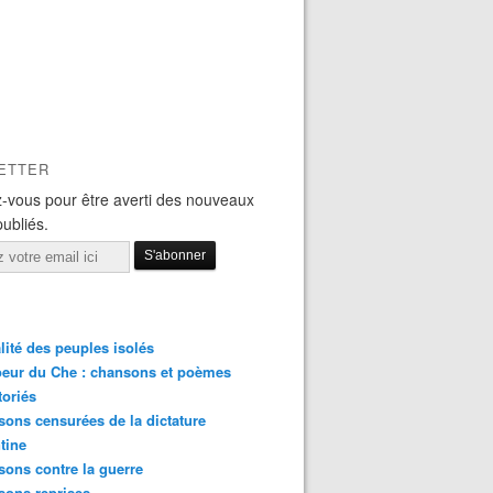
ETTER
-vous pour être averti des nouveaux
publiés.
lité des peuples isolés
eur du Che : chansons et poèmes
toriés
ons censurées de la dictature
tine
ons contre la guerre
sons reprises