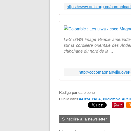
LES U'WA image Peuple amérindien
sur la cordillère orientale des And
chibchane du nord de la ...
http://cocomagnanville.over
Rédigé par
caroleone
Publié dans
#ABYA YALA
,
#Colombie
,
#Peup
R
S'inscrire à la newsletter