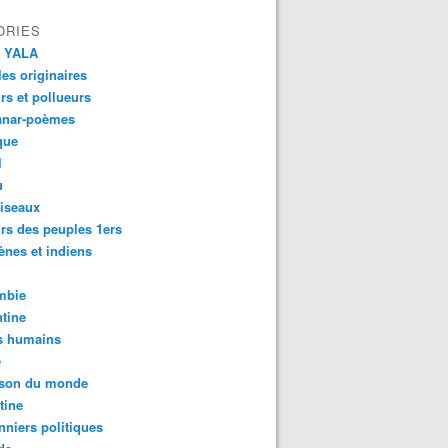
ORIES
 YALA
es originaires
urs et pollueurs
anar-poèmes
que
l
u
iseaux
rs des peuples 1ers
ènes et indiens
mbie
tine
s humains
é
son du monde
tine
nniers politiques