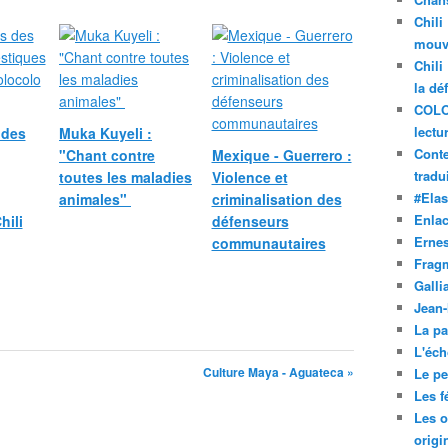
e
p
Chili
a
mouve
r
Chili
t
la dé
a
COLO
m
lectu
 des
Muka Kuyeli :
e
Conte
"Chant contre
Mexique - Guerrero :
n
tradui
toutes les maladies
Violence et
t
#Ela
animales"
criminalisation des
o
Enla
hili
défenseurs
s
d
Ernes
communautaires
e
Frag
S
Galli
a
Jean
n
La pa
t
L'éch
a
Culture Maya - Aguateca »
Le pet
n
Les f
d
Les o
e
origi
r