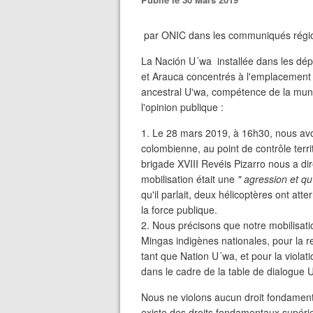
par ONIC dans les communiqués régi
La Nación U´wa installée dans les dé
et Arauca concentrés à l'emplacement d
ancestral U'wa, compétence de la muni
l'opinion publique :
1. Le 28 mars 2019, à 16h30, nous avo
colombienne, au point de contrôle terr
brigade XVIII Revéis Pizarro nous a di
mobilisation était une
" agression et q
qu'il parlait, deux hélicoptères ont att
la force publique.
2. Nous précisons que notre mobilisatio
Mingas indigènes nationales, pour la rev
tant que Nation U´wa, et pour la viola
dans le cadre de la table de dialogue
Nous ne violons aucun droit fondamental,
existe des droits fondamentaux supérieurs