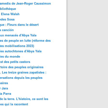
samedis de Jean-Roger Caussimon
bliothèque
 Elena Walsh
edes Sosa
ue : Fleurs dans le désert
a canción
aux menacés d'Abya Yala
es de peuple en lutte (réforme des
ites mobilisations 2023)
es autochtones d'Abya Yala
les du monde
ist des petits castors
toire des peuples originaires
 Les treize graines zapatistes :
rsations depuis les peuples
naires
r Jara
ta Parra
de la terre. L'histoire, ce sont les
es qui la racontent