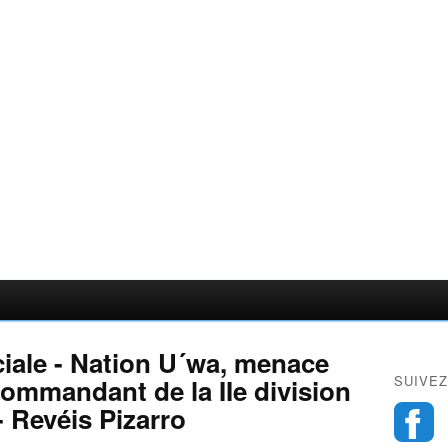
iale - Nation U´wa, menace
SUIVEZ
commandant de la IIe division
- Revéis Pizarro