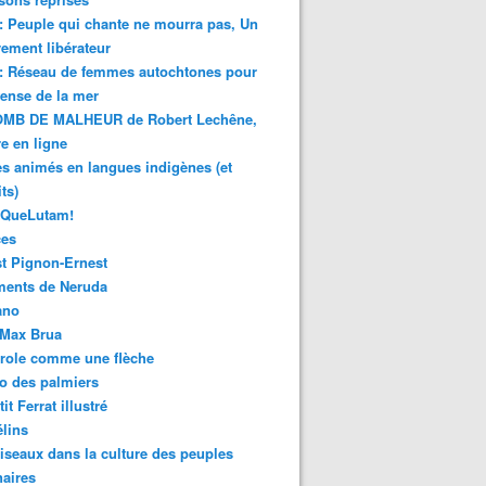
 : Peuple qui chante ne mourra pas, Un
ment libérateur
 : Réseau de femmes autochtones pour
fense de la mer
MB DE MALHEUR de Robert Lechêne,
re en ligne
s animés en langues indigènes (et
ts)
sQueLutam!
ces
t Pignon-Ernest
ments de Neruda
ano
-Max Brua
role comme une flèche
o des palmiers
it Ferrat illustré
élins
iseaux dans la culture des peuples
naires