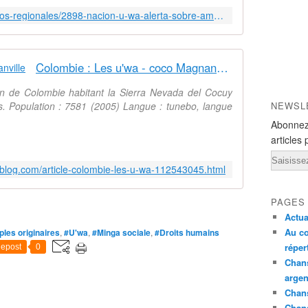
i
https://www.onic.org.co/comunicados-regionales/2898-nacion-u-wa-alerta-sobre-amenaza-a-la-minga-por-parte-del-comandante-de-la-ii-division-de-la-xviii-brigada-reveis-pizarro
ó
n
U
´
Colombie : Les u'wa - coco Magnanville
w
a
 de Colombie habitant la Sierra Nevada del Cocuy
a
es. Population : 7581 (2005) Langue : tunebo, langue
NEWSL
s
Abonnez
e
articles 
n
Email
t
-blog.com/article-colombie-les-u-wa-112543045.html
a
d
o
PAGES
s
Actua
e
Au co
les originaires
,
#U'wa
,
#Minga sociale
,
#Droits humains
n
réper
epost
0
l
Chans
o
argen
s
Chans
d
Chan