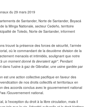
onaux du 29 mars 2019
partements de Santander, Norte de Santander, Boyacá
e la Minga Nationale, secteur Cedeño, territoire
cipalité de Toledo, Norte de Santander, informent
ns trouvé la présence des forces de sécurité, l'armée
itorial, où le commandant de la deuxième division de la
rectement menacés et intimidés, soulignant que notre
u'à un moment donné ils devraient agir"
. Pendant
erri dans l'usine à gaz de Gibraltar, une usine gardée par
n est une action collective pacifique en faveur des
endication de nos droits collectifs et territoriaux en
tion des accords conclus avec le gouvernement national
 U'wa /Gouvernement national.
 à l'exception du droit à la libre circulation, mais il
 tels que la vie, l'identité culturelle et le droit légitime