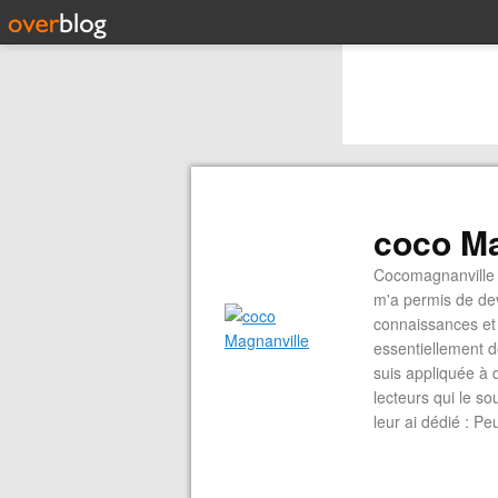
coco Ma
Cocomagnanville 
m'a permis de dev
connaissances et 
essentiellement d
suis appliquée à 
lecteurs qui le s
leur ai dédié : P