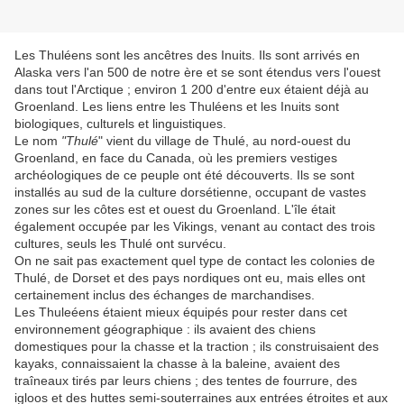
Les Thuléens sont les ancêtres des Inuits. Ils sont arrivés en
Alaska vers l'an 500 de notre ère et se sont étendus vers l'ouest
dans tout l'Arctique ; environ 1 200 d'entre eux étaient déjà au
Groenland. Les liens entre les Thuléens et les Inuits sont
biologiques, culturels et linguistiques.
Le nom
"Thulé
" vient du village de Thulé, au nord-ouest du
Groenland, en face du Canada, où les premiers vestiges
archéologiques de ce peuple ont été découverts. Ils se sont
installés au sud de la culture dorsétienne, occupant de vastes
zones sur les côtes est et ouest du Groenland. L'île était
également occupée par les Vikings, venant au contact des trois
cultures, seuls les Thulé ont survécu.
On ne sait pas exactement quel type de contact les colonies de
Thulé, de Dorset et des pays nordiques ont eu, mais elles ont
certainement inclus des échanges de marchandises.
Les Thuleéens étaient mieux équipés pour rester dans cet
environnement géographique : ils avaient des chiens
domestiques pour la chasse et la traction ; ils construisaient des
kayaks, connaissaient la chasse à la baleine, avaient des
traîneaux tirés par leurs chiens ; des tentes de fourrure, des
igloos et des huttes semi-souterraines aux entrées étroites et aux