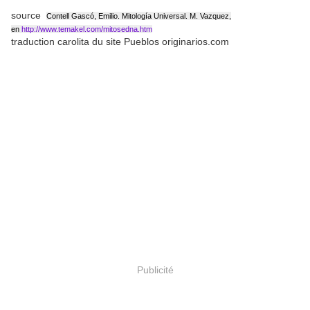
source
Contell Gascó, Emilio. Mitología Universal. M. Vazquez,
en
http://www.temakel.com/mitosedna.htm
traduction carolita du site Pueblos originarios.com
Publicité