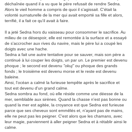
déchaînée quand il a vu que le père refusait de rendre Sedna.
Alors le vieil homme a compris de quoi il s'agissait. C'était la
volonté surnaturelle de la mer qui avait emporté sa fille et alors,
terrifié, il a fait ce qu'il avait à faire.
Il a jeté Sedna hors du vaisseau pour consommer le sacrifice. Au
milieu de ce désespoir, elle est remontée à la surface et a essayé
de s'accrocher aux rives du navire, mais le père lui a coupé les
doigts avec une hache.
Sedna a fait une autre tentative pour se sauver, mais son père a
continué à lui couper les doigts, un par un. Le premier est devenu
phoque ; le second est devenu
"okuj"
ou phoque des grands
fonds ; le troisième est devenu morse et le reste est devenu
baleine.
Ainsi, l'océan a calmé la furieuse tempête après le sacrifice et
tout est devenu d'un grand calme.
Sedna sombra au fond, où elle réside comme une déesse de la
mer, semblable aux sirènes. Quand la chasse n'est pas bonne ou
quand la mer est agitée, la croyance est que Sedna est furieuse
parce que ses cheveux sont emmêlés et, n'ayant pas de mains,
elle ne peut pas les peigner. C'est alors que les chamans, avec
leur magie, parviennent à aller peigner Sedna et à rétablir ainsi le
calme.