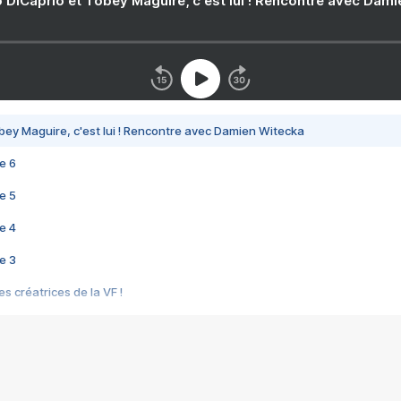
 DiCaprio et Tobey Maguire, c'est lui ! Rencontre avec Dam
bey Maguire, c'est lui ! Rencontre avec Damien Witecka
e 6
e 5
e 4
e 3
s créatrices de la VF !
e 2
e 1
e Mektoub My Love arrive enfin ! Rencontre avec Shaïn Boumedine et Sal