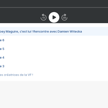
bey Maguire, c'est lui ! Rencontre avec Damien Witecka
e 6
e 5
e 4
e 3
s créatrices de la VF !
e 2
e 1
e Mektoub My Love arrive enfin ! Rencontre avec Shaïn Boumedine et Sal