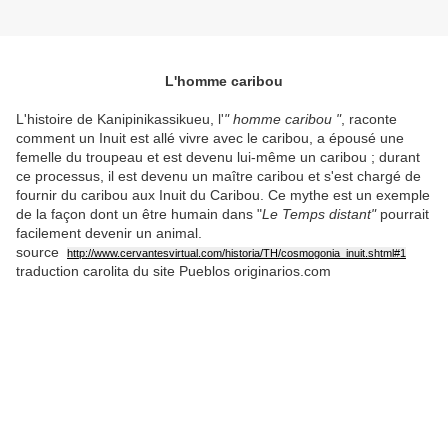
L'homme caribou
L'histoire de Kanipinikassikueu, l'
" homme caribou "
, raconte
comment un Inuit est allé vivre avec le caribou, a épousé une
femelle du troupeau et est devenu lui-même un caribou ; durant
ce processus, il est devenu un maître caribou et s'est chargé de
fournir du caribou aux Inuit du Caribou. Ce mythe est un exemple
de la façon dont un être humain dans "
Le Temps distant"
pourrait
facilement devenir un animal.
source
http://www.cervantesvirtual.com/historia/TH/cosmogonia_inuit.shtml#1
traduction carolita du site Pueblos originarios.com