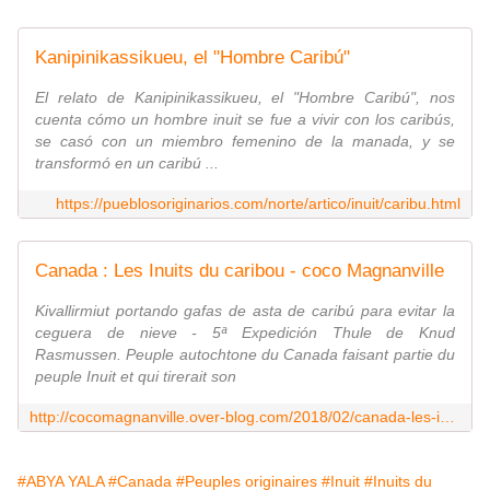
Kanipinikassikueu, el "Hombre Caribú"
El relato de Kanipinikassikueu, el "Hombre Caribú", nos
cuenta cómo un hombre inuit se fue a vivir con los caribús,
se casó con un miembro femenino de la manada, y se
transformó en un caribú ...
https://pueblosoriginarios.com/norte/artico/inuit/caribu.html
Canada : Les Inuits du caribou - coco Magnanville
Kivallirmiut portando gafas de asta de caribú para evitar la
ceguera de nieve - 5ª Expedición Thule de Knud
Rasmussen. Peuple autochtone du Canada faisant partie du
peuple Inuit et qui tirerait son
http://cocomagnanville.over-blog.com/2018/02/canada-les-inuits-du-caribou.html
#ABYA YALA
#Canada
#Peuples originaires
#Inuit
#Inuits du