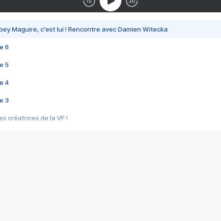
bey Maguire, c'est lui ! Rencontre avec Damien Witecka
e 6
e 5
e 4
e 3
s créatrices de la VF !
e 2
e 1
e Mektoub My Love arrive enfin ! Rencontre avec Shaïn Boumedine et Sal
i : après Toni en famille
elle réalise le bouleversant Dites lui que je l'aime