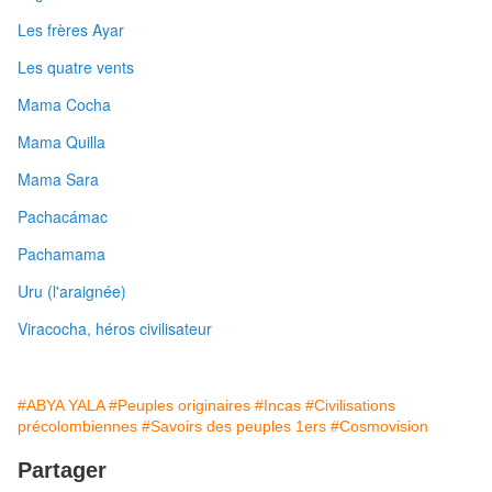
Les frères Ayar
Les quatre vents
Mama Cocha
Mama Quilla
Mama Sara
Pachacámac
Pachamama
Uru (l'araignée)
Viracocha, héros civilisateur
#ABYA YALA
#Peuples originaires
#Incas
#Civilisations
précolombiennes
#Savoirs des peuples 1ers
#Cosmovision
Partager