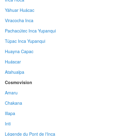
Yáhuar Huácac
Viracocha Inca
Pachacútec Inca Yupanqui
Túpac Inca Yupanqui
Huayna Capac
Huáscar
Atahualpa
Cosmovision
Amaru
Chakana
Illapa
Inti
Légende du Pont de l'Inca