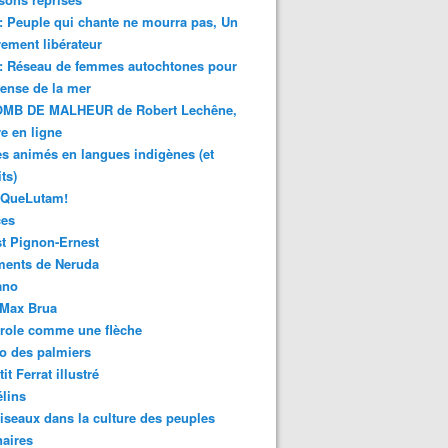
 : Peuple qui chante ne mourra pas, Un
ment libérateur
 : Réseau de femmes autochtones pour
fense de la mer
MB DE MALHEUR de Robert Lechêne,
re en ligne
s animés en langues indigènes (et
ts)
sQueLutam!
ces
t Pignon-Ernest
ments de Neruda
ano
-Max Brua
role comme une flèche
o des palmiers
it Ferrat illustré
élins
iseaux dans la culture des peuples
naires