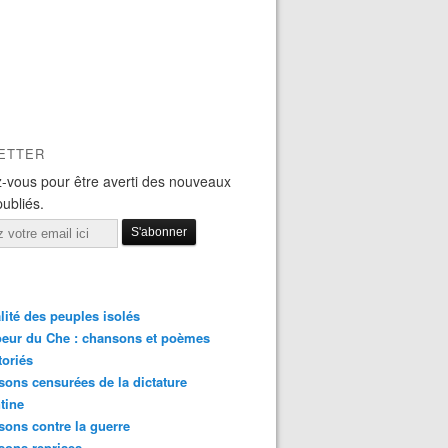
ETTER
-vous pour être averti des nouveaux
publiés.
lité des peuples isolés
eur du Che : chansons et poèmes
toriés
ons censurées de la dictature
tine
ons contre la guerre
sons reprises