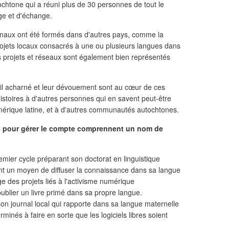
ochtone qui a réuni plus de 30 personnes de tout le
ge et d'échange.
onaux ont été formés dans d'autres pays, comme la
projets locaux consacrés à une ou plusieurs langues dans
s projets et réseaux sont également bien représentés
vail acharné et leur dévouement sont au cœur de ces
histoires à d'autres personnes qui en savent peut-être
érique latine, et à d'autres communautés autochtones.
its pour gérer le compte comprennent un nom de
mier cycle préparant son doctorat en linguistique
t un moyen de diffuser la connaissance dans sa langue
ge des projets liés à l'activisme numérique
publier un livre primé dans sa propre langue.
son journal local qui rapporte dans sa langue maternelle
erminés à faire en sorte que les logiciels libres soient