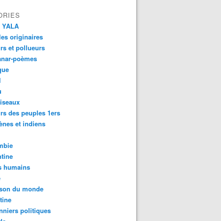
ORIES
 YALA
es originaires
urs et pollueurs
anar-poèmes
que
l
u
iseaux
rs des peuples 1ers
ènes et indiens
mbie
tine
s humains
é
son du monde
tine
nniers politiques