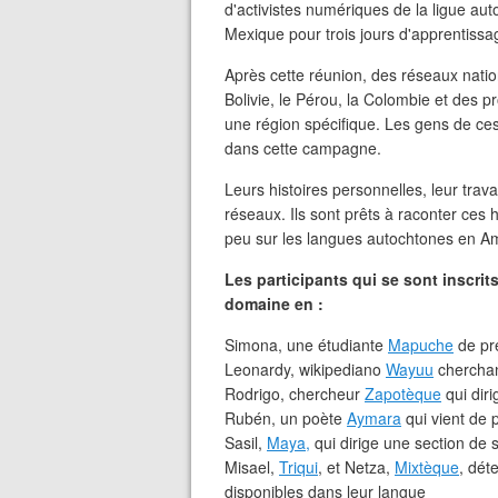
d'activistes numériques de la ligue aut
Mexique pour trois jours d'apprentissa
Après cette réunion, des réseaux nati
Bolivie, le Pérou, la Colombie et des 
une région spécifique. Les gens de ce
dans cette campagne.
Leurs histoires personnelles, leur tra
réseaux. Ils sont prêts à raconter ces 
peu sur les langues autochtones en Am
Les participants qui se sont inscr
domaine en :
Simona, une étudiante
Mapuche
de pre
Leonardy, wikipediano
Wayuu
cherchan
Rodrigo, chercheur
Zapotèque
qui diri
Rubén, un poète
Aymara
qui vient de 
Sasil,
Maya,
qui dirige une section de 
Misael,
Triqui
, et Netza,
Mixtèque
, dét
disponibles dans leur langue