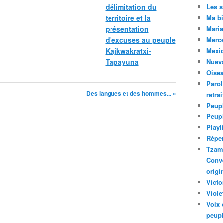
délimitation du
Les 
territoire et la
Ma bi
présentation
Maria
d'excuses au peuple
Merc
Kajkwakratxi-
Mexiq
Tapayuna
Nuev
Oise
Parol
Des langues et des hommes... »
retra
Peupl
Peup
Playl
Réper
Tzam.
Conve
origi
Victo
Viole
Voix 
peupl