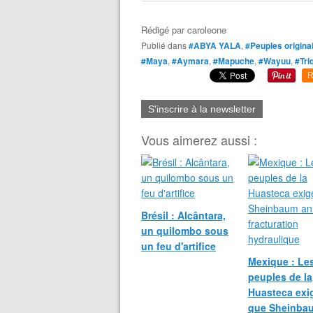
Rédigé par
caroleone
Publié dans
#ABYA YALA
,
#Peuples origina
#Maya
,
#Aymara
,
#Mapuche
,
#Wayuu
,
#Tri
R
S'inscrire à la newsletter
Vous aimerez aussi :
Brésil : Alcântara,
un quilombo sous
un feu d'artifice
Mexique : Le
peuples de la
Huasteca exi
que Sheinba