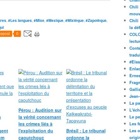
Chili
mouve
ires
,
#Les langues
,
#Mixe
,
#Mexique
,
#Mixtèque
,
#Zapotèque
,
Chili
qui
la dé
COLO
epost
0
lectu
Conte
tradui
#Ela
Enla
Ernes
Frag
Galli
Jean
La pa
Pérou : Audition sur
L'éch
s
la vérité concernant
Le pet
les crimes liés à
Les f
gent
l'exploitation du
Brésil : Le tribunal
Les o
um
caoutchouc
ordonne la
origi