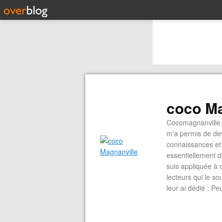
coco Ma
Cocomagnanville 
m'a permis de dev
connaissances et 
essentiellement d
suis appliquée à 
lecteurs qui le s
leur ai dédié : P