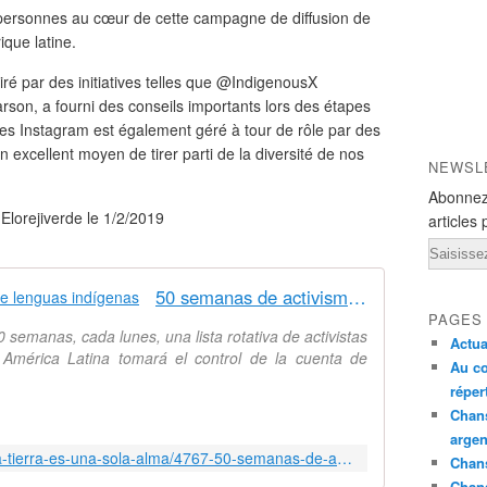
personnes au cœur de cette campagne de diffusion de
ique latine.
iré par des initiatives telles que @IndigenousX
arson, a fourni des conseils importants lors des étapes
ces Instagram est également géré à tour de rôle par des
xcellent moyen de tirer parti de la diversité de nos
NEWSL
Abonnez
r Elorejiverde le 1/2/2019
articles 
Email
50 semanas de activismo digital de lenguas indígenas
PAGES
0 semanas, cada lunes, una lista rotativa de activistas
Actua
 América Latina tomará el control de la cuenta de
Au co
réper
Chans
argen
http://www.elorejiverde.com/toda-la-tierra-es-una-sola-alma/4767-50-semanas-de-activismo-digital-de-lenguas-indigenas
Chans
Chan