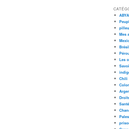
CATÉG
ABYA
Peupl
pille
Mes 
Mexi
Brési
Péro
Les o
Savoi
indig
Chili
Colo
Argen
Droit
Sant
Chan
Pales
priso