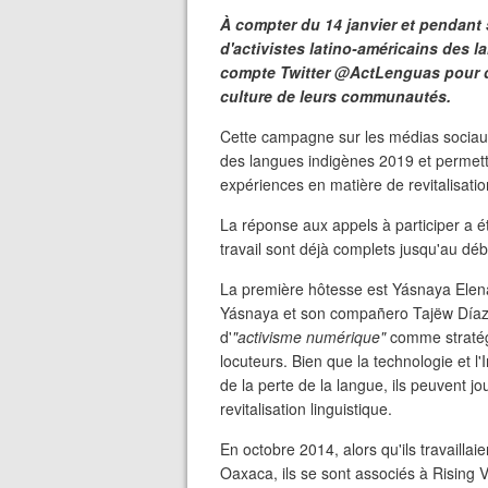
À compter du 14 janvier et pendant 
d'activistes latino-américains des 
compte Twitter @ActLenguas pour do
culture de leurs communautés.
Cette campagne sur les médias sociaux
des langues indigènes 2019 et permettr
expériences en matière de revitalisation
La réponse aux appels à participer a é
travail sont déjà complets jusqu'au dé
La première hôtesse est Yásnaya Elena
Yásnaya et son compañero Tajëw Díaz-
d'
"activisme numérique"
comme stratég
locuteurs. Bien que la technologie et 
de la perte de la langue, ils peuvent j
revitalisation linguistique.
En octobre 2014, alors qu'ils travailla
Oaxaca, ils se sont associés à Rising 