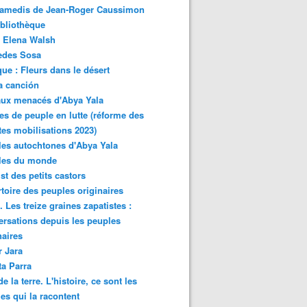
samedis de Jean-Roger Caussimon
bliothèque
 Elena Walsh
edes Sosa
ue : Fleurs dans le désert
a canción
aux menacés d'Abya Yala
es de peuple en lutte (réforme des
ites mobilisations 2023)
es autochtones d'Abya Yala
les du monde
ist des petits castors
toire des peuples originaires
 Les treize graines zapatistes :
rsations depuis les peuples
naires
r Jara
ta Parra
de la terre. L'histoire, ce sont les
es qui la racontent