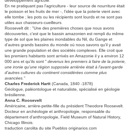
développement agricole.
En ne pratiquant pas l'agriculture - leur source de nourriture était
le poisson et les fruits de mer -, l'idée que la poterie vient avec
elle tombe ; les pots ou les récipients sont lourds et ne sont pas
utiles aux chasseurs-cueilleurs.
Roosevelt dit : "Une des premières choses que nous avons
découvertes, c'est que le bassin amazonien est rempli du même
type de sol que les plaines inondables du Nil, du Gange et
d'autres grands bassins du monde où nous savons qu'il y avait
une grande population et des sociétés complexes. Elle croit que
les premiers habitants sont arrivés en Amazonie il y a environ 12
000 ans et qu'ils sont "
devenus les premiers à faire de la poterie,
une ironie qu'une région supposée arriérée était à l'avant-garde
d'autres cultures du continent considérées comme plus
avancées."
Charles Frederick Hartt
(Canada, 1840 -1878)
Géologue, paléontologue et naturaliste, spécialisé en géologie
brésilienne.
Anna C. Roosevelt
Américaine, arrière-petite-fille du président Theodore Roosevelt.
Docteur en archéologie et anthropologie, responsable du
département d'anthropologie, Field Museum of Natural History,
Chicago Illinois.
traduction carolita du site Pueblos originarios.com