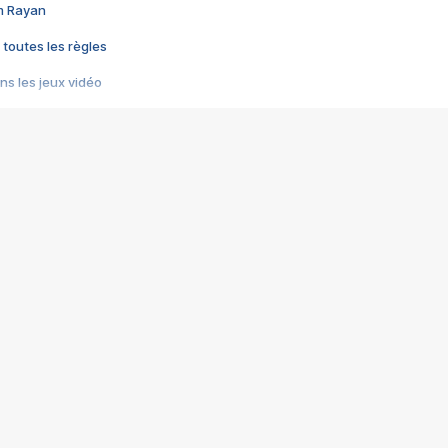
im Rayan
 toutes les règles
s les jeux vidéo
us choquant de Rockstar ? - Le scandale BULLY
e plus moche de Steam
du RÊVE tourne au CAUCHEMAR
pendant 8 heures
it… à tort
umiliés par un jeu vidéo
ire - Final Fantasy 8
ti un empire - Age of Empires
story DOFUS
tard, il crée l'un des pires jeux de tous les temps, MindsEye.