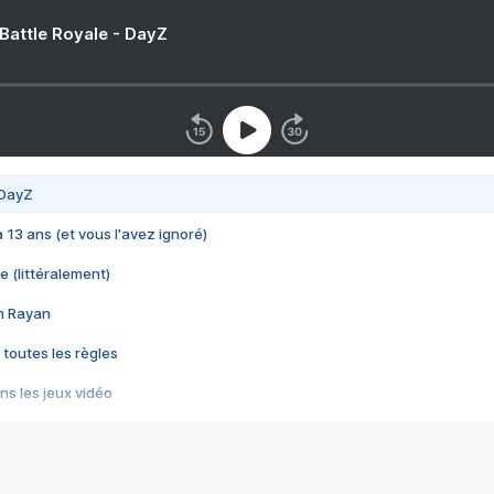
 Battle Royale - DayZ
 DayZ
 a 13 ans (et vous l'avez ignoré)
e (littéralement)
im Rayan
 toutes les règles
s les jeux vidéo
us choquant de Rockstar ? - Le scandale BULLY
e plus moche de Steam