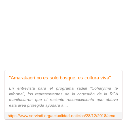
"Amarakaeri no es solo bosque, es cultura viva"
En entrevista para el programa radial "Coharyima te
informa", los representantes de la cogestión de la RCA
manifestaron que el reciente reconocimiento que obtuvo
esta área protegida ayudará a ...
https://www.servindi.org/actualidad-noticias/28/12/2018/amarakaeri-no-es-solo-bosque-es-cultura-viva