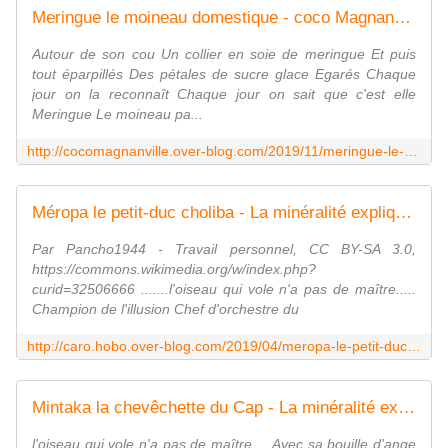
Meringue le moineau domestique - coco Magnanville
Autour de son cou Un collier en soie de meringue Et puis
tout éparpillés Des pétales de sucre glace Egarés Chaque
jour on la reconnaît Chaque jour on sait que c'est elle
Meringue Le moineau pa...
http://cocomagnanville.over-blog.com/2019/11/meringue-le-moineau-domestique.html
Méropa le petit-duc choliba - La minéralité expliquée aux cailloux
Par Pancho1944 - Travail personnel, CC BY-SA 3.0,
https://commons.wikimedia.org/w/index.php?
curid=32506666 .......l'oiseau qui vole n'a pas de maître.....
Champion de l'illusion Chef d'orchestre du
http://caro.hobo.over-blog.com/2019/04/meropa-le-petit-duc-choliba.html
Mintaka la chevêchette du Cap - La minéralité expliquée aux cailloux
l'oiseau qui vole n'a pas de maître.... Avec sa bouille d'ange