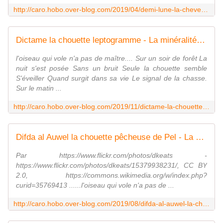
http://caro.hobo.over-blog.com/2019/04/demi-lune-la-chevechette-brune.html
Dictame la chouette leptogramme - La minéralité expliquée aux cailloux
l'oiseau qui vole n'a pas de maître.... Sur un soir de forêt La
nuit s'est posée Sans un bruit Seule la chouette semble
S'éveiller Quand surgit dans sa vie Le signal de la chasse.
Sur le matin ...
http://caro.hobo.over-blog.com/2019/11/dictame-la-chouette-leptogramme.html
Difda al Auwel la chouette pêcheuse de Pel - La minéralité expliquée aux cailloux
Par https://www.flickr.com/photos/dkeats -
https://www.flickr.com/photos/dkeats/15379938231/, CC BY
2.0, https://commons.wikimedia.org/w/index.php?
curid=35769413 ......l'oiseau qui vole n'a pas de ...
http://caro.hobo.over-blog.com/2019/08/difda-al-auwel-la-chouette-pecheuse-de-pel.html