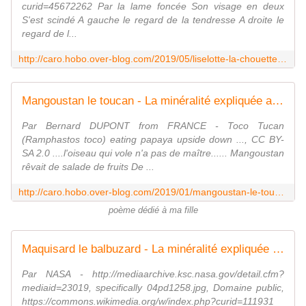
curid=45672262 Par la lame foncée Son visage en deux
S'est scindé A gauche le regard de la tendresse A droite le
regard de l...
http://caro.hobo.over-blog.com/2019/05/liselotte-la-chouette-hulotte.html
Mangoustan le toucan - La minéralité expliquée aux cailloux
Par Bernard DUPONT from FRANCE - Toco Tucan
(Ramphastos toco) eating papaya upside down ..., CC BY-
SA 2.0 ....l'oiseau qui vole n'a pas de maître...... Mangoustan
rêvait de salade de fruits De ...
http://caro.hobo.over-blog.com/2019/01/mangoustan-le-toucan.html
poème dédié à ma fille
Maquisard le balbuzard - La minéralité expliquée aux cailloux
Par NASA - http://mediaarchive.ksc.nasa.gov/detail.cfm?
mediaid=23019, specifically 04pd1258.jpg, Domaine public,
https://commons.wikimedia.org/w/index.php?curid=111931