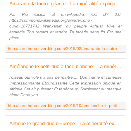
Amarante la loutre géante - La minéralité expliquée aux cailloux
Par Rio Cicica at en.wikipedia, CC BY 3.0,
https://commons.wikimedia.org/w/index.php?
curid=18771742 Wankanim du peuple Achuar Vive et
espiègle Ton regard et tendre Ta facétie sans fin Est une
pièce
http://caro.hobo.over-blog.com/2019/02/amarante-la-loutre-geante.html
Amélanche le petit-duc à face blanche - La minéralité expliquée aux cailloux
l'oiseau qui vole n'a pas de maître..... Dominante et curieuse
Impressionnante Etourdissante Cette expression unique en
Afrique Cet air puissant Et ténébreux. Surgissent du masque
blanc Deux yeu...
http://caro.hobo.over-blog.com/2019/10/amelanche-le-petit-duc-a-face-blanche.html
Antiope le grand-duc d'Europe - La minéralité expliquée aux cailloux