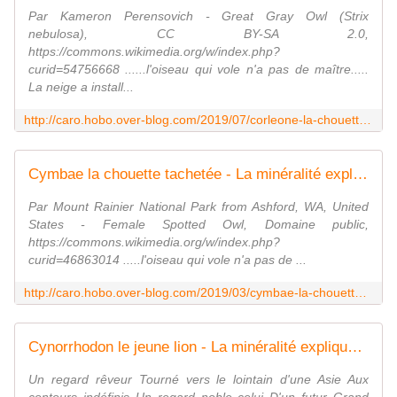
Par Kameron Perensovich - Great Gray Owl (Strix
nebulosa), CC BY-SA 2.0,
https://commons.wikimedia.org/w/index.php?
curid=54756668 ......l'oiseau qui vole n'a pas de maître.....
La neige a install...
http://caro.hobo.over-blog.com/2019/07/corleone-la-chouette-lapone.html
Cymbae la chouette tachetée - La minéralité expliquée aux cailloux
Par Mount Rainier National Park from Ashford, WA, United
States - Female Spotted Owl, Domaine public,
https://commons.wikimedia.org/w/index.php?
curid=46863014 .....l'oiseau qui vole n'a pas de ...
http://caro.hobo.over-blog.com/2019/03/cymbae-la-chouette-tachetee.html
Cynorrhodon le jeune lion - La minéralité expliquée aux cailloux
Un regard rêveur Tourné vers le lointain d'une Asie Aux