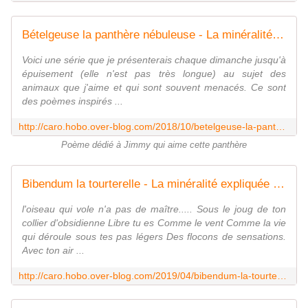
Bételgeuse la panthère nébuleuse - La minéralité expliquée aux cailloux
Voici une série que je présenterais chaque dimanche jusqu'à
épuisement (elle n'est pas très longue) au sujet des
animaux que j'aime et qui sont souvent menacés. Ce sont
des poèmes inspirés ...
http://caro.hobo.over-blog.com/2018/10/betelgeuse-la-panthere-nebuleuse.html
Poème dédié à Jimmy qui aime cette panthère
Bibendum la tourterelle - La minéralité expliquée aux cailloux
l'oiseau qui vole n'a pas de maître..... Sous le joug de ton
collier d'obsidienne Libre tu es Comme le vent Comme la vie
qui déroule sous tes pas légers Des flocons de sensations.
Avec ton air ...
http://caro.hobo.over-blog.com/2019/04/bibendum-la-tourterelle.html