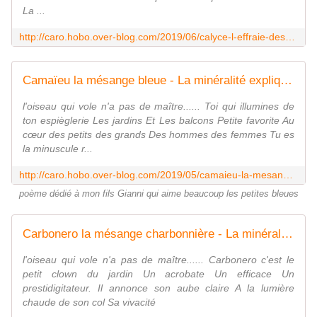
La ...
http://caro.hobo.over-blog.com/2019/06/calyce-l-effraie-des-clochers.html
Camaïeu la mésange bleue - La minéralité expliquée aux cailloux
l'oiseau qui vole n'a pas de maître...... Toi qui illumines de
ton espièglerie Les jardins Et Les balcons Petite favorite Au
cœur des petits des grands Des hommes des femmes Tu es
la minuscule r...
http://caro.hobo.over-blog.com/2019/05/camaieu-la-mesange-bleue.html
poème dédié à mon fils Gianni qui aime beaucoup les petites bleues
Carbonero la mésange charbonnière - La minéralité expliquée aux cailloux
l'oiseau qui vole n'a pas de maître...... Carbonero c'est le
petit clown du jardin Un acrobate Un efficace Un
prestidigitateur. Il annonce son aube claire A la lumière
chaude de son col Sa vivacité