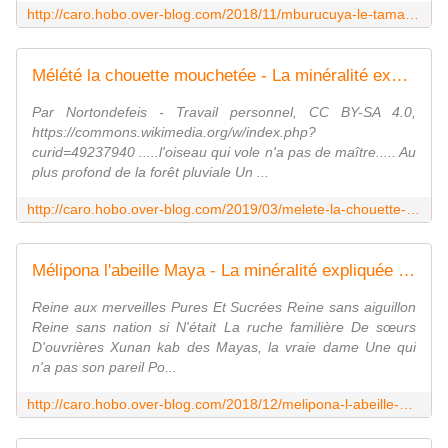
http://caro.hobo.over-blog.com/2018/11/mburucuya-le-tamandua.html
Mélété la chouette mouchetée - La minéralité expliquée aux cailloux
Par Nortondefeis - Travail personnel, CC BY-SA 4.0,
https://commons.wikimedia.org/w/index.php?
curid=49237940 .....l'oiseau qui vole n'a pas de maître..... Au
plus profond de la forêt pluviale Un ...
http://caro.hobo.over-blog.com/2019/03/melete-la-chouette-mouchetee.html
Mélipona l'abeille Maya - La minéralité expliquée aux cailloux
Reine aux merveilles Pures Et Sucrées Reine sans aiguillon
Reine sans nation si N'était La ruche familière De sœurs
D'ouvrières Xunan kab des Mayas, la vraie dame Une qui
n'a pas son pareil Po...
http://caro.hobo.over-blog.com/2018/12/melipona-l-abeille-maya.html