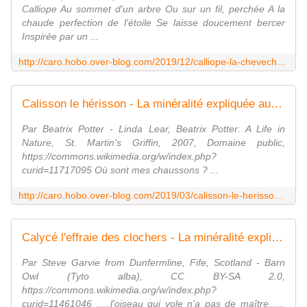
Calliope Au sommet d'un arbre Ou sur un fil, perchée A la
chaude perfection de l'étoile Se laisse doucement bercer
Inspirée par un ...
http://caro.hobo.over-blog.com/2019/12/calliope-la-chevechette-de-jungle.html
Calisson le hérisson - La minéralité expliquée aux cailloux
Par Beatrix Potter - Linda Lear, Beatrix Potter: A Life in
Nature, St. Martin's Griffin, 2007, Domaine public,
https://commons.wikimedia.org/w/index.php?
curid=11717095 Où sont mes chaussons ? ...
http://caro.hobo.over-blog.com/2019/03/calisson-le-herisson.html
Calycé l'effraie des clochers - La minéralité expliquée aux cailloux
Par Steve Garvie from Dunfermline, Fife, Scotland - Barn
Owl (Tyto alba), CC BY-SA 2.0,
https://commons.wikimedia.org/w/index.php?
curid=11461046 .....l'oiseau qui vole n'a pas de maître......