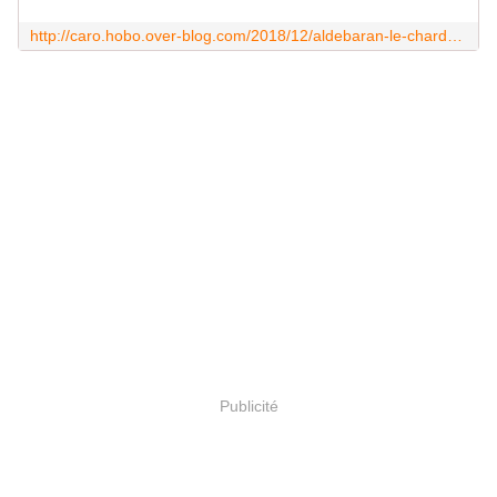
http://caro.hobo.over-blog.com/2018/12/aldebaran-le-chardonneret-elegant.html
Publicité