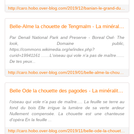
http://caro.hobo.over-blog.com/2019/12/banian-le-grand-duc-bruyant.html
Belle-Alme la chouette de Tengmalm - La minéralité expliquée aux cailloux
Par Denali National Park and Preserve - Boreal Owl- The
look, Domaine public,
https://commons.wikimedia.org/w/index.php?
curid=19941161 .......L'oiseau qui vole n'a pas de maître.......
De tes yeux...
http://caro.hobo.over-blog.com/2019/01/belle-alme-la-chouette-de-tengmalm.html
Belle Ode la chouette des pagodes - La minéralité expliquée aux cailloux
l'oiseau qui vole n'a pas de maître..... La feuille se terre au
fond du bois Elle irrigue la lumière de sa verte ardeur
Nullement compensée. La chouette est une chanteuse
d'opéra En la feuille ...
http://caro.hobo.over-blog.com/2019/11/belle-ode-la-chouette-des-pagodes.html