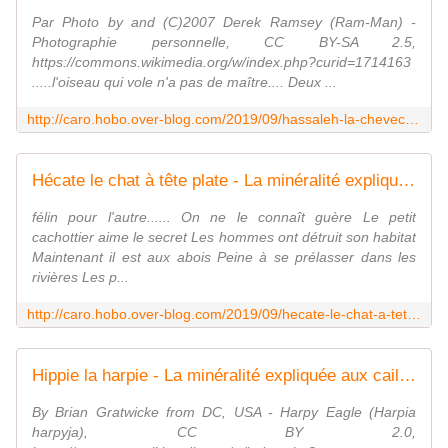
Par Photo by and (C)2007 Derek Ramsey (Ram-Man) -
Photographie personnelle, CC BY-SA 2.5,
https://commons.wikimedia.org/w/index.php?curid=1714163
.....l'oiseau qui vole n'a pas de maître.... Deux ...
http://caro.hobo.over-blog.com/2019/09/hassaleh-la-chevechette-perlee.html
Hécate le chat à tête plate - La minéralité expliquée aux cailloux
félin pour l'autre...... On ne le connaît guère Le petit
cachottier aime le secret Les hommes ont détruit son habitat
Maintenant il est aux abois Peine à se prélasser dans les
rivières Les p...
http://caro.hobo.over-blog.com/2019/09/hecate-le-chat-a-tete-plate.html
Hippie la harpie - La minéralité expliquée aux cailloux
By Brian Gratwicke from DC, USA - Harpy Eagle (Harpia
harpyja), CC BY 2.0,