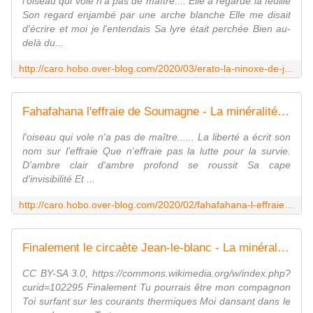
l'oiseau qui vole n'a pas de maître.... Elle a regardé la feuille
Son regard enjambé par une arche blanche Elle me disait
d'écrire et moi je l'entendais Sa lyre était perchée Bien au-
delà du...
http://caro.hobo.over-blog.com/2020/03/erato-la-ninoxe-de-jacquinot.html
Fahafahana l'effraie de Soumagne - La minéralité expliquée aux cailloux
l'oiseau qui vole n'a pas de maître...... La liberté a écrit son
nom sur l'effraie Que n'effraie pas la lutte pour la survie.
D'ambre clair d'ambre profond se roussit Sa cape
d'invisibilité Et ...
http://caro.hobo.over-blog.com/2020/02/fahafahana-l-effraie-de-soumagne.html
Finalement le circaète Jean-le-blanc - La minéralité expliquée aux cailloux
CC BY-SA 3.0, https://commons.wikimedia.org/w/index.php?
curid=102295 Finalement Tu pourrais être mon compagnon
Toi surfant sur les courants thermiques Moi dansant dans le