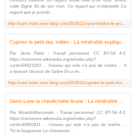
contours indéfinis Un regard noble celui D'un futur Grand
mâle Digne fils de son nom. Ce regard qui m'interpelle Ce
regard que je prends ...
http://caro.hobo.over-blog.com/2018/11/cynorrhodon-le-jeune-lion.html
Cyprien le petit-duc indien - La minéralité expliquée aux cailloux
Par Jenis Patel - Travail personnel, CC BY-SA 4.0,
https://commons.wikimedia.org/w/index.php?
curid=59023283 .....l'oiseau qui vole n'a pas de maître..... Il
a épousé l'écorce de l'arbre En a im...
http://caro.hobo.over-blog.com/2019/12/cyprien-le-petit-duc-indien.html
Demi-Lune la chevêchette brune - La minéralité expliquée aux cailloux
Par RicardoMarconato - Travail personnel, CC BY-SA 4.0,
https://commons.wikimedia.org/w/index.php?
curid=49992911 .....l'oiseau qui vole n'a pas de maître.....
Toi la fougueuse La chasseuse ...