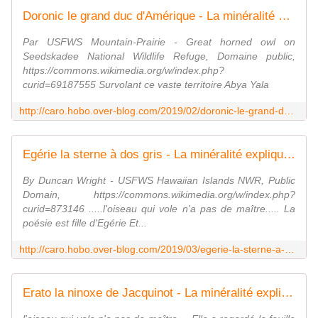
Doronic le grand duc d'Amérique - La minéralité expliquée aux cailloux
Par USFWS Mountain-Prairie - Great horned owl on
Seedskadee National Wildlife Refuge, Domaine public,
https://commons.wikimedia.org/w/index.php?
curid=69187555 Survolant ce vaste territoire Abya Yala
http://caro.hobo.over-blog.com/2019/02/doronic-le-grand-duc-d-amerique.html
Egérie la sterne à dos gris - La minéralité expliquée aux cailloux
By Duncan Wright - USFWS Hawaiian Islands NWR, Public
Domain, https://commons.wikimedia.org/w/index.php?
curid=873146 .....l'oiseau qui vole n'a pas de maître..... La
poésie est fille d'Egérie Et...
http://caro.hobo.over-blog.com/2019/03/egerie-la-sterne-a-dos-gris.html
Erato la ninoxe de Jacquinot - La minéralité expliquée aux cailloux