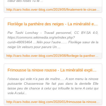
cœur des roses Tu te ...
http://caro.hobo.over-blog.com/2019/05/finalement-le-circaete-jean-le-blanc.html?utm_source=_ob_email&utm_medium=_ob_notification&utm_campaign=_ob_pushmail
Florilège la panthère des neiges - La minéralité expliquée aux cailloux
Par Tashi Lonchay - Travail personnel, CC BY-SA 4.0,
https://commons.wikimedia.org/w/index.php?
curid=48093464 ....félin pour l'autre....... Florilège sœur de la
neige Un velours pour parure Un ...
http://caro.hobo.over-blog.com/2019/08/florilege-la-panthere-des-neiges.html
Frimousse la ninoxe rousse - La minéralité expliquée aux cailloux
l'oiseau qui vole n'a pas de maître..... A son menu la ninoxe
puissante Chasseresse Ne fait pas dans la dentelle Elle
laisse peu de chance à celui qui trifouille la terre A celui qui
vole A celui...
http://caro.hobo.over-blog.com/2020/01/frimousse-la-ninoxe-rousse.html