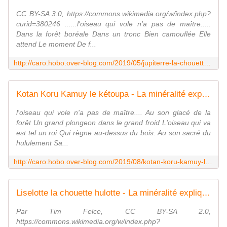
CC BY-SA 3.0, https://commons.wikimedia.org/w/index.php?
curid=380246 ......l'oiseau qui vole n'a pas de maître.....
Dans la forêt boréale Dans un tronc Bien camouflée Elle
attend Le moment De f...
http://caro.hobo.over-blog.com/2019/05/jupiterre-la-chouette-eperviere.html
Kotan Koru Kamuy le kétoupa - La minéralité expliquée aux cailloux
l'oiseau qui vole n'a pas de maître.... Au son glacé de la
forêt Un grand plongeon dans le grand froid L'oiseau qui va
est tel un roi Qui règne au-dessus du bois. Au son sacré du
hululement Sa...
http://caro.hobo.over-blog.com/2019/08/kotan-koru-kamuy-le-ketoupa.html
Liselotte la chouette hulotte - La minéralité expliquée aux cailloux
Par Tim Felce, CC BY-SA 2.0,
https://commons.wikimedia.org/w/index.php?