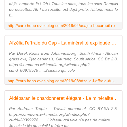
déjà, emporte-là ! Oh ! Tous les sacs, tous les sacs Remplis
de noisettes. Ah ! La récolte, est déjà prête. Hâtons-nous le
f...
http://caro.hobo.over-blog.com/2019/04/acajou-l-ecureuil-roux.html
Afzélia l'effraie du Cap - La minéralité expliquée aux cailloux
Par Derek Keats from Johannesburg, South Africa - African
grass owl, Tyto capensis, Gauteng, South Africa, CC BY 2.0,
https://commons.wikimedia.org/w/index.php?
curid=80979579 ......l'oiseau qui vole
http://caro.hobo.over-blog.com/2019/08/afzelia-l-effraie-du-cap.html
Aldébaran le chardonneret élégant - La minéralité expliquée aux cailloux
Par Andreas Trepte - Travail personnel, CC BY-SA 2.5,
https://commons.wikimedia.org/w/index.php?
curid=20399278 .......L'oiseau qui vole n'a pas de maître.......
Je suis le fils du soleil Le frère du