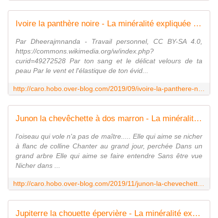
Ivoire la panthère noire - La minéralité expliquée aux cailloux
Par Dheerajmnanda - Travail personnel, CC BY-SA 4.0,
https://commons.wikimedia.org/w/index.php?
curid=49272528 Par ton sang et le délicat velours de ta
peau Par le vent et l'élastique de ton évid...
http://caro.hobo.over-blog.com/2019/09/ivoire-la-panthere-noire.html
Junon la chevêchette à dos marron - La minéralité expliquée aux cailloux
l'oiseau qui vole n'a pas de maître..... Elle qui aime se nicher
à flanc de colline Chanter au grand jour, perchée Dans un
grand arbre Elle qui aime se faire entendre Sans être vue
Nicher dans ...
http://caro.hobo.over-blog.com/2019/11/junon-la-chevechette-a-dos-marron.html
Jupiterre la chouette épervière - La minéralité expliquée aux cailloux