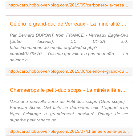
http://caro.hobo.over-blog.com/2019/05/carbonero-la-mesange-charbonniere.html
Céléno le grand-duc de Verreaux - La minéralité expliquée aux cailloux
Par Bernard DUPONT from FRANCE - Verreaux Eagle-Owl
(Bubo lacteus), CC BY-SA 2.0,
https://commons.wikimedia.org/w/index.php?
curid=40779570 ....l'oiseau qui vole n'a pas de maître..... La
savane a ...
http://caro.hobo.over-blog.com/2019/08/celeno-le-grand-duc-de-verreaux.html
Chamaerops le petit-duc scops - La minéralité expliquée aux cailloux
Voici une nouvelle série du Petit-duc scops (Otus scops) -
Eurasian Scops Owl faite ce deuxième soir. L'apport d'un
léger éclairage a grandement amélioré l'image de ce
superbe petit rapace no...
http://caro.hobo.over-blog.com/2019/07/chamaerops-le-petit-duc-scops.html