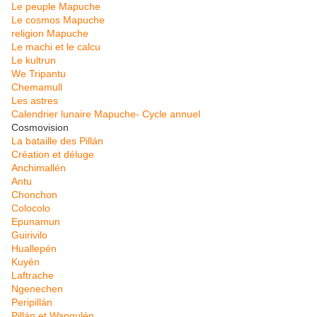
Le peuple Mapuche
Le cosmos Mapuche
religion Mapuche
Le machi et le calcu
Le kultrun
We Tripantu
Chemamull
Les astres
Calendrier lunaire Mapuche- Cycle annuel
Cosmovision
La bataille des Pillán
Création et déluge
Anchimallén
Antu
Chonchon
Colocolo
Epunamun
Guirivilo
Huallepén
Kuyén
Laftrache
Ngenechen
Peripillán
Pillán et Wangulén