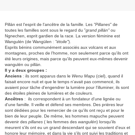
Pillán est l'esprit de l'ancêtre de la famille. Les
"Pillanes
" de
toutes les familles sont sous le regard du "
grand pillán"
ou
Ngnechen, esprit gardien de la race. La version féminine est
Wangulén (de Wangülen :
"étoile"
).
Esprits bénins communément associés aux volcans et aux
montagnes, proches de l'homme, non seulement parce qu'ils ont
été leurs origines, mais parce qu'ils peuvent eux-mêmes devenir
wangulén ou pillán.
Il y a deux groupes :
Anciens
: ils sont apparus dans le
Wenu Mapu
(ciel), quand il
faisait encore nuit et que le temps n'avait pas commencé, ils
avaient pour tâche d'engendrer la lumière pour l'illuminer, ils sont
des étoiles pleines de lumières et de couleurs.
Ancêtres
: ils correspondent à un fondateur d'une lignée ou
d'une famille. Il veille et défend ses membres. Des prières leur
sont dédiées pour les remercier de ce qu'ils ont reçu et pour le
bien de leur peuple. De même, les hommes mapuche peuvent
devenir des
pillanes
( les femmes des
wangulén
) lorsqu'ils
meurent s'ils ont eu un grand descendant qui se souvient d'eux et
honore leur mémoire, et dans la vie s'ils ont suivi les traditions et