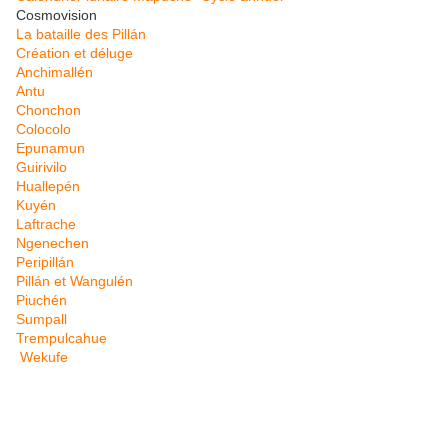
Cosmovision
La bataille des Pillán
Création et déluge
Anchimallén
Antu
Chonchon
Colocolo
Epunamun
Guirivilo
Huallepén
Kuyén
Laftrache
Ngenechen
Peripillán
Pillán et Wangulén
Piuchén
Sumpall
Trempulcahue
Wekufe