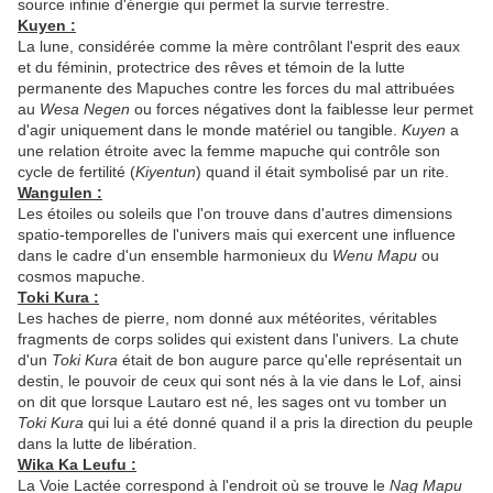
source infinie d'énergie qui permet la survie terrestre.
Kuyen :
La lune, considérée comme la mère contrôlant l'esprit des eaux
et du féminin, protectrice des rêves et témoin de la lutte
permanente des Mapuches contre les forces du mal attribuées
au
Wesa Negen
ou forces négatives dont la faiblesse leur permet
d'agir uniquement dans le monde matériel ou tangible.
Kuyen
a
une relation étroite avec la femme mapuche qui contrôle son
cycle de fertilité (
Kiyentun
) quand il était symbolisé par un rite.
Wangulen :
Les étoiles ou soleils que l'on trouve dans d'autres dimensions
spatio-temporelles de l'univers mais qui exercent une influence
dans le cadre d'un ensemble harmonieux du
Wenu Mapu
ou
cosmos mapuche.
Toki Kura :
Les haches de pierre, nom donné aux météorites, véritables
fragments de corps solides qui existent dans l'univers. La chute
d'un
Toki Kura
était de bon augure parce qu'elle représentait un
destin, le pouvoir de ceux qui sont nés à la vie dans le Lof, ainsi
on dit que lorsque Lautaro est né, les sages ont vu tomber un
Toki Kura
qui lui a été donné quand il a pris la direction du peuple
dans la lutte de libération.
Wika Ka Leufu :
La Voie Lactée correspond à l'endroit où se trouve le
Nag Mapu