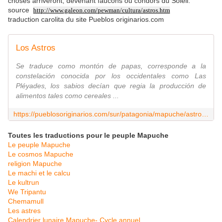
choses arriveront, devenant faucons ou condors du Soleil.
source
http://www.galeon.com/pewman/cultura/astros.htm
traduction carolita du site Pueblos originarios.com
Los Astros
Se traduce como montón de papas, corresponde a la
constelación conocida por los occidentales como Las
Pléyades, los sabios decían que regia la producción de
alimentos tales como cereales ...
https://pueblosoriginarios.com/sur/patagonia/mapuche/astros.html
Toutes les traductions pour le peuple Mapuche
Le peuple Mapuche
Le cosmos Mapuche
religion Mapuche
Le machi et le calcu
Le kultrun
We Tripantu
Chemamull
Les astres
Calendrier lunaire Mapuche- Cycle annuel