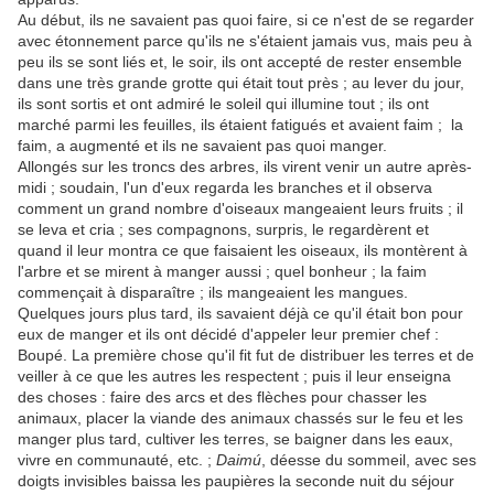
Au début, ils ne savaient pas quoi faire, si ce n'est de se regarder
avec étonnement parce qu'ils ne s'étaient jamais vus, mais peu à
peu ils se sont liés et, le soir, ils ont accepté de rester ensemble
dans une très grande grotte qui était tout près ; au lever du jour,
ils sont sortis et ont admiré le soleil qui illumine tout ; ils ont
marché parmi les feuilles, ils étaient fatigués et avaient faim ; la
faim, a augmenté et ils ne savaient pas quoi manger.
Allongés sur les troncs des arbres, ils virent venir un autre après-
midi ; soudain, l'un d'eux regarda les branches et il observa
comment un grand nombre d'oiseaux mangeaient leurs fruits ; il
se leva et cria ; ses compagnons, surpris, le regardèrent et
quand il leur montra ce que faisaient les oiseaux, ils montèrent à
l'arbre et se mirent à manger aussi ; quel bonheur ; la faim
commençait à disparaître ; ils mangeaient les mangues.
Quelques jours plus tard, ils savaient déjà ce qu'il était bon pour
eux de manger et ils ont décidé d'appeler leur premier chef :
Boupé. La première chose qu'il fit fut de distribuer les terres et de
veiller à ce que les autres les respectent ; puis il leur enseigna
des choses : faire des arcs et des flèches pour chasser les
animaux, placer la viande des animaux chassés sur le feu et les
manger plus tard, cultiver les terres, se baigner dans les eaux,
vivre en communauté, etc. ;
Daimú
, déesse du sommeil, avec ses
doigts invisibles baissa les paupières la seconde nuit du séjour