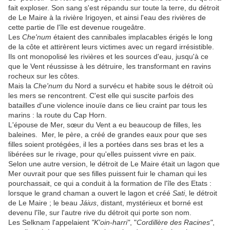
fait exploser. Son sang s'est répandu sur toute la terre, du détroit
de Le Maire à la rivière Irigoyen, et ainsi l'eau des rivières de
cette partie de l'île est devenue rougeâtre.
Les
Che'num
étaient des cannibales implacables érigés le long
de la côte et attirèrent leurs victimes avec un regard irrésistible.
Ils ont monopolisé les rivières et les sources d'eau, jusqu'à ce
que le Vent réussisse à les détruire, les transformant en ravins
rocheux sur les côtes.
Mais la
Che'num
du Nord a survécu et habite sous le détroit où
les mers se rencontrent. C'est elle qui suscite parfois des
batailles d'une violence inouïe dans ce lieu craint par tous les
marins : la route du Cap Horn.
L'épouse de Mer, sœur du Vent a eu beaucoup de filles, les
baleines. Mer, le père, a créé de grandes eaux pour que ses
filles soient protégées, il les a portées dans ses bras et les a
libérées sur le rivage, pour qu'elles puissent vivre en paix.
Selon une autre version, le détroit de Le Maire était un lagon que
Mer ouvrait pour que ses filles puissent fuir le chaman qui les
pourchassait, ce qui a conduit à la formation de l'île des Etats :
lorsque le grand chaman a ouvert le lagon et créé
Sati
, le détroit
de Le Maire ; le beau
Jáius
, distant, mystérieux et borné est
devenu l'île, sur l'autre rive du détroit qui porte son nom.
Les Selknam l'appelaient
"K'oin-harri"
, "
Cordillère des Racines"
,