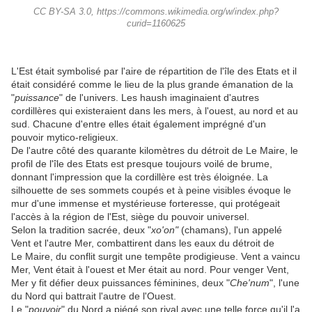
CC BY-SA 3.0, https://commons.wikimedia.org/w/index.php?
curid=1160625
L'Est était symbolisé par l'aire de répartition de l'île des Etats et il
était considéré comme le lieu de la plus grande émanation de la
"
puissance
" de l'univers. Les haush imaginaient d'autres
cordillères qui existeraient dans les mers, à l'ouest, au nord et au
sud. Chacune d'entre elles était également imprégné d'un
pouvoir mytico-religieux.
De l'autre côté des quarante kilomètres du détroit de Le Maire, le
profil de l'île des Etats est presque toujours voilé de brume,
donnant l'impression que la cordillère est très éloignée. La
silhouette de ses sommets coupés et à peine visibles évoque le
mur d'une immense et mystérieuse forteresse, qui protégeait
l'accès à la région de l'Est, siège du pouvoir universel.
Selon la tradition sacrée, deux "
xo'on"
(chamans), l'un appelé
Vent et l'autre Mer, combattirent dans les eaux du détroit de
Le Maire, du conflit surgit une tempête prodigieuse. Vent a vaincu
Mer, Vent était à l'ouest et Mer était au nord. Pour venger Vent,
Mer y fit défier deux puissances féminines, deux "
Che'num
", l'une
du Nord qui battrait l'autre de l'Ouest.
Le "
pouvoir
" du Nord a piégé son rival avec une telle force qu'il l'a