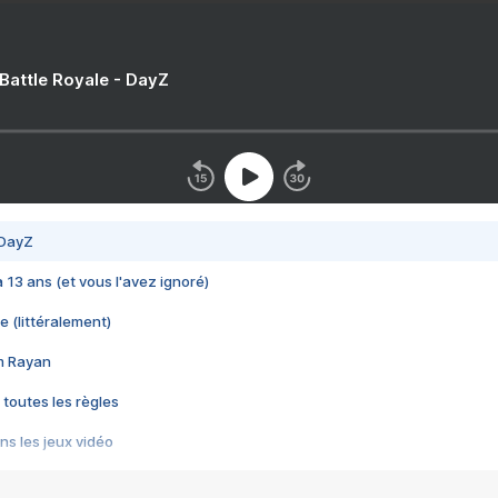
 Battle Royale - DayZ
 DayZ
 a 13 ans (et vous l'avez ignoré)
e (littéralement)
im Rayan
 toutes les règles
s les jeux vidéo
us choquant de Rockstar ? - Le scandale BULLY