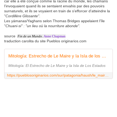
car elle a été conçue comme la racine du monde, les chamans
l'invoquaient quand ils se sentaient envahis par des pouvoirs
surnaturels, et ils se voyaient en train de s'efforcer d'atteindre la
"
Cordillère Glissante"
.
Les yámanas/Yaghans selon Thomas Bridges appelaient l'île
"
Chuani-si" : "un lieu où la nourriture abonde".
source
Fin de un Mundo
.
Anne Chapman
traduction carolita du site Pueblos originarios.com
Mitología: Estrecho de Le Maire y la Isla de los Estados
Mitología: El Estrecho de Le Maire y la Isla de Los Estados
https://pueblosoriginarios.com/sur/patagonia/haush/le_maire.html