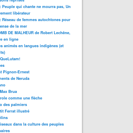
 : Peuple qui chante ne mourra pas, Un
ment libérateur
 : Réseau de femmes autochtones pour
fense de la mer
MB DE MALHEUR de Robert Lechêne,
re en ligne
s animés en langues indigènes (et
ts)
sQueLutam!
ces
t Pignon-Ernest
ments de Neruda
ano
-Max Brua
role comme une flèche
o des palmiers
it Ferrat illustré
élins
iseaux dans la culture des peuples
naires