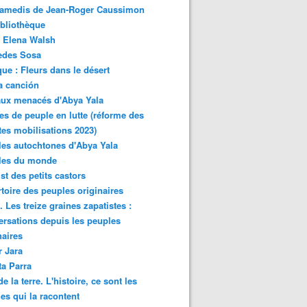
samedis de Jean-Roger Caussimon
bliothèque
 Elena Walsh
edes Sosa
ue : Fleurs dans le désert
a canción
aux menacés d'Abya Yala
es de peuple en lutte (réforme des
ites mobilisations 2023)
es autochtones d'Abya Yala
les du monde
ist des petits castors
toire des peuples originaires
 Les treize graines zapatistes :
rsations depuis les peuples
naires
r Jara
ta Parra
de la terre. L'histoire, ce sont les
es qui la racontent