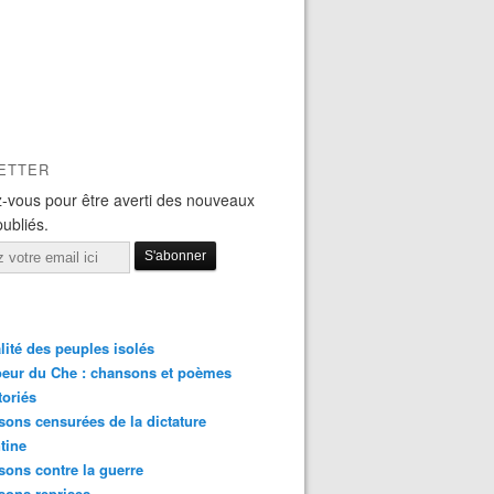
ETTER
-vous pour être averti des nouveaux
publiés.
lité des peuples isolés
eur du Che : chansons et poèmes
toriés
ons censurées de la dictature
tine
ons contre la guerre
sons reprises