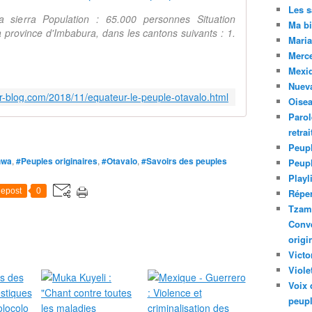
Les 
a sierra Population : 65.000 personnes Situation
Ma bi
a province d'Imbabura, dans les cantons suivants : 1.
Maria
Merc
Mexiq
Nuev
er-blog.com/2018/11/equateur-le-peuple-otavalo.html
Oise
Parol
retra
Peupl
hwa
,
#Peuples originaires
,
#Otavalo
,
#Savoirs des peuples
Peup
Playl
epost
0
Réper
Tzam.
Conve
origi
Victo
Viole
Voix 
peupl