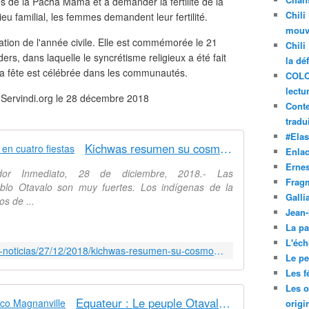
es de la Pacha Mama et à demander la fertilité de la
Chili
lieu familial, les femmes demandent leur fertilité.
mouve
ation de l'année civile. Elle est commémorée le 21
Chili
ers, dans laquelle le syncrétisme religieux a été fait
la dé
, la fête est célébrée dans les communautés.
COLO
lectu
ur Servindi.org le 28 décembre 2018
Conte
tradui
#Ela
Kichwas resumen su cosmovisión en cuatro fiestas
Enla
Ernes
dor Inmediato, 28 de diciembre, 2018.- Las
Frag
eblo Otavalo son muy fuertes. Los indígenas de la
Galli
os de ...
Jean
La pa
L'éch
https://www.servindi.org/actualidad-noticias/27/12/2018/kichwas-resumen-su-cosmovision-en-cuatro-fiestas
Le pet
Les f
Les o
Equateur : Le peuple Otavalo - coco Magnanville
origi