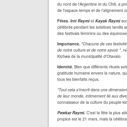
du nord de l'Argentine et du Chili, a p
de l'espace-temps et de l'alignement 
Fêtes
.
Inti Raymi
et
Kayak Raymi
son
célébrés pendant les solstices tandis 
des festivals féminins ou des équinoxe
Importance.
"Chacune de ces festivité
de notre culture et de notre savoir "
, r
Kichwa de la municipalité d'Otavalo.
Identité.
Bien que différents rituels so
gratitude humaine envers la nature, que 
tous les bienfaits reçus.
"Tout cela s'inscrit dans une dimension 
de leur monde, intimement lié aux diver
connaisseur de la culture du peuple k
Pawkar Raymi.
C'est la fête la plus 
propice est le 21 mars, mais la célébra