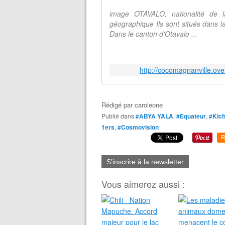
image OTAVALO, nationalité de l
géographique Ils sont situés dans l
Dans le canton d'Otavalo ...
http://cocomagnanville.ov
Rédigé par
caroleone
Publié dans
#ABYA YALA
,
#Equateur
,
#Kic
1ers
,
#Cosmovision
R
S'inscrire à la newsletter
Vous aimerez aussi :