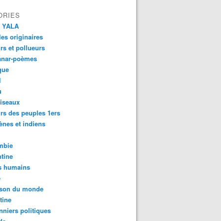
ORIES
 YALA
es originaires
urs et pollueurs
anar-poèmes
que
l
u
iseaux
rs des peuples 1ers
ènes et indiens
mbie
tine
s humains
é
son du monde
tine
nniers politiques