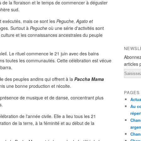
 de la floraison et le temps de commencer à déguster
sphère sud.
 exécutés, mais ce sont les
Peguche, Agato et
anges. Surtout à
Peguche
où une série d'activités sont
la culture et les connaissances ancestrales du peuple
NEWSL
oleil. Le rituel commence le 21 juin avec des bains
Abonnez
ans toutes les communautés. Cette célébration est vécue
articles 
Ibarra.
Email
de des peuples andins qui offrent à la
Paccha Mama
mis une bonne production et récolte.
PAGES
 présence de musique et de danse, concentrant plus
Actua
s.
Au co
réper
élébration de l'année civile. Elle a lieu tous les 21
Chans
tion de la terre, à la féminité et au début de la
argen
Chans
Chan