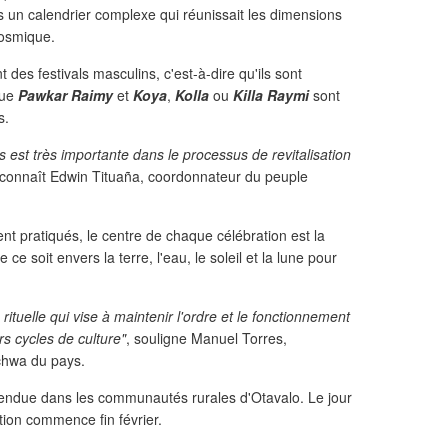
ris un calendrier complexe qui réunissait les dimensions
cosmique.
t des festivals masculins, c'est-à-dire qu'ils sont
que
Pawkar Raimy
et
Koya
,
Kolla
ou
Killa Raymi
sont
s.
s est très importante dans le processus de revitalisation
econnaît Edwin Tituaña, coordonnateur du peuple
ient pratiqués, le centre de chaque célébration est la
ce soit envers la terre, l'eau, le soleil et la lune pour
rituelle qui vise à maintenir l'ordre et le fonctionnement
s cycles de culture"
, souligne Manuel Torres,
ichwa du pays.
attendue dans les communautés rurales d'Otavalo. Le jour
tion commence fin février.