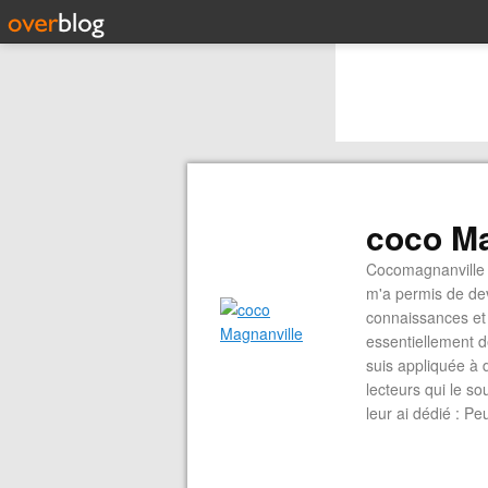
coco Ma
Cocomagnanville 
m'a permis de dev
connaissances et 
essentiellement d
suis appliquée à 
lecteurs qui le s
leur ai dédié : P