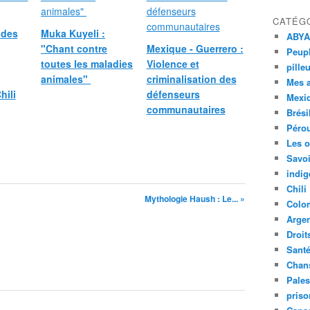
CATÉG
 des
Muka Kuyeli :
ABYA
"Chant contre
Mexique - Guerrero :
Peupl
toutes les maladies
Violence et
pille
animales"
criminalisation des
Mes 
hili
défenseurs
Mexi
communautaires
Brési
Péro
Les o
Savoi
indig
Chili
Mythologie Haush : Le... »
Colo
Argen
Droit
Sant
Chan
Pales
priso