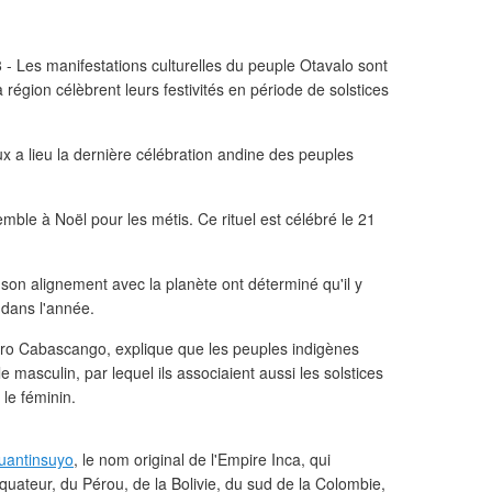
 Les manifestations culturelles du peuple Otavalo sont
 région célèbrent leurs festivités en période de solstices
x a lieu la dernière célébration andine des peuples
semble à Noël pour les métis. Ce rituel est célébré le 21
et son alignement avec la planète ont déterminé qu'il y
 dans l'année.
dro Cabascango, explique que les peuples indigènes
le masculin, par lequel ils associaient aussi les solstices
le féminin.
uantinsuyo
, le nom original de l'Empire Inca, qui
'Équateur, du Pérou, de la Bolivie, du sud de la Colombie,