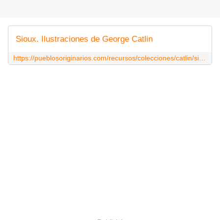
Sioux. Ilustraciones de George Catlin
https://pueblosoriginarios.com/recursos/colecciones/catlin/sioux.html