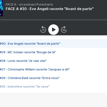
FACE A - un podcast Purecharts
FACE A #30 : Eve Angeli raconte "Avant de partir"
#30 : Eve Angeli raconte "Avant de partir"
#29 : MC Solaar raconte "Bouge de là"
28 : Lorie raconte "Je vais vite"
#27 : Christophe Willem raconte "Jacques a dit"
#26 : Chimène Badi raconte "Entre nous"
#25 : Indochine raconte "3e sexe"
#24 : Zaho raconte "C'est chelou"
#23 : Patrick Bruel raconte "Au café des délices"