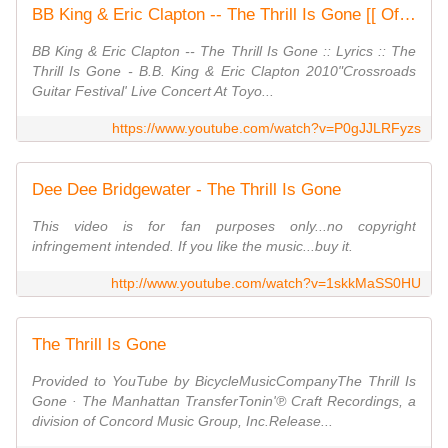
BB King & Eric Clapton -- The Thrill Is Gone [[ Official Live Video ]] HQ At Chicago
BB King & Eric Clapton -- The Thrill Is Gone :: Lyrics :: The
Thrill Is Gone - B.B. King & Eric Clapton 2010"Crossroads
Guitar Festival' Live Concert At Toyo...
https://www.youtube.com/watch?v=P0gJJLRFyzs
Dee Dee Bridgewater - The Thrill Is Gone
This video is for fan purposes only...no copyright
infringement intended. If you like the music...buy it.
http://www.youtube.com/watch?v=1skkMaSS0HU
The Thrill Is Gone
Provided to YouTube by BicycleMusicCompanyThe Thrill Is
Gone · The Manhattan TransferTonin'℗ Craft Recordings, a
division of Concord Music Group, Inc.Release...