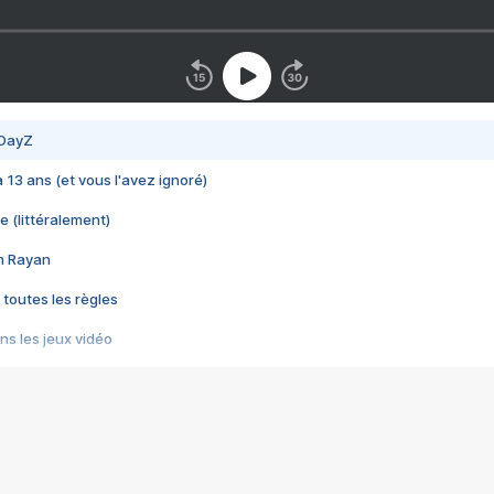
 DayZ
 a 13 ans (et vous l'avez ignoré)
e (littéralement)
im Rayan
 toutes les règles
s les jeux vidéo
us choquant de Rockstar ? - Le scandale BULLY
e plus moche de Steam
du RÊVE tourne au CAUCHEMAR