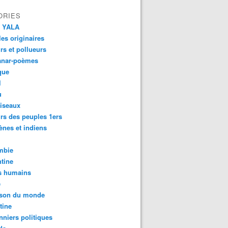
ORIES
 YALA
es originaires
urs et pollueurs
anar-poèmes
que
l
u
iseaux
rs des peuples 1ers
ènes et indiens
mbie
tine
s humains
é
son du monde
tine
nniers politiques