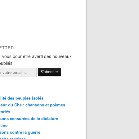
ETTER
-vous pour être averti des nouveaux
publiés.
lité des peuples isolés
eur du Che : chansons et poèmes
toriés
ons censurées de la dictature
tine
ons contre la guerre
sons reprises