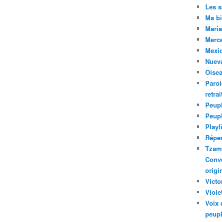
Les 
Ma bi
Maria
Merc
Mexiq
Nuev
Oise
Parol
retra
Peupl
Peup
Playl
Réper
Tzam.
Conve
origi
Victo
Viole
Voix 
peupl