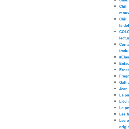
Chili
mouve
Chili
la dé
COLO
lectu
Conte
tradui
#Ela
Enla
Ernes
Frag
Galli
Jean
La pa
L'éch
Le pet
Les f
Les o
origi