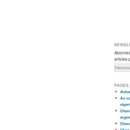
NEWSL
Abonnez
articles 
Email
PAGES
Actua
Au co
réper
Chans
argen
Chans
Chan