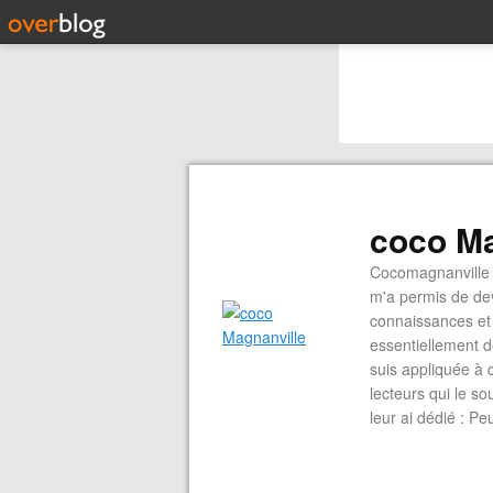
coco Ma
Cocomagnanville 
m'a permis de dev
connaissances et 
essentiellement d
suis appliquée à 
lecteurs qui le s
leur ai dédié : P