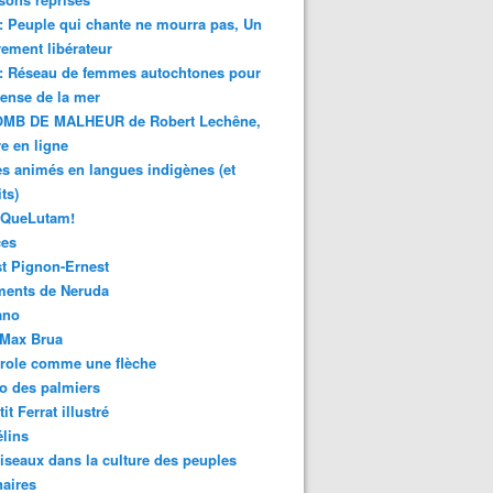
 : Peuple qui chante ne mourra pas, Un
ment libérateur
 : Réseau de femmes autochtones pour
fense de la mer
MB DE MALHEUR de Robert Lechêne,
re en ligne
s animés en langues indigènes (et
ts)
sQueLutam!
ces
t Pignon-Ernest
ments de Neruda
ano
-Max Brua
role comme une flèche
o des palmiers
it Ferrat illustré
élins
iseaux dans la culture des peuples
naires