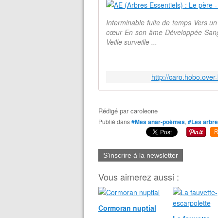
Interminable fuite de temps Vers un 
cœur En son âme Développée Sang-
Veille surveille ...
http://caro.hobo.over
Rédigé par
caroleone
Publié dans
#Mes anar-poèmes
,
#Les arbr
R
S'inscrire à la newsletter
Vous aimerez aussi :
Cormoran nuptial