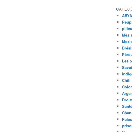
CATÉG
ABYA
Peupl
pille
Mes 
Mexi
Brési
Péro
Les o
Savoi
indig
Chili
Colo
Argen
Droit
Sant
Chan
Pales
priso