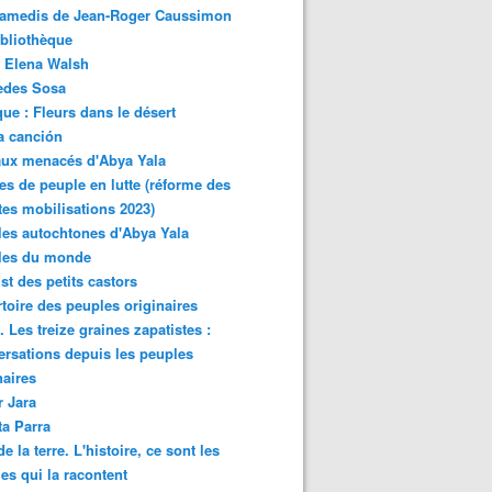
samedis de Jean-Roger Caussimon
bliothèque
 Elena Walsh
edes Sosa
ue : Fleurs dans le désert
a canción
aux menacés d'Abya Yala
es de peuple en lutte (réforme des
ites mobilisations 2023)
es autochtones d'Abya Yala
les du monde
ist des petits castors
toire des peuples originaires
 Les treize graines zapatistes :
rsations depuis les peuples
naires
r Jara
ta Parra
de la terre. L'histoire, ce sont les
es qui la racontent