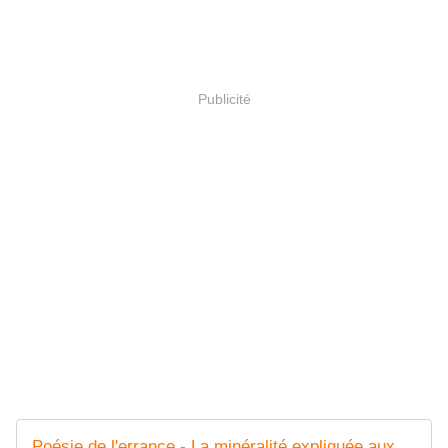
Publicité
Poésie de l'errance - La minéralité expliquée aux cailloux