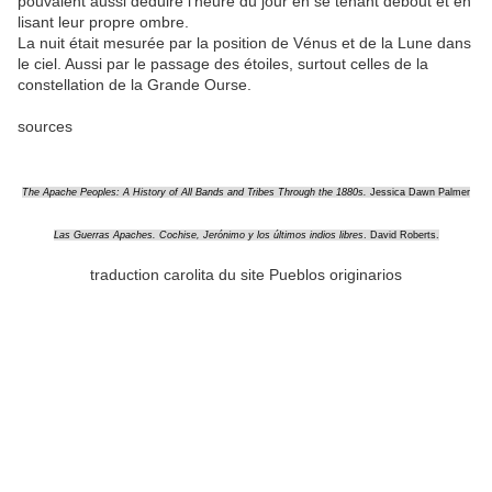
pouvaient aussi déduire l'heure du jour en se tenant debout et en
lisant leur propre ombre.
La nuit était mesurée par la position de Vénus et de la Lune dans
le ciel. Aussi par le passage des étoiles, surtout celles de la
constellation de la Grande Ourse.
sources
The Apache Peoples: A History of All Bands and Tribes Through the 1880s.
Jessica Dawn Palmer
Las Guerras Apaches. Cochise, Jerónimo y los últimos indios libres
. David Roberts.
traduction carolita du site Pueblos originarios