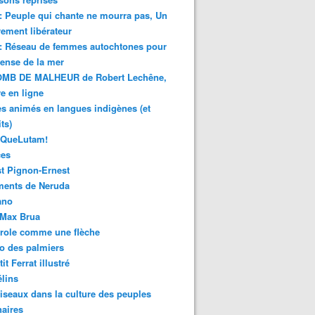
 : Peuple qui chante ne mourra pas, Un
ment libérateur
 : Réseau de femmes autochtones pour
fense de la mer
MB DE MALHEUR de Robert Lechêne,
re en ligne
s animés en langues indigènes (et
ts)
sQueLutam!
ces
t Pignon-Ernest
ments de Neruda
ano
-Max Brua
role comme une flèche
o des palmiers
it Ferrat illustré
élins
iseaux dans la culture des peuples
naires