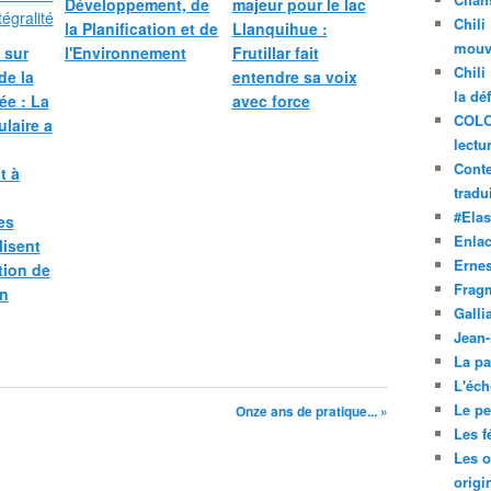
Développement, de
majeur pour le lac
Chili
la Planification et de
Llanquihue :
mouve
 sur
l'Environnement
Frutillar fait
Chili
 de la
entendre sa voix
la dé
ée : La
avec force
COLO
laire a
lectu
Conte
t à
tradui
#Ela
es
Enla
lisent
Ernes
tion de
Frag
on
Galli
Jean
La pa
L'éch
Le pet
Onze ans de pratique... »
Les f
Les o
origi