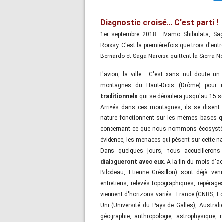
Diagnostic croisé... C'est parti !
1er septembre 2018 : Mamo Shibulata, Sa
Roissy. C'est la première fois que trois d'e
Bernardo et Saga Narcisa quittent la Sierra 
L'avion, la ville... C'est sans nul doute u
montagnes du Haut-Diois (Drôme) pour
traditionnels
qui se déroulera jusqu'au 15 s
Arrivés dans ces montagnes, ils se disent h
nature fonctionnent sur les mêmes bases que 
concernant ce que nous nommons écosystème
évidence, les menaces qui pèsent sur cette nat
Dans quelques jours, nous accueilleron
dialogueront avec eux
. A la fin du mois d'a
Bilodeau, Etienne Grésillon) sont déjà ven
entretiens, relevés topographiques, repérages
viennent d'horizons variés : France (CNRS, Ec
Uni (Université du Pays de Galles), Australie
géographie, anthropologie, astrophysique,