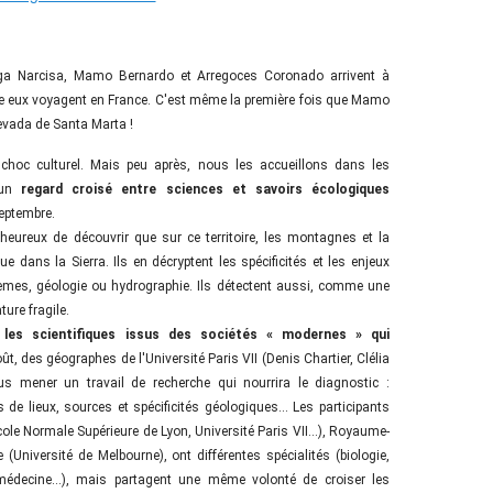
ga Narcisa, Mamo Bernardo et Arregoces Coronado arrivent à
ntre eux voyagent en France. C'est même la première fois que Mamo
Nevada de Santa Marta !
n choc culturel. Mais peu après, nous les accueillons dans les
 un
regard croisé entre sciences et savoirs écologiques
eptembre.
eureux de découvrir que sur ce territoire, les montagnes et la
dans la Sierra. Ils en décryptent les spécificités et les enjeux
s, géologie ou hydrographie. Ils détectent aussi, comme une
ure fragile.
s
les scientifiques issus des sociétés « modernes » qui
oût, des géographes de l'Université Paris VII (Denis Chartier, Clélia
us mener un travail de recherche qui nourrira le diagnostic :
 de lieux, sources et spécificités géologiques... Les participants
ole Normale Supérieure de Lyon, Université Paris VII...), Royaume-
 (Université de Melbourne), ont différentes spécialités (biologie,
 médecine...), mais partagent une même volonté de croiser les