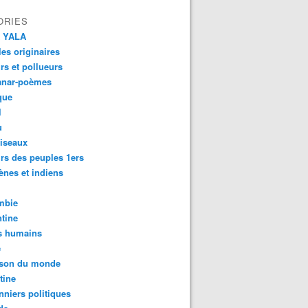
ORIES
 YALA
es originaires
urs et pollueurs
anar-poèmes
que
l
u
iseaux
rs des peuples 1ers
ènes et indiens
mbie
tine
s humains
é
son du monde
tine
nniers politiques