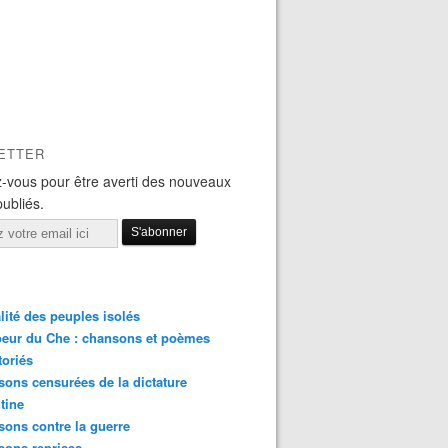
ETTER
-vous pour être averti des nouveaux
publiés.
lité des peuples isolés
eur du Che : chansons et poèmes
toriés
ons censurées de la dictature
tine
ons contre la guerre
sons reprises