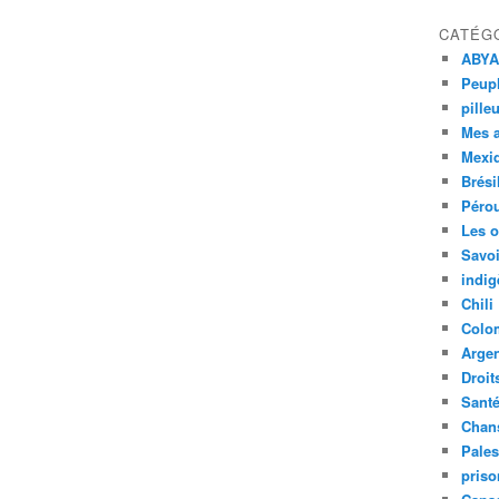
CATÉG
ABYA
Peupl
pille
Mes 
Mexi
Brési
Péro
Les o
Savoi
indig
Chili
Colo
Argen
Droit
Sant
Chan
Pales
priso