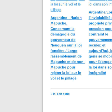
Argentine/Loi
Argentine - Nation
l'inviolabilité
Mapuche.
propriété priv
Concernant la
pression popu
démagogie du
contraint le
gouverneur de
gouvernemen
Neuquén sur la loi
reculer, et
foncière / Large
aujourd'hui, l
rassemblement de
gens se mobi
Mapuche et de non-
pour l'abroga
Mapuche pour
la loi dans s
rejeter la loi sur le
intégralité
vol et le pillage
« Ici l'on aime