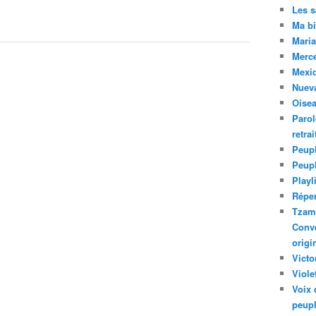
Les 
Ma bi
Maria
Merc
Mexiq
Nuev
Oise
Parol
retra
Peupl
Peup
Playl
Réper
Tzam.
Conve
origi
Victo
Viole
Voix 
peupl