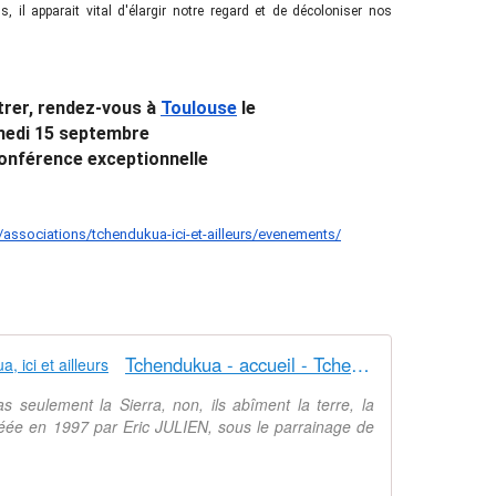
, il apparait vital d'élargir notre regard et de décoloniser nos
trer, rendez-vous à
Toulouse
le
edi 15 septembre
onférence exceptionnelle
/
associations/tchendukua-ici-
et-ailleurs/evenements/
Tchendukua - accueil - Tchendukua, ici et ailleurs
as seulement la Sierra, non, ils abîment la terre, la
 Créée en 1997 par Eric JULIEN, sous le parrainage de