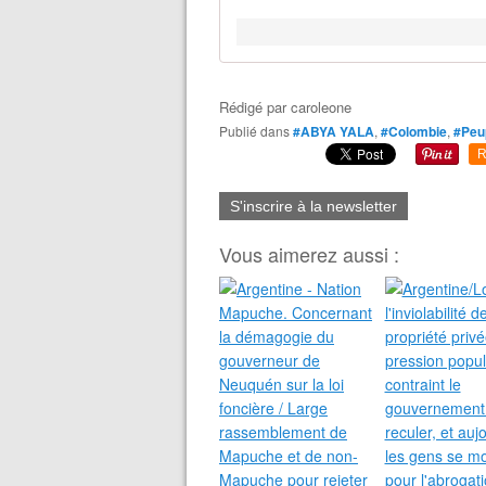
Rédigé par
caroleone
Publié dans
#ABYA YALA
,
#Colombie
,
#Peup
R
S'inscrire à la newsletter
Vous aimerez aussi :