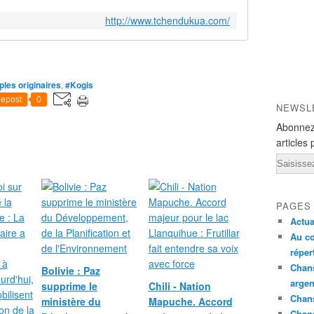
http://www.tchendukua.com/
les originaires
,
#Kogis
epost
0
NEWSL
Abonnez
articles 
Email
PAGES
Actua
Au co
réper
Chans
Bolivie : Paz
argen
supprime le
Chili - Nation
Chans
ministère du
Mapuche. Accord
Chan