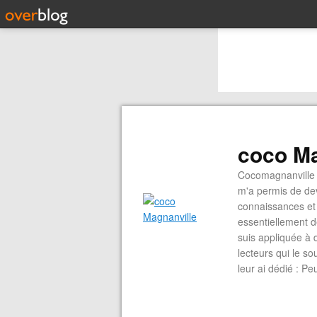
coco Ma
Cocomagnanville 
m'a permis de dev
connaissances et 
essentiellement d
suis appliquée à 
lecteurs qui le s
leur ai dédié : P