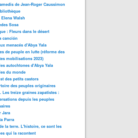
samedis de Jean-Roger Caussimon
bliothèque
 Elena Walsh
edes Sosa
ue : Fleurs dans le désert
a canción
aux menacés d'Abya Yala
es de peuple en lutte (réforme des
ites mobilisations 2023)
es autochtones d'Abya Yala
les du monde
ist des petits castors
toire des peuples originaires
 Les treize graines zapatistes :
rsations depuis les peuples
naires
r Jara
ta Parra
de la terre. L'histoire, ce sont les
es qui la racontent