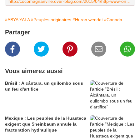
http://cocomagnanville.over-blog.com/2015/04/http-www-onf-ca-film-kanata-l-heritage-des-enfants-d-aataentsic.html
#ABYA YALA
#Peuples originaires
#Huron wendat
#Canada
Partager
Vous aimerez aussi
Brésil : Alcântara, un quilombo sous
un feu d'artifice
Mexique : Les peuples de la Huasteca
exigent que Sheinbaum annule la
fracturation hydraulique