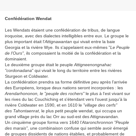
Confédération Wendat
Les Wendats étaient une confédération de tribus, de langue
iroquoise, avec des dialectes intelligibles entre eux. Le groupe le
plus important était l'
Attignawantan
qui vivait entre la baie
Georgia et la rivière Wye. Ils s'appelaient eux-mêmes "
Le Peuple
de l'Ours"
, ils composaient la moitié de la confédération et la
dominaient.
Le deuxième groupe était le peuple
Attigneenongnahac
"cordonadana
" qui vivait le long du territoire entre les rivières
Sturgeon et Coldwater.
La confédération prendra sa forme définitive peu après l'arrivée
des Européens, lorsque deux nations seront incorporées : les
Arendarhononon, le "peuple des rochers"
le plus à l'est vivant sur
les rives du lac Couchiching et s'étendant vers l'ouest jusqu'à la
rivière Coldwater en 1590, et en 1610 le
"village des cerfs"
des Tahontaenrat
, le plus petit peuple wendat, qui occupa un
grand village près du lac Orr au sud-est des Attignavandan.
Un cinquième groupe forma vers 1640 l
'Ataronchronnon "Peuple
des marais"
, une combinaison confuse qui semble avoir émergé
de groupes dissidents de nations établies, et probablement de