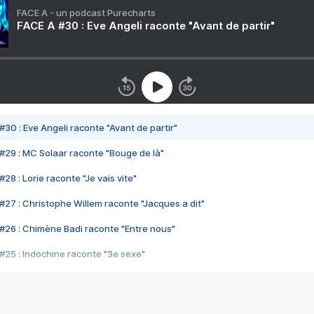
FACE A - un podcast Purecharts
FACE A #30 : Eve Angeli raconte "Avant de partir"
#30 : Eve Angeli raconte "Avant de partir"
#29 : MC Solaar raconte "Bouge de là"
28 : Lorie raconte "Je vais vite"
#27 : Christophe Willem raconte "Jacques a dit"
#26 : Chimène Badi raconte "Entre nous"
#25 : Indochine raconte "3e sexe"
#24 : Zaho raconte "C'est chelou"
#23 : Patrick Bruel raconte "Au café des délices"