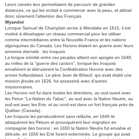
Leurs canoës leur permettaient de parcourir de grandes
distances, ce qui les incitait à commercer avec la peau, et attirait
donc sûrement l'attention des Français.
Wyandot
Lorsque Samuel de Champlain arrive à Wendake en 1615, il est
motivé à développer un réseau commercial pour les utiliser
comme intermédiaires entre la Nouvelle-France et les nations
algonquines du Canada. Les Hurons étaient en guerre avec leurs
ennemis éternels : les Iroquois.
La longue inimitié entre ces peuples atteint son apogée en 1648,
au milieu de la "
guerre des castors"
, lorsque les Iroquois
envahirent et détruisirent la Confédération Hurone avec des
armes hollandaises. Le père Jean de Brbeuf, qui avait établi une
mission jésuite en 1626, fut assassiné avec d'autres
missionnaires.
Les Hurons ont fui dans toutes les directions, au sud-ouest avec
les Petun "
La Nation du Tabac",
au sud avec la Nation Neutre, au
sud-est avec les Erie, et au nord-est dans un fort français près de
Québec (Canada).
Les Iroquois les persécutèrent sans relâche, en 1649 ils
attaquèrent les Pétuns et provoquèrent leur migration en
compagnie des hurons ; en 1650 la Nation Neutre fut envahie et
détruite, en 1656 les Erié furent exterminés. Le groupe qui avait