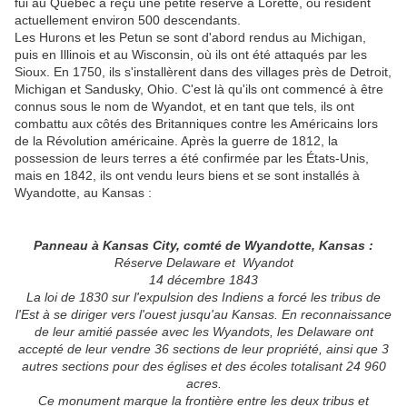
fui au Québec a reçu une petite réserve à Lorette, où résident
actuellement environ 500 descendants.
Les Hurons et les Petun se sont d'abord rendus au Michigan,
puis en Illinois et au Wisconsin, où ils ont été attaqués par les
Sioux. En 1750, ils s'installèrent dans des villages près de Detroit,
Michigan et Sandusky, Ohio. C'est là qu'ils ont commencé à être
connus sous le nom de Wyandot, et en tant que tels, ils ont
combattu aux côtés des Britanniques contre les Américains lors
de la Révolution américaine. Après la guerre de 1812, la
possession de leurs terres a été confirmée par les États-Unis,
mais en 1842, ils ont vendu leurs biens et se sont installés à
Wyandotte, au Kansas :
Panneau à Kansas City, comté de Wyandotte, Kansas :
Réserve Delaware et Wyandot
14 décembre 1843
La loi de 1830 sur l'expulsion des Indiens a forcé les tribus de
l'Est à se diriger vers l'ouest jusqu'au Kansas. En reconnaissance
de leur amitié passée avec les Wyandots, les Delaware ont
accepté de leur vendre 36 sections de leur propriété, ainsi que 3
autres sections pour des églises et des écoles totalisant 24 960
acres.
Ce monument marque la frontière entre les deux tribus et