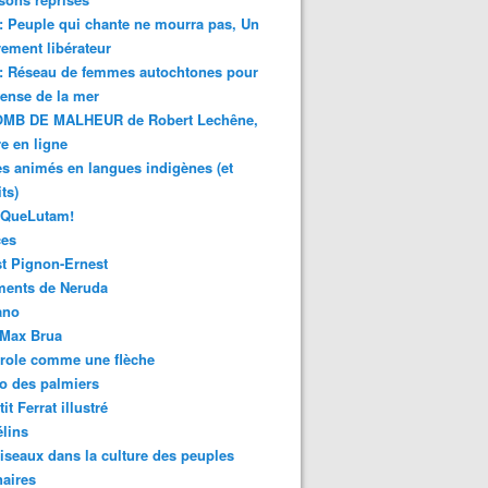
 : Peuple qui chante ne mourra pas, Un
ment libérateur
 : Réseau de femmes autochtones pour
fense de la mer
MB DE MALHEUR de Robert Lechêne,
re en ligne
s animés en langues indigènes (et
ts)
sQueLutam!
ces
t Pignon-Ernest
ments de Neruda
ano
-Max Brua
role comme une flèche
o des palmiers
it Ferrat illustré
élins
iseaux dans la culture des peuples
naires