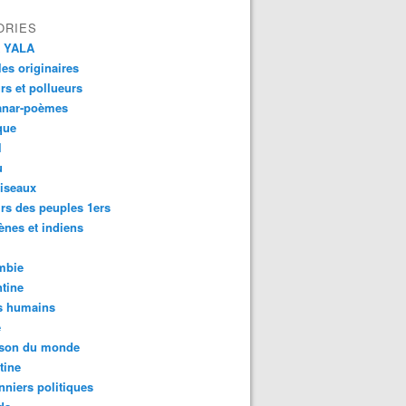
ORIES
 YALA
es originaires
urs et pollueurs
anar-poèmes
que
l
u
iseaux
rs des peuples 1ers
ènes et indiens
mbie
tine
s humains
é
son du monde
tine
nniers politiques