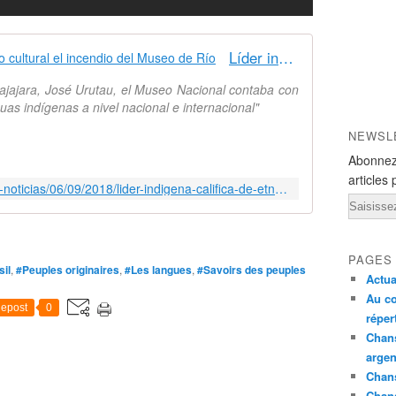
Líder indígena califica de etnocidio cultural el incendio del Museo de Río
guajajara, José Urutau, el Museo Nacional contaba con
uas indígenas a nivel nacional e internacional"
NEWSL
Abonnez
articles 
https://www.servindi.org/actualidad-noticias/06/09/2018/lider-indigena-califica-de-etnocidio-cultural-el-incendio-del-museo
Email
PAGES
sil
,
#Peuples originaires
,
#Les langues
,
#Savoirs des peuples
Actua
Au co
epost
0
réper
Chans
argen
Chans
Chan