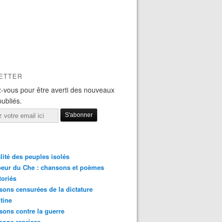
ETTER
-vous pour être averti des nouveaux
publiés.
lité des peuples isolés
eur du Che : chansons et poèmes
toriés
ons censurées de la dictature
tine
ons contre la guerre
sons reprises