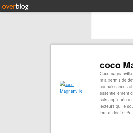
coco Ma
Cocomagnanville 
m'a permis de dev
connaissances et 
essentiellement d
suis appliquée à 
lecteurs qui le s
leur ai dédié : P