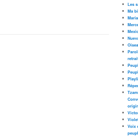
Les 
Ma bi
Maria
Merc
Mexiq
Nuev
Oise
Parol
retra
Peupl
Peup
Playl
Réper
Tzam.
Conve
origi
Victo
Viole
Voix 
peupl