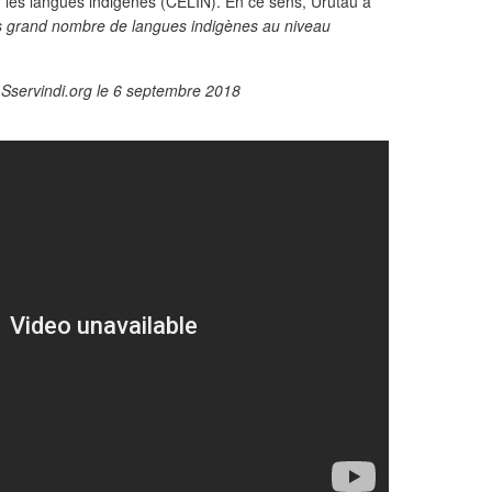
r les langues indigènes (CELIN). En ce sens, Urutau a
us grand nombre de langues indigènes au niveau
ur Sservindi.org le 6 septembre 2018