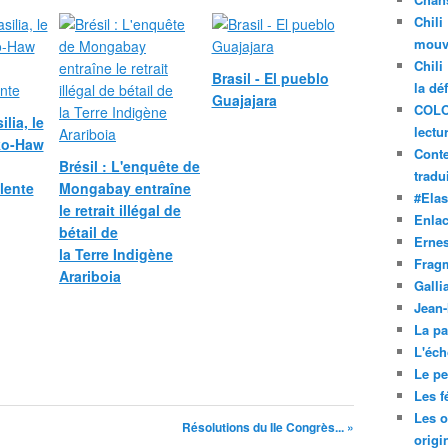
Chili
mouve
Chili
Brasil - El pueblo
la dé
Guajajara
COLO
ilia, le
lectu
eko-Haw
Conte
Brésil : L'enquête de
tradui
lente
Mongabay entraîne
#Ela
le retrait illégal de
Enla
bétail de
Ernes
la Terre Indigène
Frag
Arariboia
Galli
Jean
La pa
L'éch
Le pet
Les f
Les o
Résolutions du IIe Congrès... »
origi