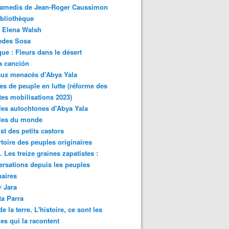
samedis de Jean-Roger Caussimon
bliothèque
 Elena Walsh
edes Sosa
ue : Fleurs dans le désert
a canción
aux menacés d'Abya Yala
es de peuple en lutte (réforme des
ites mobilisations 2023)
es autochtones d'Abya Yala
les du monde
ist des petits castors
toire des peuples originaires
 Les treize graines zapatistes :
rsations depuis les peuples
naires
r Jara
ta Parra
de la terre. L'histoire, ce sont les
es qui la racontent