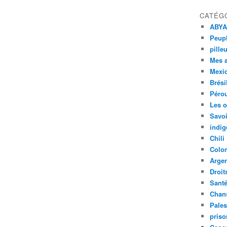
CATÉG
ABYA
Peupl
pille
Mes 
Mexi
Brési
Péro
Les o
Savoi
indig
Chili
Colo
Argen
Droit
Sant
Chan
Pales
priso