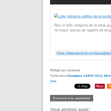
Para el líder indígena de la etnia 
"el mayor acervo de registro de leng
Rédigé par
caroleone
Publié dans
#Guajajara
,
#ABYA YALA
,
#Bré
1ers
R
S'inscrire à la newsletter
Vous aimerez aussi :