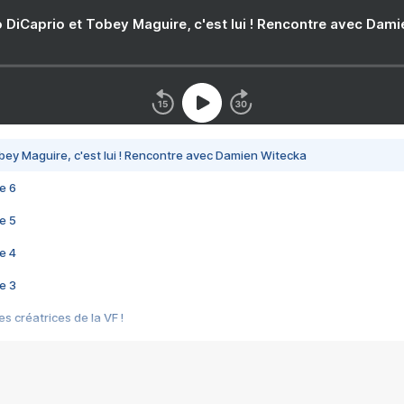
 DiCaprio et Tobey Maguire, c'est lui ! Rencontre avec Dam
bey Maguire, c'est lui ! Rencontre avec Damien Witecka
e 6
e 5
e 4
e 3
s créatrices de la VF !
e 2
e 1