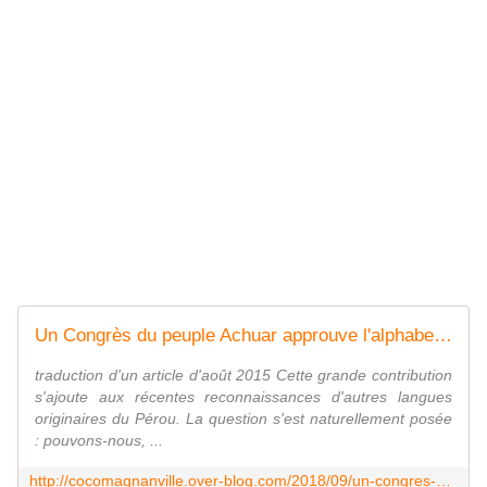
Un Congrès du peuple Achuar approuve l'alphabet de leur langue - coco Magnanville
traduction d'un article d'août 2015 Cette grande contribution
s'ajoute aux récentes reconnaissances d'autres langues
originaires du Pérou. La question s'est naturellement posée
: pouvons-nous, ...
http://cocomagnanville.over-blog.com/2018/09/un-congres-du-peuple-achuar-approuve-l-alphabet-de-leur-langue.html