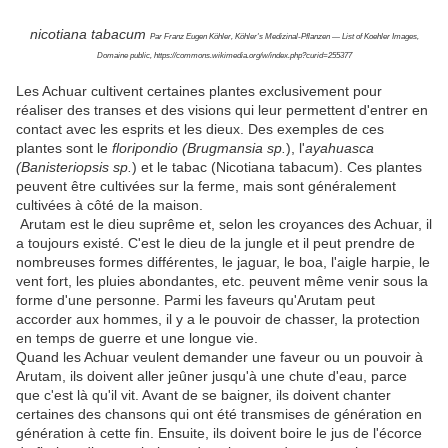
nicotiana tabacum
Par Franz Eugen Köhler, Köhler's Medizinal-Pflanzen — List of Koehler Images,
Domaine public, https://commons.wikimedia.org/w/index.php?curid=255377
Les Achuar cultivent certaines plantes exclusivement pour
réaliser des transes et des visions qui leur permettent d'entrer en
contact avec les esprits et les dieux. Des exemples de ces
plantes sont le
floripondio (Brugmansia sp.
), l'
ayahuasca
(Banisteriopsis sp.
) et le tabac (Nicotiana tabacum). Ces plantes
peuvent être cultivées sur la ferme, mais sont généralement
cultivées à côté de la maison.
Arutam est le dieu suprême et, selon les croyances des Achuar, il
a toujours existé. C'est le dieu de la jungle et il peut prendre de
nombreuses formes différentes, le jaguar, le boa, l'aigle harpie, le
vent fort, les pluies abondantes, etc. peuvent même venir sous la
forme d'une personne. Parmi les faveurs qu'Arutam peut
accorder aux hommes, il y a le pouvoir de chasser, la protection
en temps de guerre et une longue vie.
Quand les Achuar veulent demander une faveur ou un pouvoir à
Arutam, ils doivent aller jeûner jusqu'à une chute d'eau, parce
que c'est là qu'il vit. Avant de se baigner, ils doivent chanter
certaines des chansons qui ont été transmises de génération en
génération à cette fin. Ensuite, ils doivent boire le jus de l'écorce