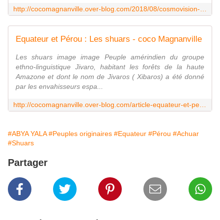
http://cocomagnanville.over-blog.com/2018/08/cosmovision-shuar-ayahuasca.la-liane-qui-permet-de-se-rendre-sur-le-lieu-des-morts.html
Equateur et Pérou : Les shuars - coco Magnanville
Les shuars image image Peuple amérindien du groupe
ethno-linguistique Jivaro, habitant les forêts de la haute
Amazone et dont le nom de Jivaros ( Xibaros) a été donné
par les envahisseurs espa...
http://cocomagnanville.over-blog.com/article-equateur-et-perou-les-shuars-117355160.html
#ABYA YALA
#Peuples originaires
#Equateur
#Pérou
#Achuar
#Shuars
Partager