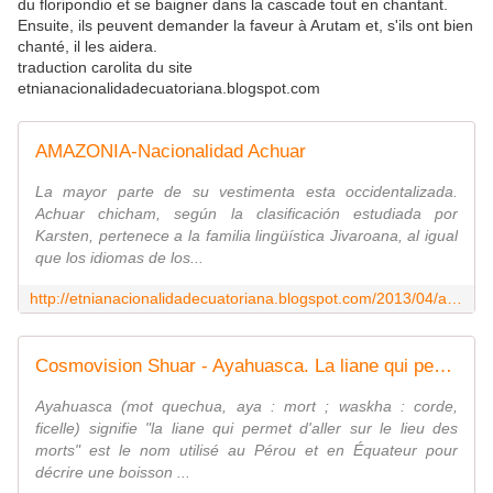
du floripondio et se baigner dans la cascade tout en chantant.
Ensuite, ils peuvent demander la faveur à Arutam et, s'ils ont bien
chanté, il les aidera.
traduction carolita du site
etnianacionalidadecuatoriana.blogspot.com
AMAZONIA-Nacionalidad Achuar
La mayor parte de su vestimenta esta occidentalizada.
Achuar chicham, según la clasificación estudiada por
Karsten, pertenece a la familia lingüística Jivaroana, al igual
que los idiomas de los...
http://etnianacionalidadecuatoriana.blogspot.com/2013/04/amazonia-nacionalidad-achuar.html
Cosmovision Shuar - Ayahuasca. La liane qui permet de se rendre sur le lieu des morts - coco Magnanville
Ayahuasca (mot quechua, aya : mort ; waskha : corde,
ficelle) signifie "la liane qui permet d'aller sur le lieu des
morts" est le nom utilisé au Pérou et en Équateur pour
décrire une boisson ...