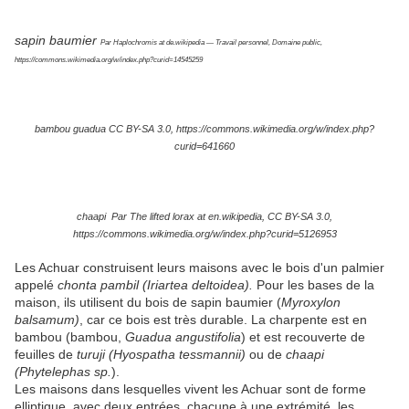
sapin baumier
Par Haplochromis at de.wikipedia — Travail personnel, Domaine public,
https://commons.wikimedia.org/w/index.php?curid=14545259
bambou guadua CC BY-SA 3.0, https://commons.wikimedia.org/w/index.php?
curid=641660
chaapi Par The lifted lorax at en.wikipedia, CC BY-SA 3.0,
https://commons.wikimedia.org/w/index.php?curid=5126953
Les Achuar construisent leurs maisons avec le bois d'un palmier
appelé
chonta pambil (Iriartea deltoidea).
Pour les bases de la
maison, ils utilisent du bois de sapin baumier (
Myroxylon
balsamum)
, car ce bois est très durable. La charpente est en
bambou (bambou,
Guadua angustifolia
) et est recouverte de
feuilles de
turuji (Hyospatha tessmannii)
ou de
chaapi
(Phytelephas sp.
).
Les maisons dans lesquelles vivent les Achuar sont de forme
elliptique, avec deux entrées, chacune à une extrémité, les