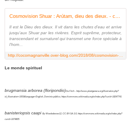
Cosmovision Shuar : Arútam, dieu des dieux. - coco Magnanville
Il est le Dieu des dieux. Il vit dans les chutes d'eau et arrive
jusqu'aux Shuar par les rivières. Esprit suprême, protecteur,
transcendant et surnaturel qui transmet une force spéciale à
l'hom...
http://cocomagnanville.over-blog.com/2018/08/cosmovision-shuar-arutam-dieu-des-dieux.html
Le monde spirituel
brugmansia arborea (floripondio)
De Fitch - http://www.plantgenera.org/illustration.php?
id_illustration=1003&language=English, Dominio público, https://commons.wikimedia.org/w/index.php?curid=18247741
banisteriopsis caapi
By Wowbobwow12, CC BY-SA 3.0, https://commons.wikimedia.org/w/index.php?
curid=3374805