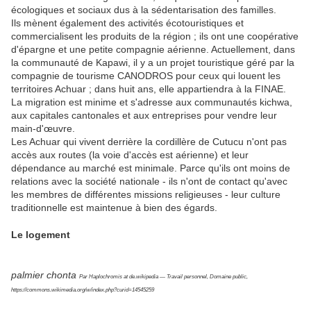
écologiques et sociaux dus à la sédentarisation des familles.
Ils mènent également des activités écotouristiques et
commercialisent les produits de la région ; ils ont une coopérative
d'épargne et une petite compagnie aérienne. Actuellement, dans
la communauté de Kapawi, il y a un projet touristique géré par la
compagnie de tourisme CANODROS pour ceux qui louent les
territoires Achuar ; dans huit ans, elle appartiendra à la FINAE.
La migration est minime et s'adresse aux communautés kichwa,
aux capitales cantonales et aux entreprises pour vendre leur
main-d'œuvre.
Les Achuar qui vivent derrière la cordillère de Cutucu n'ont pas
accès aux routes (la voie d'accès est aérienne) et leur
dépendance au marché est minimale. Parce qu'ils ont moins de
relations avec la société nationale - ils n'ont de contact qu'avec
les membres de différentes missions religieuses - leur culture
traditionnelle est maintenue à bien des égards.
Le logement
palmier chonta
Par Haplochromis at de.wikipedia — Travail personnel, Domaine public,
https://commons.wikimedia.org/w/index.php?curid=14545259