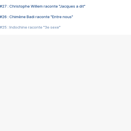
#27 : Christophe Willem raconte "Jacques a dit"
#26 : Chimène Badi raconte "Entre nous"
#25 : Indochine raconte "3e sexe"
#24 : Zaho raconte "C'est chelou"
#23 : Patrick Bruel raconte "Au café des délices"
#22 : Kyo raconte "Le chemin"
#21 : Nolwenn Leroy raconte "Cassé"
#20 : Patrick Hernandez raconte "Born to be alive"
#19 : Lorie raconte "Près de moi"
#18 : Michael Jones raconte "A nos actes manqués" (avec Jean-Jacque
#17 : Khaled raconte "Aïcha"
#16 : Corneille raconte "Parce qu'on vient de loin"