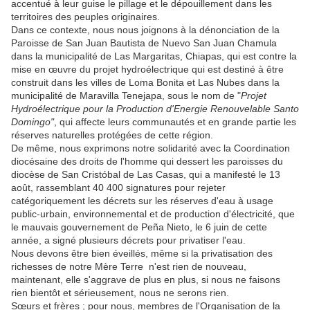
accentué à leur guise le pillage et le dépouillement dans les
territoires des peuples originaires.
Dans ce contexte, nous nous joignons à la dénonciation de la
Paroisse de San Juan Bautista de Nuevo San Juan Chamula
dans la municipalité de Las Margaritas, Chiapas, qui est contre la
mise en œuvre du projet hydroélectrique qui est destiné à être
construit dans les villes de Loma Bonita et Las Nubes dans la
municipalité de Maravilla Tenejapa, sous le nom de "
Projet
Hydroélectrique pour la Production d'Energie Renouvelable Santo
Domingo"
, qui affecte leurs communautés et en grande partie les
réserves naturelles protégées de cette région.
De même, nous exprimons notre solidarité avec la Coordination
diocésaine des droits de l'homme qui dessert les paroisses du
diocèse de San Cristóbal de Las Casas, qui a manifesté le 13
août, rassemblant 40 400 signatures pour rejeter
catégoriquement les décrets sur les réserves d'eau à usage
public-urbain, environnemental et de production d'électricité, que
le mauvais gouvernement de Peña Nieto, le 6 juin de cette
année, a signé plusieurs décrets pour privatiser l'eau.
Nous devons être bien éveillés, même si la privatisation des
richesses de notre Mère Terre n'est rien de nouveau,
maintenant, elle s'aggrave de plus en plus, si nous ne faisons
rien bientôt et sérieusement, nous ne serons rien.
Sœurs et frères ; pour nous, membres de l'Organisation de la