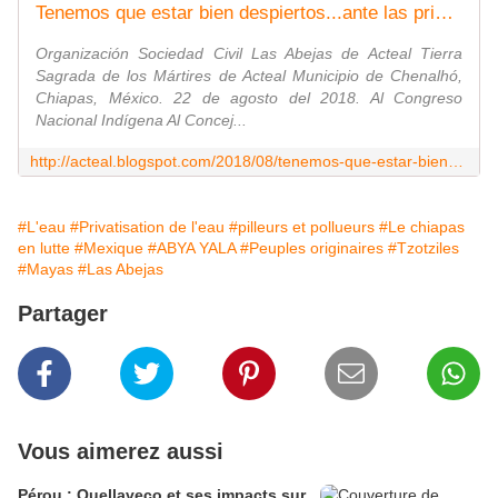
Tenemos que estar bien despiertos...ante las privatizaciones y saqueos a nuestra MADRE TIERRA.
Organización Sociedad Civil Las Abejas de Acteal Tierra
Sagrada de los Mártires de Acteal Municipio de Chenalhó,
Chiapas, México. 22 de agosto del 2018. Al Congreso
Nacional Indígena Al Concej...
http://acteal.blogspot.com/2018/08/tenemos-que-estar-bien-despiertosante.html
#L'eau
#Privatisation de l'eau
#pilleurs et pollueurs
#Le chiapas
en lutte
#Mexique
#ABYA YALA
#Peuples originaires
#Tzotziles
#Mayas
#Las Abejas
Partager
Vous aimerez aussi
Pérou : Quellaveco et ses impacts sur