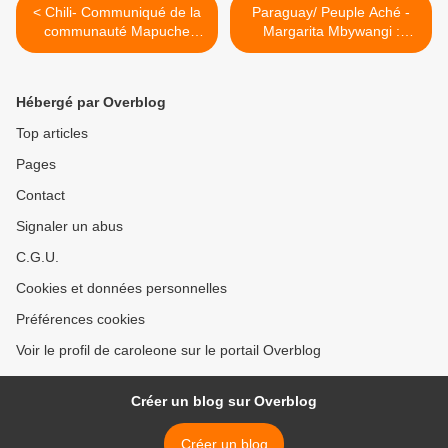
< Chili- Communiqué de la
Paraguay/ Peuple Aché -
communauté Mapuche
Margarita Mbywangi :
Juan Paillalef pour la Lonko
d'esclave à leader >
Juana Paillalef
Hébergé par Overblog
Top articles
Pages
Contact
Signaler un abus
C.G.U.
Cookies et données personnelles
Préférences cookies
Voir le profil de caroleone sur le portail Overblog
Créer un blog sur Overblog
Créer un blog