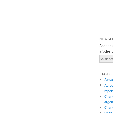
NEWSL
Abonnez
articles 
Email
PAGES
Actua
Au co
réper
Chans
argen
Chans
Chan