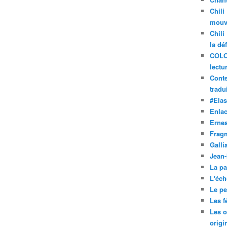
Chili
mouve
Chili
la dé
COLO
lectu
Conte
tradui
#Ela
Enla
Ernes
Frag
Galli
Jean
La pa
L'éch
Le pet
Les f
Les o
origi