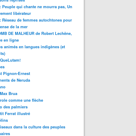
 : Peuple qui chante ne mourra pas, Un
ment libérateur
 : Réseau de femmes autochtones pour
fense de la mer
MB DE MALHEUR de Robert Lechêne,
re en ligne
s animés en langues indigènes (et
ts)
sQueLutam!
ces
t Pignon-Ernest
ments de Neruda
ano
-Max Brua
role comme une flèche
o des palmiers
it Ferrat illustré
élins
iseaux dans la culture des peuples
naires