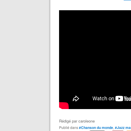
Rédigé par
caroleone
Publié dans
#Chanson du monde
,
#Jazz ma