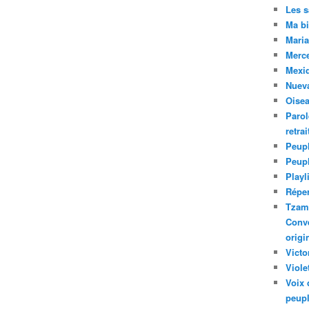
Les 
Ma bi
Maria
Merc
Mexiq
Nuev
Oise
Parol
retra
Peupl
Peup
Playl
Réper
Tzam.
Conve
origi
Victo
Viole
Voix 
peupl