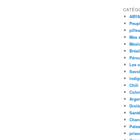
CATÉG
ABYA
Peupl
pille
Mes 
Mexi
Brési
Péro
Les o
Savoi
indig
Chili
Colo
Argen
Droit
Sant
Chan
Pales
priso