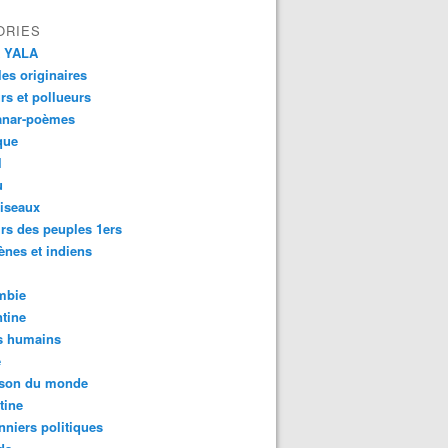
ORIES
 YALA
es originaires
urs et pollueurs
anar-poèmes
que
l
u
iseaux
rs des peuples 1ers
ènes et indiens
mbie
tine
s humains
é
son du monde
tine
nniers politiques