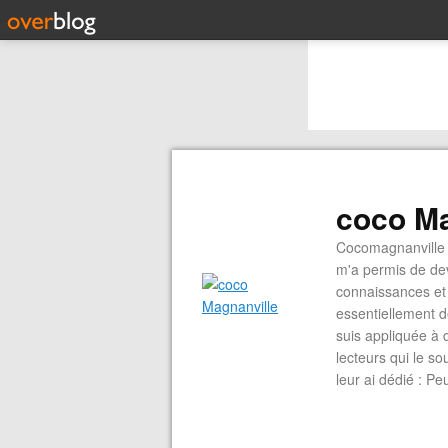
coco Ma
Cocomagnanville 
m'a permis de dev
connaissances et 
essentiellement d
suis appliquée à 
lecteurs qui le s
leur ai dédié : P