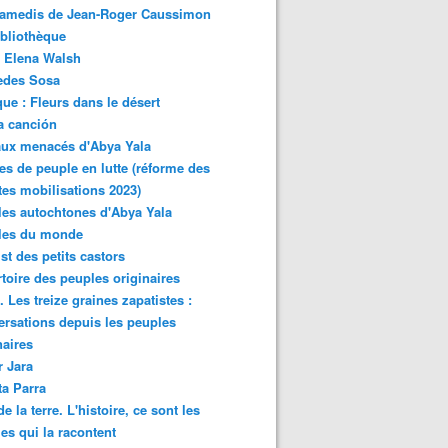
samedis de Jean-Roger Caussimon
bliothèque
 Elena Walsh
edes Sosa
ue : Fleurs dans le désert
a canción
aux menacés d'Abya Yala
es de peuple en lutte (réforme des
ites mobilisations 2023)
es autochtones d'Abya Yala
les du monde
ist des petits castors
toire des peuples originaires
 Les treize graines zapatistes :
rsations depuis les peuples
naires
r Jara
ta Parra
de la terre. L'histoire, ce sont les
es qui la racontent