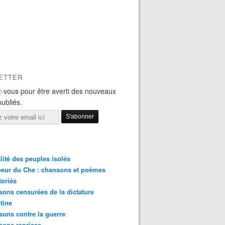
ETTER
-vous pour être averti des nouveaux
publiés.
lité des peuples isolés
eur du Che : chansons et poèmes
toriés
ons censurées de la dictature
tine
ons contre la guerre
sons reprises