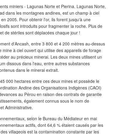
nts miniers - Lagunas Norte et Pierina. Lagunas Norte,
tad dans les montagnes andines, est un champ à ciel
n 2005. Pour obtenir l'or, ils forent jusqu'à une
osifs sont introduits pour fragmenter la roche. Plus de
et de stériles sont déplacées chaque jour !
tement d'Ancash, entre 3 800 et 4 200 mètres au-dessus
mine à ciel ouvert qui utilise des appareils de forage
éder au précieux minerai. Les deux mines utilisent un
um dissous dans l'eau, entre autres substances
contenus dans le minerai extrait.
 145 000 hectares entre ces deux mines et possède le
rdination Andine des Organisations Indigènes (CAOI)
devances au Pérou en raison des contrats de garantie
stissements, également connus sous le nom de
 et Administrative.
ironnementaux, selon le Bureau du Médiateur en mai
ronnementaux actifs, dont 64,6 % étaient causés par les
e des villageois est la contamination constante par les