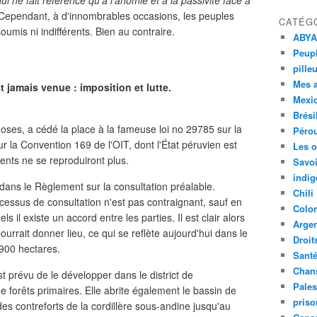
ui ne fait référence qu'à l'anomie et à la passivité face à
Cependant, à d'innombrables occasions, les peuples
CATÉG
oumis ni indifférents. Bien au contraire.
ABYA
Peupl
pille
Mes 
 jamais venue : imposition et lutte.
Mexi
Brési
hoses, a cédé la place à la fameuse loi no 29785 sur la
Péro
ur la Convention 169 de l'OIT, dont l'État péruvien est
Les o
ents ne se reproduiront plus.
Savoi
indig
 dans le Règlement sur la consultation préalable.
Chili
rocessus de consultation n'est pas contraignant, sauf en
Colo
 il existe un accord entre les parties. Il est clair alors
Argen
i pourrait donner lieu, ce qui se reflète aujourd'hui dans le
Droit
.900 hectares.
Sant
Chan
est prévu de le développer dans le district de
Pales
 forêts primaires. Elle abrite également le bassin de
priso
s contreforts de la cordillère sous-andine jusqu'au