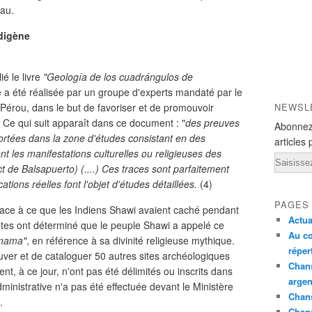
eau.
ndigène
 le livre
"Geología de los cuadrángulos de
de a été réalisée par un groupe d'experts mandaté par le
 Pérou, dans le but de favoriser et de promouvoir
NEWSL
s. Ce qui suit apparaît dans ce document : "
des preuves
Abonnez
ortées dans la zone d'études consistant en des
articles 
 les manifestations culturelles ou religieuses des
Email
ct de Balsapuerto) (....) Ces traces sont parfaitement
cations réelles font l'objet d'études détaillées.
(4)
PAGES
ace à ce que les Indiens Shawi avaient caché pendant
Actua
êtes ont déterminé que le peuple Shawi a appelé ce
Au co
nama"
, en référence à sa divinité religieuse mythique.
réper
ver et de cataloguer 50 autres sites archéologiques
Chans
, à ce jour, n'ont pas été délimités ou inscrits dans
argen
dministrative n'a pas été effectuée devant le Ministère
Chans
.
Chan