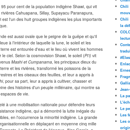
95 pour cent de la population indigène Shawi, qui vit
Chili
s rivières Cahuapana, Sillay, Supayacu Paranapura,
mouve
est l'un des huit groupes indigènes les plus importants
Chili
que.
la dé
COLO
de est aussi ovale que le peigne de la guêpe et qu'il
lectu
 à l'intérieur de laquelle la lune, le soleil et les
Conte
 terre est entourée d'eau et le lieu où vivent les hommes
tradui
r le ciel. Selon la cosmovision Shawi, le soleil (
Pi'i)
vit
#Ela
 venus
Mashi et Cumpanama
, les principaux dieux du
Enla
terre et les rivières, transformé les poissons de la
Ernes
estres et les oiseaux des feuilles, et leur a appris à
Frag
hi
, pour sa part, leur a appris à cultiver, chasser et
Galli
leine des histoires d'un peuple millénaire, qui montre sa
Jean
s espaces de vie.
La pa
L'éch
elé à une mobilisation nationale pour défendre leurs
Le pet
istance indigène, qui a démontré la lutte inégale du
Les f
aibles, en l'occurrence la minorité indigène. La grande
Les o
rganisationnelle en déplaçant en moyenne cinq mille
origi