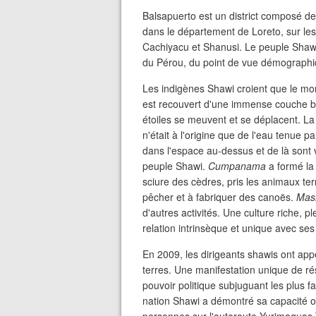
Balsapuerto est un district composé de 
dans le département de Loreto, sur le
Cachiyacu et Shanusi. Le peuple Shawi 
du Pérou, du point de vue démographi
Les indigènes Shawi croient que le mon
est recouvert d'une immense couche bleue
étoiles se meuvent et se déplacent. La
n'était à l'origine que de l'eau tenue pa
dans l'espace au-dessus et de là sont
peuple Shawi.
Cumpanama
a formé la 
sciure des cèdres, pris les animaux terr
pêcher et à fabriquer des canoës.
Mas
d'autres activités. Une culture riche, p
relation intrinsèque et unique avec se
En 2009, les dirigeants shawis ont app
terres. Une manifestation unique de rés
pouvoir politique subjuguant les plus f
nation Shawi a démontré sa capacité o