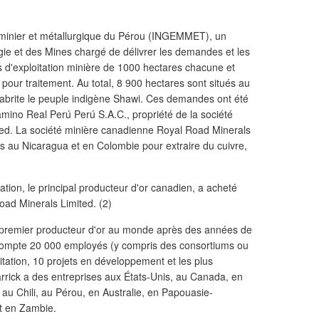
e, minier et métallurgique du Pérou (INGEMMET), un
gie et des Mines chargé de délivrer les demandes et les
s d'exploitation minière de 1000 hectares chacune et
our traitement. Au total, 8 900 hectares sont situés au
ui abrite le peuple indigène Shawi. Ces demandes ont été
mino Real Perú Perú S.A.C., propriété de la société
ed. La société minière canadienne Royal Road Minerals
s au Nicaragua et en Colombie pour extraire du cuivre,
ation, le principal producteur d'or canadien, a acheté
oad Minerals Limited. (2)
le premier producteur d'or au monde après des années de
e compte 20 000 employés (y compris des consortiums ou
itation, 10 projets en développement et les plus
Barrick a des entreprises aux États-Unis, au Canada, en
au Chili, au Pérou, en Australie, en Papouasie-
t en Zambie.