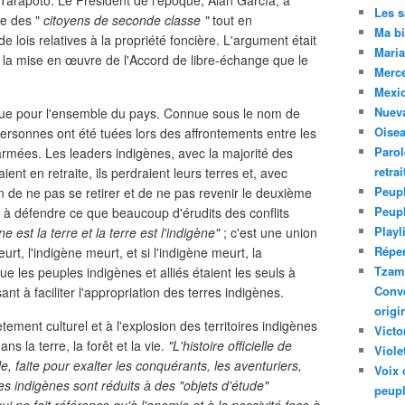
Tarapoto. Le Président de l'époque, Alan García, a
Les 
e des "
citoyens de seconde classe "
tout en
Ma bi
ois relatives à la propriété foncière. L'argument était
Maria
 à la mise en œuvre de l'Accord de libre-échange que le
Merc
Mexiq
Nuev
cue pour l'ensemble du pays. Connue sous le nom de
Oise
rsonnes ont été tuées lors des affrontements entre les
Parol
rmées. Les leaders indigènes, avec la majorité des
retra
ient en retraite, ils perdraient leurs terres et, avec
Peupl
n de ne pas se retirer et de ne pas revenir le deuxième
Peup
ts à défendre ce que beaucoup d'érudits des conflits
Playl
ne est la terre et la terre est l'indigène"
; c'est une union
Réper
eurt, l'indigène meurt, et si l'indigène meurt, la
Tzam.
les peuples indigènes et alliés étaient les seuls à
Conve
ant à faciliter l'appropriation des terres indigènes.
origi
ement culturel et à l'explosion des territoires indigènes
Victo
s la terre, la forêt et la vie.
"L'histoire officielle de
Viole
e, faite pour exalter les conquérants, les aventuriers,
Voix 
es indigènes sont réduits à des "objets d'étude"
peupl