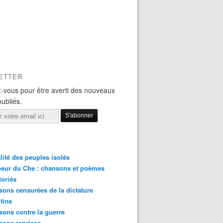
ETTER
-vous pour être averti des nouveaux
publiés.
lité des peuples isolés
eur du Che : chansons et poèmes
toriés
ons censurées de la dictature
tine
ons contre la guerre
sons reprises