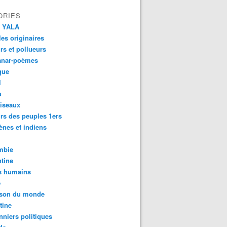
ORIES
 YALA
es originaires
urs et pollueurs
anar-poèmes
que
l
u
iseaux
rs des peuples 1ers
ènes et indiens
mbie
tine
s humains
é
son du monde
tine
nniers politiques