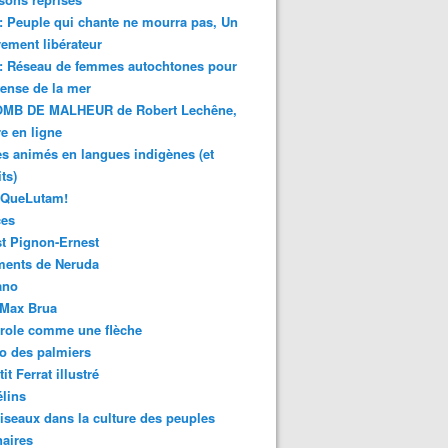
 : Peuple qui chante ne mourra pas, Un
ment libérateur
 : Réseau de femmes autochtones pour
fense de la mer
MB DE MALHEUR de Robert Lechêne,
re en ligne
s animés en langues indigènes (et
ts)
sQueLutam!
ces
t Pignon-Ernest
ments de Neruda
ano
-Max Brua
role comme une flèche
o des palmiers
it Ferrat illustré
élins
iseaux dans la culture des peuples
naires