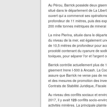
Au Pérou, Barrick possède deux giseme
situé dans le département de La Liber
ouvert qui a commencé ses opérations e
profondeur de 11 mètres, puis des expl
200 mille tonnes métriques de minerai 
La mine Pierina, située dans le dépar
du niveau de la mer, est également une 
de 10,5 mètres de profondeur pour acc
procédé contenant du cyanure de sodi
toxiques, pour séparer l'or et l'argent 
Barrick contrôle actuellement plus de
gisement Irene I-500 à Ancash. La Coo
assure que Barrick ne verse pas de re
et des mesures de promotion des inve
Contrats de Stabilité Juridique, Fiscale
Au niveau des conflits sociaux et env
2017, il y avait
123
conflits socio-envi
activités minières. La principale plaint