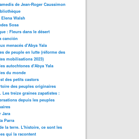
samedis de Jean-Roger Caussimon
bliothèque
 Elena Walsh
edes Sosa
ue : Fleurs dans le désert
a canción
aux menacés d'Abya Yala
es de peuple en lutte (réforme des
ites mobilisations 2023)
es autochtones d'Abya Yala
les du monde
ist des petits castors
toire des peuples originaires
 Les treize graines zapatistes :
rsations depuis les peuples
naires
r Jara
ta Parra
de la terre. L'histoire, ce sont les
es qui la racontent