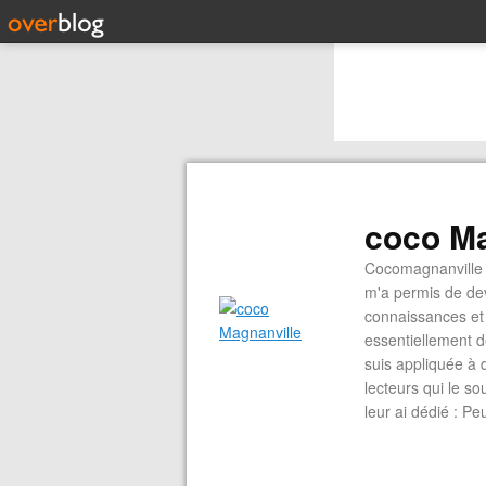
coco Ma
Cocomagnanville 
m'a permis de dev
connaissances et 
essentiellement d
suis appliquée à 
lecteurs qui le s
leur ai dédié : P