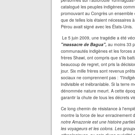
personnes sur l'autoroute Yurimaguas-
catalogué les peuples indigènes comm
promouvant au Congrès un ensemble de l
que de telles lois étaient nécessaires
Pérou avait signé avec les États-Unis.
Le 5 juin 2009, une tragédie a été vé
"massacre de Bagua",
au moins 33 pe
communautés indigènes et les forces a
frères Shawi, ont compris que s'ils batta
beaucoup de regret, ont pris la décisio
jour. Six mille frères sont revenus prê
sociaux ne comprennent pas :
"l'indigè
indivisible et inébranlable. Si la terre m
dénommée nature meurt. A cette époque 
garantir la chute de tous les décrets vis
Ce long chemin de résistance à l'empièt
montre la force de leur enracinement dan
notre Amazonie est une histoire partiell
les voyageurs et les colons. Les group