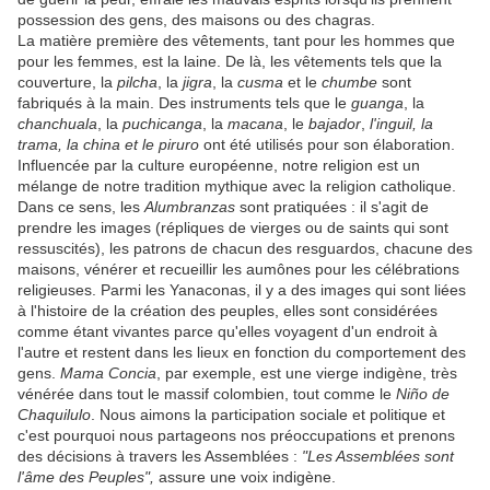
possession des gens, des maisons ou des chagras.
La matière première des vêtements, tant pour les hommes que
pour les femmes, est la laine. De là, les vêtements tels que la
couverture, la
pilcha
, la
jigra
, la
cusma
et le
chumbe
sont
fabriqués à la main. Des instruments tels que le
guanga
, la
chanchuala
, la
puchicanga
, la
macana
, le
bajador
,
l'inguil, la
trama, la china et le piruro
ont été utilisés pour son élaboration.
Influencée par la culture européenne, notre religion est un
mélange de notre tradition mythique avec la religion catholique.
Dans ce sens, les
Alumbranzas
sont pratiquées : il s'agit de
prendre les images (répliques de vierges ou de saints qui sont
ressuscités), les patrons de chacun des resguardos, chacune des
maisons, vénérer et recueillir les aumônes pour les célébrations
religieuses. Parmi les Yanaconas, il y a des images qui sont liées
à l'histoire de la création des peuples, elles sont considérées
comme étant vivantes parce qu'elles voyagent d'un endroit à
l'autre et restent dans les lieux en fonction du comportement des
gens.
Mama Concia
, par exemple, est une vierge indigène, très
vénérée dans tout le massif colombien, tout comme le
Niño de
Chaquilulo
. Nous aimons la participation sociale et politique et
c'est pourquoi nous partageons nos préoccupations et prenons
des décisions à travers les Assemblées :
"Les Assemblées sont
l'âme des Peuples",
assure une voix indigène.