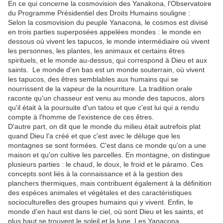
En ce qui concerne la cosmovision des Yanakona, l'Observatoire
du Programme Présidentiel des Droits Humains souligne :
Selon la cosmovision du peuple Yanacona, le cosmos est divisé
en trois parties superposées appelées mondes : le monde en
dessous où vivent les tapucos, le monde intermédiaire où vivent
les personnes, les plantes, les animaux et certains êtres
spirituels, et le monde au-dessus, qui correspond à Dieu et aux
saints. Le monde d'en bas est un monde souterrain, où vivent
les tapucos, des êtres semblables aux humains qui se
nourrissent de la vapeur de la nourriture. La tradition orale
raconte qu'un chasseur est venu au monde des tapucos, alors
qu'il était à la poursuite d'un tatou et que c'est lui qui a rendu
compte à l'homme de l'existence de ces êtres.
D'autre part, on dit que le monde du milieu était autrefois plat
quand Dieu l'a créé et que c'est avec le déluge que les
montagnes se sont formées. C'est dans ce monde qu'on a une
maison et qu'on cultive les parcelles. En montagne, on distingue
plusieurs parties : le chaud, le doux, le froid et le páramo. Ces
concepts sont liés à la connaissance et à la gestion des
planchers thermiques, mais contribuent également à la définition
des espèces animales et végétales et des caractéristiques
socioculturelles des groupes humains qui y vivent. Enfin, le
monde d'en haut est dans le ciel, où sont Dieu et les saints, et
plus haut se trouvent le soleil et la lune. Les Yanacona