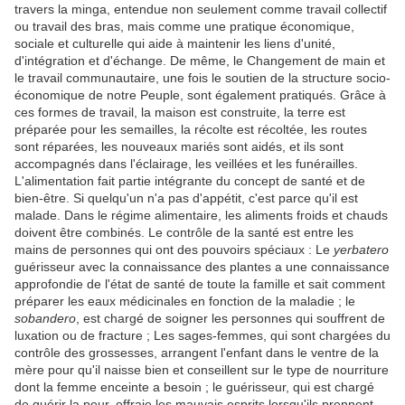
travers la minga, entendue non seulement comme travail collectif
ou travail des bras, mais comme une pratique économique,
sociale et culturelle qui aide à maintenir les liens d'unité,
d'intégration et d'échange. De même, le Changement de main et
le travail communautaire, une fois le soutien de la structure socio-
économique de notre Peuple, sont également pratiqués. Grâce à
ces formes de travail, la maison est construite, la terre est
préparée pour les semailles, la récolte est récoltée, les routes
sont réparées, les nouveaux mariés sont aidés, et ils sont
accompagnés dans l'éclairage, les veillées et les funérailles.
L'alimentation fait partie intégrante du concept de santé et de
bien-être. Si quelqu'un n'a pas d'appétit, c'est parce qu'il est
malade. Dans le régime alimentaire, les aliments froids et chauds
doivent être combinés. Le contrôle de la santé est entre les
mains de personnes qui ont des pouvoirs spéciaux : Le
yerbatero
guérisseur avec la connaissance des plantes a une connaissance
approfondie de l'état de santé de toute la famille et sait comment
préparer les eaux médicinales en fonction de la maladie ; le
sobandero
, est chargé de soigner les personnes qui souffrent de
luxation ou de fracture ; Les sages-femmes, qui sont chargées du
contrôle des grossesses, arrangent l'enfant dans le ventre de la
mère pour qu'il naisse bien et conseillent sur le type de nourriture
dont la femme enceinte a besoin ; le guérisseur, qui est chargé
de guérir la peur, effraie les mauvais esprits lorsqu'ils prennent