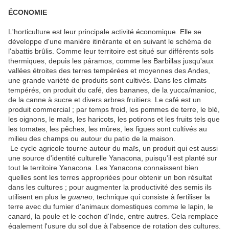
ÉCONOMIE
L'horticulture est leur principale activité économique. Elle se
développe d'une manière itinérante et en suivant le schéma de
l'abattis brûlis. Comme leur territoire est situé sur différents sols
thermiques, depuis les páramos, comme les Barbillas jusqu'aux
vallées étroites des terres tempérées et moyennes des Andes,
une grande variété de produits sont cultivés. Dans les climats
tempérés, on produit du café, des bananes, de la yucca/manioc,
de la canne à sucre et divers arbres fruitiers. Le café est un
produit commercial ; par temps froid, les pommes de terre, le blé,
les oignons, le maïs, les haricots, les potirons et les fruits tels que
les tomates, les pêches, les mûres, les figues sont cultivés au
milieu des champs ou autour du patio de la maison.
Le cycle agricole tourne autour du maïs, un produit qui est aussi
une source d'identité culturelle Yanacona, puisqu'il est planté sur
tout le territoire Yanacona. Les Yanacona connaissent bien
quelles sont les terres appropriées pour obtenir un bon résultat
dans les cultures ; pour augmenter la productivité des semis ils
utilisent en plus le
guaneo
, technique qui consiste à fertiliser la
terre avec du fumier d'animaux domestiques comme le lapin, le
canard, la poule et le cochon d'Inde, entre autres. Cela remplace
également l'usure du sol due à l'absence de rotation des cultures.