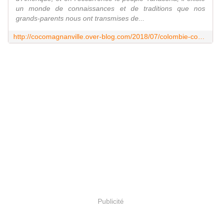
un monde de connaissances et de traditions que nos
grands-parents nous ont transmises de...
http://cocomagnanville.over-blog.com/2018/07/colombie-cosmovision-et-symbolisme-l-ame-et-la-vie-des-yanacona.html
Publicité