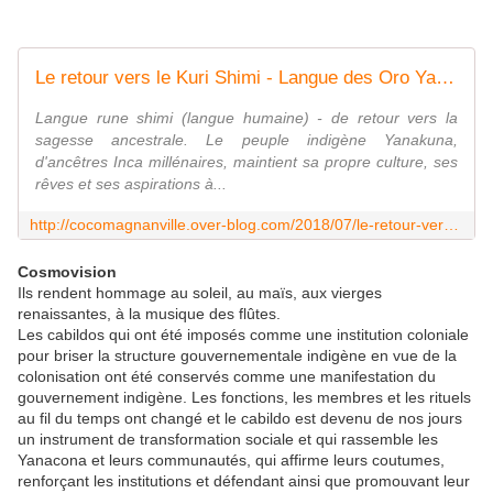
Le retour vers le Kuri Shimi - Langue des Oro Yanakuna - coco Magnanville
Langue rune shimi (langue humaine) - de retour vers la
sagesse ancestrale. Le peuple indigène Yanakuna,
d'ancêtres Inca millénaires, maintient sa propre culture, ses
rêves et ses aspirations à...
http://cocomagnanville.over-blog.com/2018/07/le-retour-vers-le-kuri-shimi-langue-des-oro-yanakuna.html
Cosmovision
Ils rendent hommage au soleil, au maïs, aux vierges
renaissantes, à la musique des flûtes.
Les cabildos qui ont été imposés comme une institution coloniale
pour briser la structure gouvernementale indigène en vue de la
colonisation ont été conservés comme une manifestation du
gouvernement indigène. Les fonctions, les membres et les rituels
au fil du temps ont changé et le cabildo est devenu de nos jours
un instrument de transformation sociale et qui rassemble les
Yanacona et leurs communautés, qui affirme leurs coutumes,
renforçant les institutions et défendant ainsi que promouvant leur