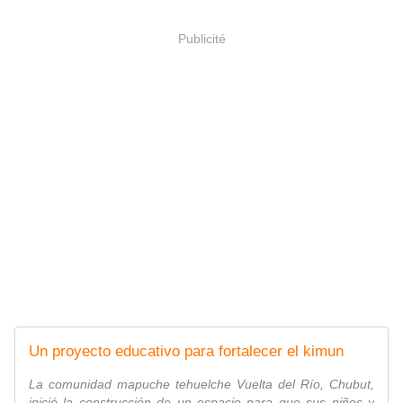
Publicité
Un proyecto educativo para fortalecer el kimun
La comunidad mapuche tehuelche Vuelta del Río, Chubut,
inició la construcción de un espacio para que sus niños y