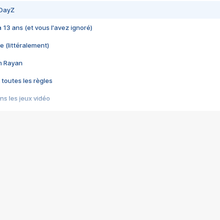
 DayZ
 a 13 ans (et vous l'avez ignoré)
e (littéralement)
im Rayan
 toutes les règles
s les jeux vidéo
us choquant de Rockstar ? - Le scandale BULLY
e plus moche de Steam
du RÊVE tourne au CAUCHEMAR
pendant 8 heures
it… à tort
umiliés par un jeu vidéo