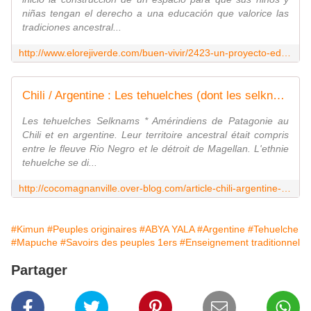
niñas tengan el derecho a una educación que valorice las
tradiciones ancestral...
http://www.elorejiverde.com/buen-vivir/2423-un-proyecto-educativo-para-fortalecer-el-kimun
Chili / Argentine : Les tehuelches (dont les selknams ) - coco Magnanville
Les tehuelches Selknams * Amérindiens de Patagonie au
Chili et en argentine. Leur territoire ancestral était compris
entre le fleuve Rio Negro et le détroit de Magellan. L'ethnie
tehuelche se di...
http://cocomagnanville.over-blog.com/article-chili-argentine-les-tehuelches-dont-les-117058332.html
#Kimun
#Peuples originaires
#ABYA YALA
#Argentine
#Tehuelche
#Mapuche
#Savoirs des peuples 1ers
#Enseignement traditionnel
Partager