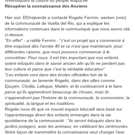
revendiquant la culture du peuple Mapuche.
Récupérer la connaissance des Anciens
Hier soir, ElOrejiverde a contacté Rogelio Fermín, werken (voix)
de la communauté de Vuelta del Rio, qui a expliqué les
informations contenues dans le communiqué que nous avons cité
ci-dessus.
"En effet"
- a ratifié Fermín - "
c'est un projet qui a commencé à
être esquissé dès l'année 40 et ce n'est que maintenant, pour
différentes raisons, que nous pouvons commencer à le
concrétiser. Pour nous, il est très important que nos enfants
soient éduqués dans le savoir ancien afin qu'ils ne perdent pas
leur culture et parce que c'est la véritable éducation".
"Les enfants vont dans des écoles officielles loin de la
communauté, se lamente Rogelio, dans des villes comme
Epuyén, Cholila, Leleque, Maitén, et ils continueront à le faire,
parce qu'ils apprendront beaucoup de choses, mais ils
n'apprendront pas l'histoire de la communauté, la cosmovision, la
spiritualité, la langue et les traditions.
Rogelio nous dit que ce nouvel espace éducatif sera basé sur
l'apprentissage direct des enfants immergés dans la vie
quotidienne de la communauté : "
ils seront éduqués dans les
jardins potagers, avec les animaux, en célébrant les cérémonies.
Notre façon de transmettre la connaissance veut changer l'axe