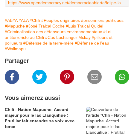
https://www.opendemocracy.net/democraciaabierta/felipe-lagos-rojas-centro-de-investigaci-n-y-defensa-del-sur/chile-criminaliza-los
#ABYA YALA
#Chili
#Peuples originaires
#prisonniers politiques
#Mapuche
#José Tralcal Coche
#Luis Tralcal Quidel
#Criminalisation des défenseurs environnementaux
#Loi
antiterroriste au Chili
#Cas Luchsinger Mckay
#pilleurs et
pollueurs
#Défense de la terre-mère
#Défense de l'eau
#Wallmapu
Partager
Vous aimerez aussi
Chili - Nation Mapuche. Accord
majeur pour le lac Llanquihue :
Frutillar fait entendre sa voix avec
force