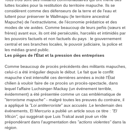
luttes locales pour la restitution du territoire mapuche. Ils se
considèrent comme des défenseurs de la terre et de l'eau et
luttent pour préserver le Wallmapu (le territoire ancestral
Mapuche) de l'extractivisme, de l'économie prédatrice et des
modes de vie avides. Comme beaucoup de leurs peñis (sœurs et
frères) avant eux, ils ont été persécutés, harcelés et intimidés par
les pouvoirs factuels et non factuels du pays : le gouvernement
central et ses branches locales, le pouvoir judiciaire, la police et
les médias grand public.
Les pièges de l'État et la pression des entreprises
Comme beaucoup de procès précédents des militants mapuches,
celui-ci a été irrégulier depuis le début. Le fait que le conflit
mapuche s'est intensifié ces dernières années a incité l'État
chilien à vouloir faire de ce procès un procès-spectacle, dans
lequel l'affaire Luchsinger-Mackay (un événement terrible,
évidemment) a été présentée comme un cas emblématique de
"
terrorisme mapuche"
- malgré toutes les preuves du contraire, il
a appliqué la
"Loi antiterroriste
" aux accusés .Le lendemain des
événements, El Mercurio a publié un article sous ce titre :
"El
Vilcún",
qui suggérait que Luis Tralcal avait joué un rôle
prépondérant dans l'augmentation des
"actions violentes"
dans la
région.