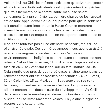
Aujourd'hui, au Chili, les mêmes institutions qui doivent respecter
et protéger les droits individuels sont impuissantes à empêcher
que trois membres de la communauté mapuche soient
condamnés à la prison à vie. La dernière chance de leur avocat
est de faire appel devant la Cour suprême pour que la sentence
soit annulée, dans l'espoir que la Haute Cour se montrera
insensible aux pouvoirs qui coïncident avec ceux des forces
d'occupation du Wallmapu et qui, en fait, opèrent dans toutes les
institutions chiliennes.
Il ne s'agit toutefois pas d'une offensive nationale, mais d'une
offensive régionale. Ces dernières années, nous avons assisté à
une terrible augmentation des meurtres d'activistes
environnementaux, indigènes et autres dans des contextes non
urbains. Selon The Guardian, 116 militants écologistes ont été
tués en 2017 en Amérique latine, sur un total mondial de 197.
Cela signifie que près de quatre défenseurs latino-américains de
l'environnement ont été assassinés par semaine - 46 au Brésil,
32 en Colombie, 15 au Mexique.....Beaucoup d'autres sont
harcelés, criminalisés et menacés d'exil ou d'emprisonnement
s'ils ne montent pas dans le train du développement. Au Chili,
deux ans après le meurtre (initialement présenté comme un
suicide) de l'activiste Macarena Valdés, il n'y a aucun signe de
progrès dans cette affaire.