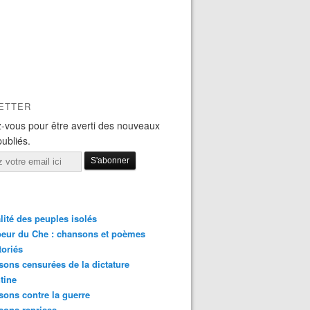
ETTER
-vous pour être averti des nouveaux
publiés.
lité des peuples isolés
eur du Che : chansons et poèmes
toriés
ons censurées de la dictature
tine
ons contre la guerre
sons reprises