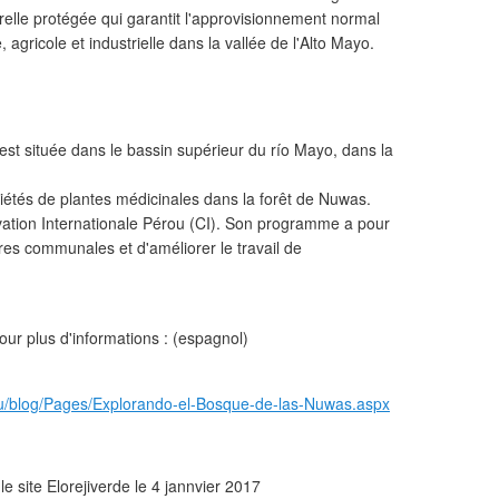
elle protégée qui garantit l'approvisionnement normal
gricole et industrielle dans la vallée de l'Alto Mayo.
t située dans le bassin supérieur du río Mayo, dans la
riétés de plantes médicinales dans la forêt de Nuwas.
ervation Internationale Pérou (CI). Son programme a pour
res communales et d'améliorer le travail de
our plus d'informations : (espagnol)
eru/blog/Pages/Explorando-el-Bosque-de-las-Nuwas.aspx
 le site Elorejiverde le 4 jannvier 2017