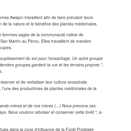
es Awajún travaillent afin de faire prévaloir leurs
 de la nature et le bénéfice des plantes médicinales.
e femmes sages de la communauté native de
San Martín au Pérou. Elles travaillent de manière
roupes.
souplissement du sol pour l'ensachage. Un autre groupe
derniers groupes gardent la rue et les terrains propres "
,
s.
réserver et de revitaliser leur culture ancestrale.
l'une des productrices de plantes médicinales de la
rands-mères et de nos mères (...) Nous prenons ces
ys. Nous voulons reboiser et conserver cette forêt ",
a-
ée dans la zone d'influence de la Forêt Protégée