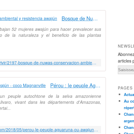
Bosque de Nuwas: conservación ambiental y resistencia awajún
bajan 52 mujeres awajún para hacer prevalecer sus
o de la naturaleza y el beneficio de las plantas
NEWSL
Abonnez
articles 
http://www.elorejiverde.com/buen-vivir/2197-bosque-de-nuwas-conservacion-ambiental-y-resistencia-awajun
Email
Pérou : le peuple Aguaruna ou Awajún - coco Magnanville
PAGES
Actua
un peuple autochtone de la selva amazonienne
Au co
Jivaro, vivant dans les départements d'Amazonas,
réper
tai...
Chans
argen
Chans
http://cocomagnanville.over-blog.com/2018/05/perou-le-peuple-aguaruna-ou-awajun.html
Chan