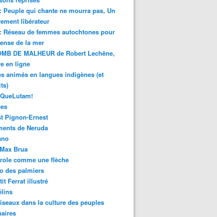
 : Peuple qui chante ne mourra pas, Un
ment libérateur
 : Réseau de femmes autochtones pour
fense de la mer
MB DE MALHEUR de Robert Lechêne,
re en ligne
s animés en langues indigènes (et
ts)
sQueLutam!
ces
t Pignon-Ernest
ments de Neruda
ano
-Max Brua
role comme une flèche
o des palmiers
it Ferrat illustré
élins
iseaux dans la culture des peuples
naires