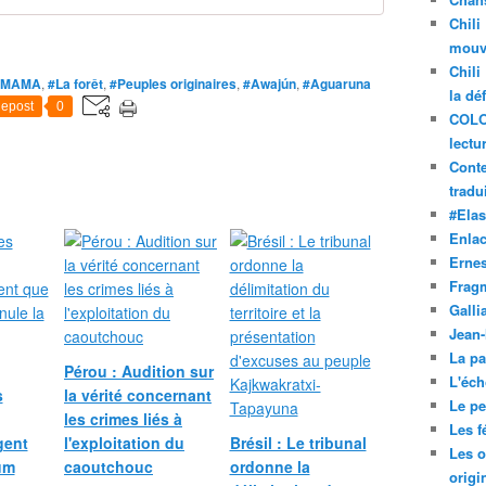
Chili
mouve
Chili
AMAMA
,
#La forêt
,
#Peuples originaires
,
#Awajún
,
#Aguaruna
la dé
epost
0
COLO
lectu
Conte
tradui
#Ela
Enla
Ernes
Frag
Galli
Jean
La pa
Pérou : Audition sur
L'éch
s
la vérité concernant
Le pet
les crimes liés à
Les f
gent
l'exploitation du
Brésil : Le tribunal
Les o
um
caoutchouc
ordonne la
origi