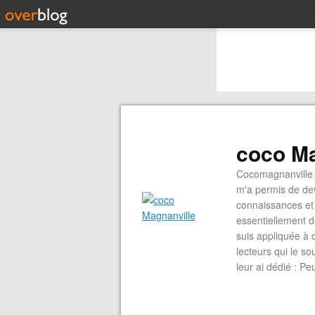
coco Ma
Cocomagnanville 
m'a permis de dev
connaissances et 
essentiellement d
suis appliquée à 
lecteurs qui le s
leur ai dédié : P