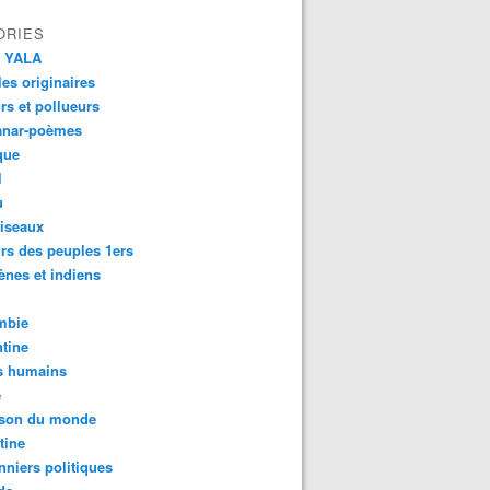
ORIES
 YALA
es originaires
urs et pollueurs
anar-poèmes
que
l
u
iseaux
rs des peuples 1ers
ènes et indiens
mbie
tine
s humains
é
son du monde
tine
nniers politiques