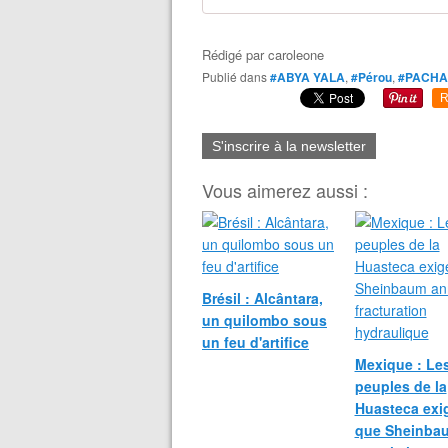
Rédigé par
caroleone
Publié dans
#ABYA YALA
,
#Pérou
,
#PACH
R
S'inscrire à la newsletter
Vous aimerez aussi :
Brésil : Alcântara,
un quilombo sous
un feu d'artifice
Mexique : Le
peuples de la
Huasteca exi
que Sheinba