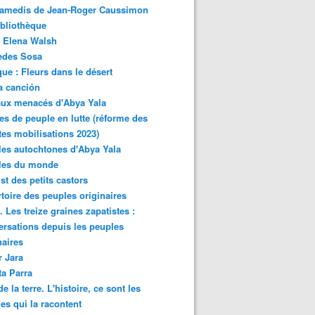
samedis de Jean-Roger Caussimon
bliothèque
 Elena Walsh
edes Sosa
ue : Fleurs dans le désert
a canción
aux menacés d'Abya Yala
es de peuple en lutte (réforme des
ites mobilisations 2023)
es autochtones d'Abya Yala
les du monde
ist des petits castors
toire des peuples originaires
 Les treize graines zapatistes :
rsations depuis les peuples
naires
r Jara
ta Parra
de la terre. L'histoire, ce sont les
es qui la racontent