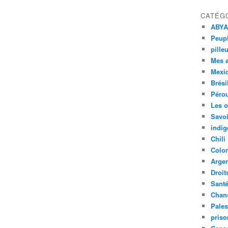
CATÉG
ABYA
Peupl
pille
Mes 
Mexi
Brési
Péro
Les o
Savoi
indig
Chili
Colo
Argen
Droit
Sant
Chan
Pales
priso