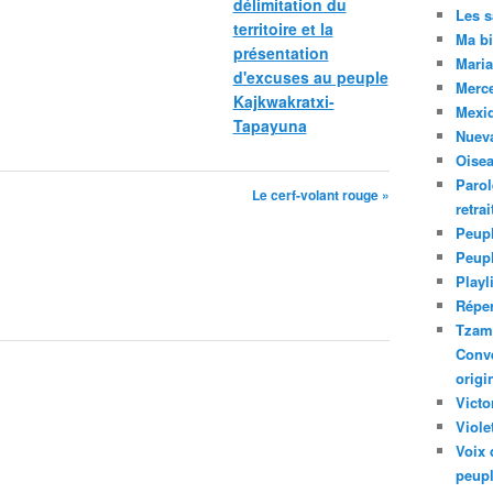
délimitation du
Les 
territoire et la
Ma bi
présentation
Maria
d'excuses au peuple
Merc
Kajkwakratxi-
Mexiq
Tapayuna
Nuev
Oise
Parol
Le cerf-volant rouge »
retra
Peupl
Peup
Playl
Réper
Tzam.
Conve
origi
Victo
Viole
Voix 
peupl