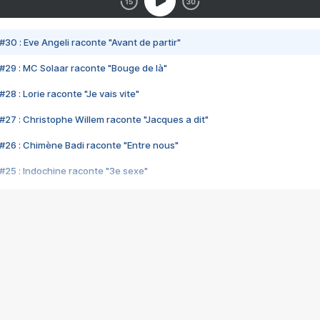
#30 : Eve Angeli raconte "Avant de partir"
#29 : MC Solaar raconte "Bouge de là"
28 : Lorie raconte "Je vais vite"
#27 : Christophe Willem raconte "Jacques a dit"
#26 : Chimène Badi raconte "Entre nous"
#25 : Indochine raconte "3e sexe"
#24 : Zaho raconte "C'est chelou"
#23 : Patrick Bruel raconte "Au café des délices"
#22 : Kyo raconte "Le chemin"
#21 : Nolwenn Leroy raconte "Cassé"
#20 : Patrick Hernandez raconte "Born to be alive"