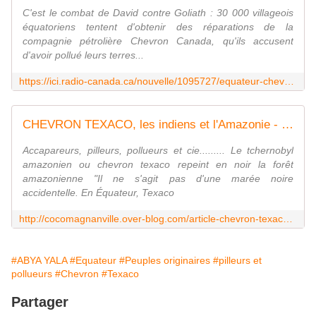
C'est le combat de David contre Goliath : 30 000 villageois
équatoriens tentent d'obtenir des réparations de la
compagnie pétrolière Chevron Canada, qu'ils accusent
d'avoir pollué leurs terres...
https://ici.radio-canada.ca/nouvelle/1095727/equateur-chevron-petrole-pollution-autochtone
CHEVRON TEXACO, les indiens et l'Amazonie - coco Magnanville
Accapareurs, pilleurs, pollueurs et cie......... Le tchernobyl
amazonien ou chevron texaco repeint en noir la forêt
amazonienne "Il ne s'agit pas d'une marée noire
accidentelle. En Équateur, Texaco
http://cocomagnanville.over-blog.com/article-chevron-texaco-les-indiens-et-l-amazonie-98313157.html
#ABYA YALA
#Equateur
#Peuples originaires
#pilleurs et
pollueurs
#Chevron
#Texaco
Partager