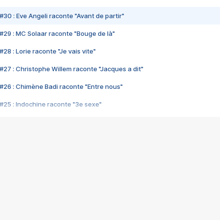
#30 : Eve Angeli raconte "Avant de partir"
#29 : MC Solaar raconte "Bouge de là"
28 : Lorie raconte "Je vais vite"
#27 : Christophe Willem raconte "Jacques a dit"
#26 : Chimène Badi raconte "Entre nous"
#25 : Indochine raconte "3e sexe"
#24 : Zaho raconte "C'est chelou"
#23 : Patrick Bruel raconte "Au café des délices"
#22 : Kyo raconte "Le chemin"
#21 : Nolwenn Leroy raconte "Cassé"
#20 : Patrick Hernandez raconte "Born to be alive"
#19 : Lorie raconte "Près de moi"