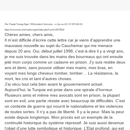
Par Claude Truong-Ngoc / Wikimedia Commons - cc-by-sa-3.0, CC BY-SA 3.0,
https://commons.wikimedia.org/w/index.php?curid=24179231
Chères amies, chers amis,
Il m’est difficile d’écrire cette lettre car je viens d’apprendre une
mauvaise nouvelle au sujet du Cauchemar qui me menace
depuis 20 ans. Oui, début juillet 1998, c’est-à-dire il y a vingt ans,
je me suis trouvée dans les mains des bourreaux qui ont ensuite
jeté mon corps comme un cadavre en prison. J’y suis restée deux
ans et demi, sans pouvoir utiliser mes mains, mes bras, en
voyant mes longs cheveux tomber, tomber… La résistance, la
mort, les cris et tant d’autres choses.
J’ai vécu tout cela bien avant le gouvernement actuel.
Aujourd’hui, la Turquie est prise dans une spirale d’horreur.
Plusieurs amis et même mes avocats sont en prison, la plupart
sont en exil, une partie résiste avec beaucoup de difficultés. C’est
un contexte de guerre qui nourrit le nationalisme et les violences
de toutes sortes. Il n’y a pas de liberté. Il y a la peur. Mais la peur
existe depuis longtemps. Mon procès est un exemple de la
continuité historique du système répressif. Je suis aussi devenue
l’objet d’une lutte symbolique et historique. L’Etat profond, qui est