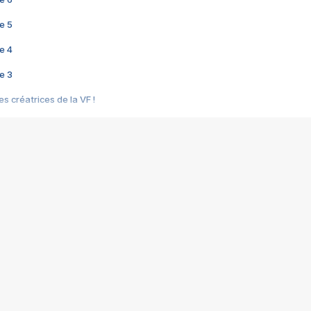
e 5
e 4
e 3
s créatrices de la VF !
e 2
e 1
e Mektoub My Love arrive enfin ! Rencontre avec Shaïn Boumedine et Sal
i : après Toni en famille
elle réalise le bouleversant Dites lui que je l'aime
ais ! Rencontre autour de Vie privée de Rebecca Zlotowski
 de Marguerite, Grave... Rencontre avec Ella Rumpf
 Les Rêveurs, un film intime sur la santé mentale