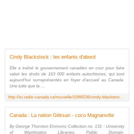
Cindy Blackstock : les enfants d'abord
Elle a traîné le gouvernement canadien en cour pour faire
valoir les droits de 163 000 enfants autochtones, qui sont
aujourd'hui surreprésentés en foyer d'accueil au Canada.
Une lutte que la ...
http://ici.radio-canada.ca/nouvelle/1086536/cindy-blackstock-femmes-enfants-famille-accueil-mars-autochtone-portrait
Canada : La nation Gitksan - coco Magnanville
By George Thornton Emmons Collection no. 131 - University
of Washington Libraries, Public Domain,